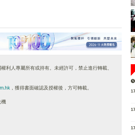
關權利人專屬所有或持有。未經許可，禁止進行轉載、
om.hk
，獲得書面確認及授權後，方可轉載。
1
先機
1
1