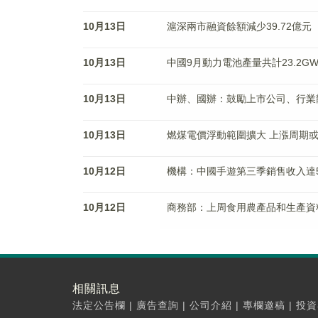
10月13日
滬深兩市融資餘額減少39.72億元
10月13日
中國9月動力電池產量共計23.2GWh
10月13日
中辦、國辦：鼓勵上市公司、行業
10月13日
燃煤電價浮動範圍擴大 上漲周期
10月12日
機構：中國手遊第三季銷售收入達5
10月12日
商務部：上周食用農產品和生產資
相關訊息
法定公告欄
|
廣告查詢
|
公司介紹
|
專欄邀稿
|
投資