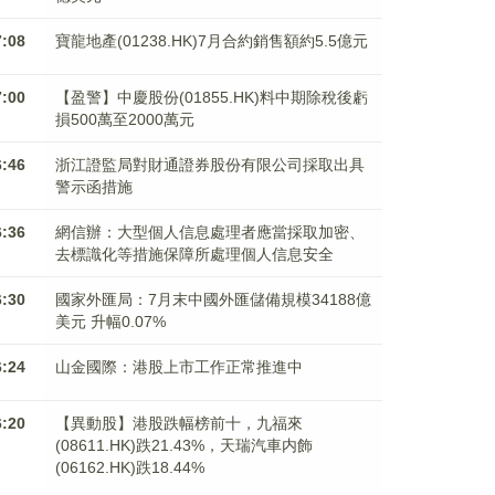
7:08
寶龍地產(01238.HK)7月合約銷售額約5.5億元
7:00
【盈警】中慶股份(01855.HK)料中期除稅後虧
損500萬至2000萬元
6:46
浙江證監局對財通證券股份有限公司採取出具
警示函措施
6:36
網信辦：大型個人信息處理者應當採取加密、
去標識化等措施保障所處理個人信息安全
6:30
國家外匯局：7月末中國外匯儲備規模34188億
美元 升幅0.07%
6:24
山金國際：港股上市工作正常推進中
6:20
【異動股】港股跌幅榜前十，九福來
(08611.HK)跌21.43%，天瑞汽車内飾
(06162.HK)跌18.44%