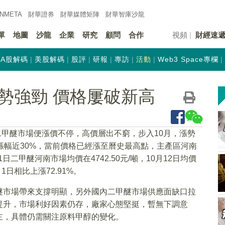
INMETA
財華證券
財華
媒體矩陣
財華
智庫沙龍
單
地圖
沙龍
企業
研究
顧問
合作
視頻
財經速
A股解碼
美股解碼
股評
研報
專訪
活動
Web3 Space專欄
勢強勁 價格屢破新高
二甲醚市場便漲價不停，高價層出不窮，步入10月，漲勢
漲幅近30%，當前價格已經漲至曆史最高點，主產區河南
日二甲醚河南市場均價在4742.50元/噸，10月12日均價
月1日相比上漲72.91%。
醚市場帶來支撐明顯，另外國內二甲醚市場供應面缺口拉
提升，市場利好因素仍存，廠家心態堅挺，暫無下調意
主，具體仍需關注原料甲醇的變化。