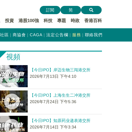
訂閱
简
遞
投資
港股100強
科技
專題
時政
香港百科
社區
商協會
CAGA
法定公告欄
服務
聯絡我們
視頻
【今日IPO】岸迈生物三闯港交所
2026年7月13日 下午4:10
【今日IPO】上海生生二冲港交所
2026年7月24日 下午5:36
【今日IPO】知原药业递表港交所
2026年7月14日 下午3:34