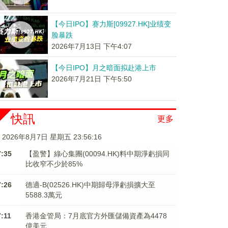
【今日IPO】赛力斯[09927.HK]业绩变
脸暴跌
2026年7月13日 下午4:07
【今日IPO】月之暗面拟赴港上市
2026年7月21日 下午5:50
快訊
更多
2026年8月7日 星期五 23:56:16
7:35
【盈警】綠心集團(00094.HK)料中期淨虧損同
比收窄不少於85%
7:26
德適-B(02526.HK)中期歸母淨虧損擴大至
5588.3萬元
7:11
香港金管局：7月底官方外匯儲備資產為4478
億美元