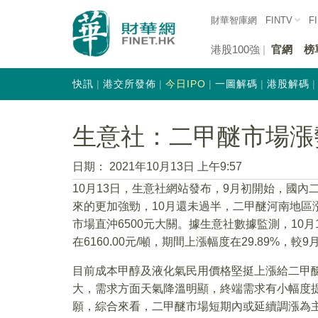
財華智庫網
FINTV
F
港股100強
官網
榜
快訊
港交所發佈
今日IPO
一圖解碼
港股解碼
生意社：二甲醚市場漲
日期：
2021年10月13日 上午9:57
10月13日，生意社網站發布，9月初開始，國內
來的更加強勁，10月還未過半，二甲醚河南地區
市場直沖6500元大關。據生意社數據監測，10月1
在6160.00元/噸，期間上漲幅度在29.89%，較9
目前成本甲醇及液化氣民用價格堅挺上漲給二甲
大，需求方面天氣降溫明顯，終端需求有小幅度
願，綜合來看，二甲醚市場短期內或延續調漲為