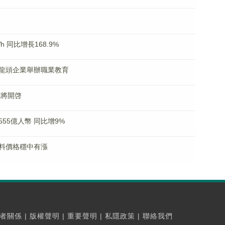
 同比增長168.9%
龍頭企業舉辦職業教育
或將開啓
55億人幣 同比增9%
料價格穩中有漲
者關係
|
版權聲明
|
重要聲明
|
私隱政策
|
聯絡我們