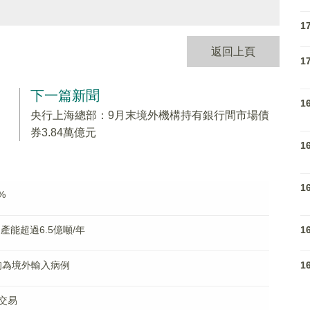
1
返回上頁
1
下一篇新聞
1
央行上海總部：9月末境外機構持有銀行間市場債
券3.84萬億元
1
1
%
1
能超過6.5億噸/年
1
均為境外輸入病例
交易