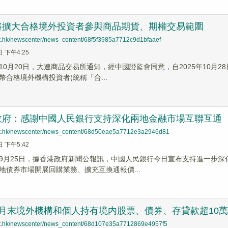
將擴大合格境外投資者參與商品期貨、期權交易範圍
net.hk/newscenter/news_content/68f5f3985a7712c9d1bfaaef
日 下午4:25
10月20日，大連商品交易所通知，經中國證監會同意，自2025年10月
幣合格境外機構投資者(統稱「合...
政府：感謝中國人民銀行支持深化兩地金融市場互聯互通
net.hk/newscenter/news_content/68d50eae5a7712e3a2946d81
日 下午5:42
9月25日，據香港政府新聞公報訊，中國人民銀行今日宣布支持進一步
地債券市場開展回購業務、擴充互換通報價...
7月末境外機構和個人持有境内股票、債券、存貸款超10
net.hk/newscenter/news_content/68d107e35a7712869e4957f5