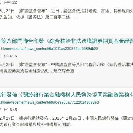
日 下午4:22
5月22日，據"證監會發布"，近日，證監會依法對老虎、富途、長橋境
先告知。依據《證券法》第二百零二條、...
會等八部門聯合印發《綜合整治非法跨境證券期貨基金經
net.hk/newscenter/news_content/6a1011ac230829bd6589db28
日 下午4:16
5月22日，據"證監會發布"，中國證監會等八部門聯合印發《綜合整治
跨境證券期貨基金經營活動，建立綜合施...
銀行發佈《關於銀行業金融機構人民幣跨境同業融資業務
net.hk/newscenter/news_content/69a0e9265a771220243092ed
日 上午8:45
2月27日，據央行網站發佈，2026年2月26日，中國人民銀行發佈《
內銀行業金融機構與境外機構規範開展...