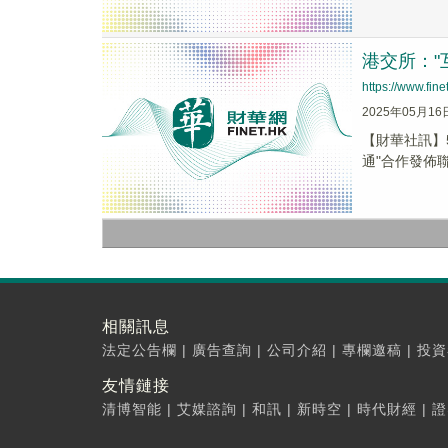
港交所："
https://www.fi
2025年05月16
【財華社訊】
通"合作發佈
相關訊息
法定公告欄
|
廣告查詢
|
公司介紹
|
專欄邀稿
|
投資
友情鏈接
清博智能
|
艾媒諮詢
|
和訊
|
新時空
|
時代財經
|
證