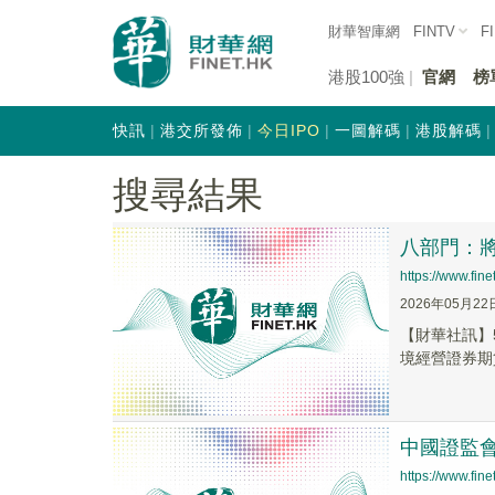
財華智庫網
FINTV
F
港股100強
官網
榜
快訊
港交所發佈
今日IPO
一圖解碼
港股解碼
搜尋結果
八部門：
https://www.fi
2026年05月22
【財華社訊】
境經營證券期
中國證監
https://www.fi