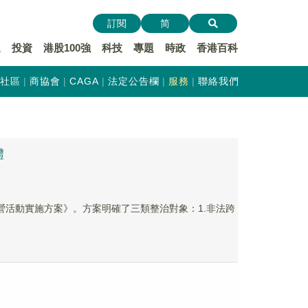
訂閱
简
遞
投資
港股100強
科技
專題
時政
香港百科
社區
商協會
CAGA
法定公告欄
服務
聯絡我們
體
營活動實施方案》。方案明確了三類整治對象：1.非法跨