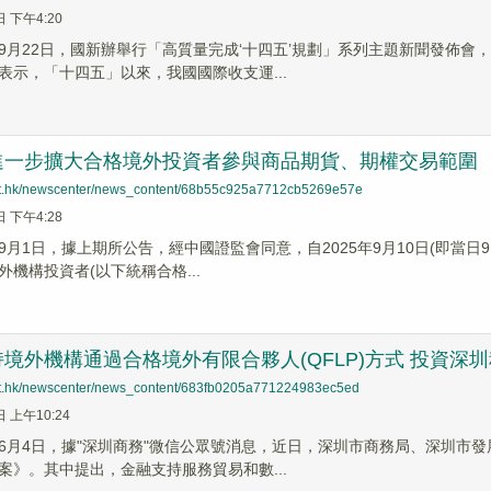
日 下午4:20
9月22日，國新辦舉行「高質量完成‘十四五’規劃」系列主題新聞發佈
表示，「十四五」以來，我國國際收支運...
進一步擴大合格境外投資者參與商品期貨、期權交易範圍
net.hk/newscenter/news_content/68b55c925a7712cb5269e57e
日 下午4:28
9月1日，據上期所公告，經中國證監會同意，自2025年9月10日(即當日
機構投資者(以下統稱合格...
境外機構通過合格境外有限合夥人(QFLP)方式 投資深
net.hk/newscenter/news_content/683fb0205a771224983ec5ed
日 上午10:24
6月4日，據"深圳商務"微信公眾號消息，近日，深圳市商務局、深圳市
案》。其中提出，金融支持服務貿易和數...