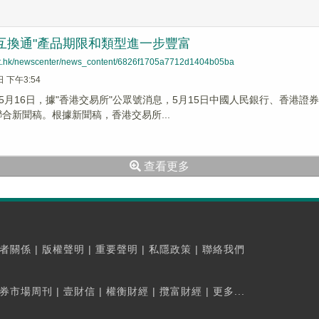
互換通"產品期限和類型進一步豐富
net.hk/newscenter/news_content/6826f1705a7712d1404b05ba
日 下午3:54
5月16日，據"香港交易所"公眾號消息，5月15日中國人民銀行、香港
聯合新聞稿。根據新聞稿，香港交易所...
查看更多
者關係
|
版權聲明
|
重要聲明
|
私隱政策
|
聯絡我們
券市場周刊
|
壹財信
|
權衡財經
|
攬富財經
|
更多...