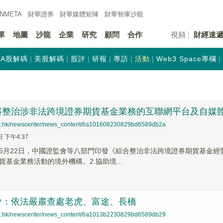
INMETA
財華證券
財華
媒體矩陣
財華
智庫沙龍
單
地圖
沙龍
企業
研究
顧問
合作
視頻
財經速
A股解碼
美股解碼
股評
研報
專訪
活動
Web3 Space專欄
將整治涉非法跨境證券期貨基金業務的互聯網平台及自媒
net.hk/newscenter/news_content/6a101608230829bd6589db2a
日 下午4:37
5月22日，中國證監會等八部門印發《綜合整治非法跨境證券期貨基金經
貨基金業務活動的境外機構。2.協助境...
會：依法嚴肅查處老虎、富途、長橋
net.hk/newscenter/news_content/6a1013b2230829bd6589db29