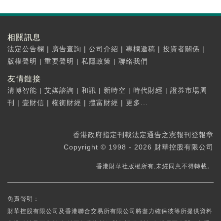
相關訊息
法定公告欄
|
廣告查詢
|
公司介紹
|
專欄邀稿
|
投資者關係
|
版權聲明
|
重要聲明
|
私隱政策
|
聯絡我們
友情鏈接
清博智能
|
艾媒諮詢
|
和訊
|
新時空
|
時代財經
|
證券市場周
刊
|
壹財信
|
權衡財經
|
攬富財經
|
更多...
香港政府指定刊載法定通告之憲報刊登報章
Copyright © 1998 - 2026 財華控股有限公司
香港財華社版權所有,未經同意不得轉載。
免責聲明：
財華控股有限公司及香港聯合交易所有限公司將盡力確保彼等所提供資料