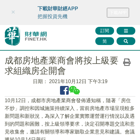
財華智庫網
FINTV
FINMETA
財華證券
媒體矩陣
下載財華財經APP
×
下載APP
智庫沙龍
聯絡我們
把握投資先機
訂閱
简
成都房地產業商會將按上級要
求組織房企開會
日期：
2021年10月12日 下午3:19
10月12日，成都市房地產業商會發佈通知稱，隨著「房住
不炒」調控和因城施策持續深入，當前房地產市場呈現較多
新問題和新狀況，為深入了解企業實際運營運行情況以及遇
到的問題和困難，按上級領導要求，決定召開專題交流和意
見收集會，邀請有關領導和專家聽取企業意見和建議。會議
將於10月14日舉行。