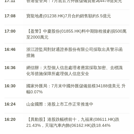
17:11
香港金管局：7月底官方外匯儲備資產為4478億美元
17:08
寶龍地產(01238.HK)7月合約銷售額約5.5億元
17:00
【盈警】中慶股份(01855.HK)料中期除稅後虧損500萬
至2000萬元
16:46
浙江證監局對財通證券股份有限公司採取出具警示函
措施
16:36
網信辦：大型個人信息處理者應當採取加密、去標識
化等措施保障所處理個人信息安全
16:30
國家外匯局：7月末中國外匯儲備規模34188億美元 升
幅0.07%
16:24
山金國際：港股上市工作正常推進中
16:20
【異動股】港股跌幅榜前十，九福來(08611.HK)跌
21.43%，天瑞汽車内飾(06162.HK)跌18.44%