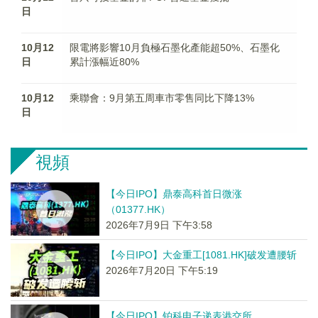
日
10月12
限電將影響10月負極石墨化產能超50%、石墨化
日
累計漲幅近80%
10月12
乘聯會：9月第五周車市零售同比下降13%
日
視頻
【今日IPO】鼎泰高科首日微涨
（01377.HK）
2026年7月9日 下午3:58
【今日IPO】大金重工[1081.HK]破发遭腰斩
2026年7月20日 下午5:19
【今日IPO】铂科电子递表港交所