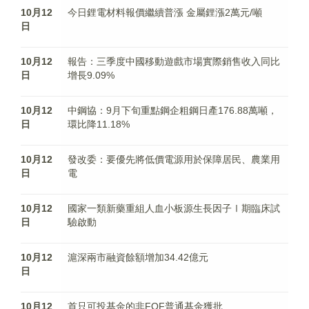
10月12
今日鋰電材料報價繼續普漲 金屬鋰漲2萬元/噸
日
10月12
報告：三季度中國移動遊戲市場實際銷售收入同比
日
增長9.09%
10月12
中鋼協：9月下旬重點鋼企粗鋼日產176.88萬噸，
日
環比降11.18%
10月12
發改委：要優先將低價電源用於保障居民、農業用
日
電
10月12
國家一類新藥重組人血小板源生長因子Ⅰ期臨床試
日
驗啟動
10月12
滬深兩市融資餘額增加34.42億元
日
10月12
首只可投基金的非FOF普通基金獲批