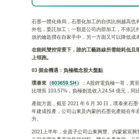
石墨一體化佈局，石墨化加工的自供比例越高也
外包，委託加工；一類是公司内部加工，不依託
放的鑰匙攢在自家手中，另一方面又可以降低成
在能耗雙控背景下，誰的工藝路線所需能耗低且
上領跑。
03
掘金機遇：負極概念股大盤點
璞泰來（
603659.SH
）
：A股鋰電負極一哥，實至名
比增長 103.57%，負極創造收入24.54 億元，
產能方面，截至 2021 年 6 月 30 日，璞泰來
年建成投產，公司山東及内蒙的石墨化產能在年底
升。
2021上半年，全資子公司山東興豐、内蒙紫宸