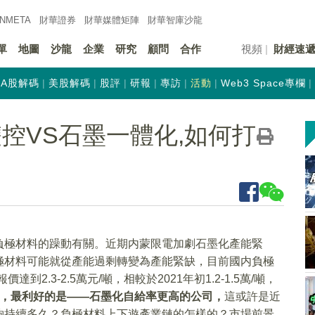
INMETA
財華證券
財華
媒體矩陣
財華
智庫沙龍
單
地圖
沙龍
企業
研究
顧問
合作
視頻
財經速
A股解碼
美股解碼
股評
研報
專訪
活動
Web3 Space專欄
控VS石墨一體化,如何打
負極材料的躁動有關。近期内蒙限電加劇石墨化產能緊
極材料可能就從產能過剩轉變為產能緊缺，目前國内負極
到2.3-2.5萬元/噸，相較於2021年初1.2-1.5萬/噸，
，最利好的是
——
石墨化自給率更高的公司，
這或許是近
夠持續多久？負極材料上下遊產業鏈的怎樣的？市場前景