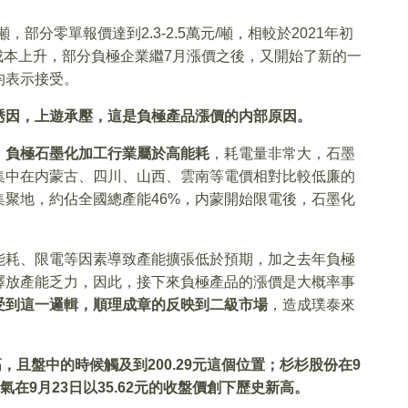
噸，部分零單報價達到2.3-2.5萬元/噸，相較於2021年初
了應對成本上升，部分負極企業繼7月漲價之後，又開始了新的一
均表示接受。
誘因，上遊承壓，這是負極產品漲價的内部原因。
。
負極石墨化加工行業屬於高能耗
，耗電量非常大，石墨
集中在内蒙古、四川、山西、雲南等電價相對比較低廉的
聚地，約佔全國總產能46%，内蒙開始限電後，石墨化
能耗、限電等因素導致產能擴張低於預期，加之去年負極
釋放產能乏力，因此，接下來負極產品的漲價是大概率事
受到這一邏輯，順理成章的反映到二級市場
，造成璞泰來
且盤中的時候觸及到200.29
元這個位置；杉杉股份在9
氣在9
月23
日以35.62
元的收盤價創下歷史新高。