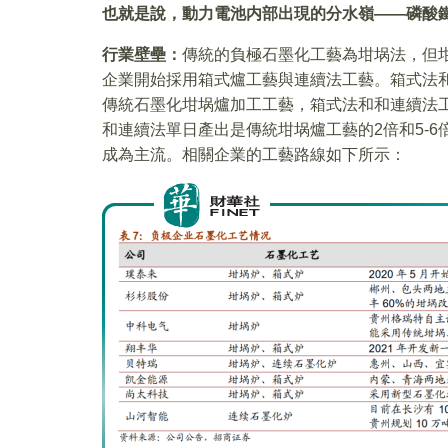
也就是說，動力電池内部出現的分水嶺——
磷酸
行業壁壘：
傳統的負極石墨化工藝為坩埚法，但
企業開始採用箱式爐工藝與連續法工藝。箱式法
傳統石墨化坩埚爐加工工藝，箱式法和和連續法工藝
和連續法單日產出是傳統坩埚爐工藝的2倍和5-
成為主流。相關企業的工藝路線如下所示：