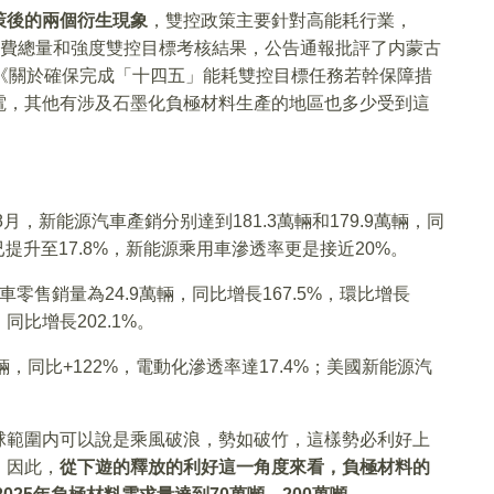
策後的兩個衍生現象
，雙控政策主要針對高能耗行業，
能耗消費總量和強度雙控目標考核結果，公告通報批評了内蒙古
《關於確保完成「十四五」能耗雙控目標任務若幹保障措
電，其他有涉及石墨化負極材料生產的地區也多少受到這
月，新能源汽車產銷分别達到181.3萬輛和179.9萬輛，同
提升至17.8%，新能源乘用車滲透率更是接近20%。
售銷量為24.9萬輛，同比增長167.5%，環比增長
，同比增長202.1%。
萬輛，同比+122%，電動化滲透率達17.4%；美國新能源汽
。
球範圍内可以說是乘風破浪，勢如破竹，這樣勢必利好上
，因此，
從下遊的釋放的利好這一角度來看，負極材料的