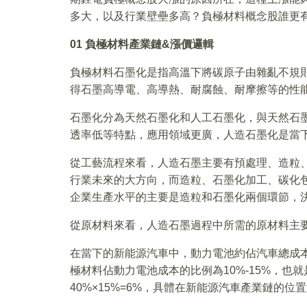
多大，以及行業壁壘多高？負極材料概念股誰更
01
負極材料產業鏈&
漲價邏輯
負極材料石墨化是指高溫下將碳原子由雜亂不規
得石墨高導電、高導熱、耐腐蝕、耐摩擦等的性
石墨化分為天然石墨化和人工石墨化，與天然石
透率低等特點，應用領域更廣，人造石墨化是當
從工藝流程來看，人造石墨主要有預處理、造粒
行業未來的大方向，而造粒、石墨化加工、碳化
企業生產水平的主要是造粒和石墨化兩個環節，
從原材料來看，人造石墨過程中所需的原材料主
在當下的新能源汽車中，動力電池約佔汽車總成本
極材料佔動力電池成本的比例為10%-15%，
40%×15%=6%，具體在新能源汽車產業鏈的位