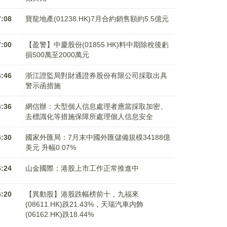
7:08
寶龍地產(01238.HK)7月合約銷售額約5.5億元
7:00
【盈警】中慶股份(01855.HK)料中期除稅後虧
損500萬至2000萬元
6:46
浙江證監局對財通證券股份有限公司採取出具
警示函措施
6:36
網信辦：大型個人信息處理者應當採取加密、
去標識化等措施保障所處理個人信息安全
6:30
國家外匯局：7月末中國外匯儲備規模34188億
美元 升幅0.07%
6:24
山金國際：港股上市工作正常推進中
6:20
【異動股】港股跌幅榜前十，九福來
(08611.HK)跌21.43%，天瑞汽車内飾
(06162.HK)跌18.44%