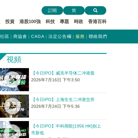
訂閱
简
遞
投資
港股100強
科技
專題
時政
香港百科
社區
商協會
CAGA
法定公告欄
服務
聯絡我們
視頻
【今日IPO】威兆半导体二冲港股
2026年7月16日 下午3:50
【今日IPO】上海生生二冲港交所
2026年7月24日 下午5:36
【今日IPO】中科闻歌[1956.HK]创上
市新低