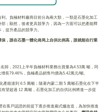
有利。負極材料廠商目前分為兩大類，一類是石墨化加工
外部；顯然，後者更具競爭力，因為一方面可以把產能釋
本，提升產品的競爭力。
環保，誰在石墨一體化佈局上自供比例高，誰就能在行業
歸，2021上半年負極材料業務出貨量為4.53萬 噸，同
同比增長79.46%，負極產品銷售均價為5.42萬元/噸。
石墨化產能達到 6.5 萬噸；隨著内蒙二期 5 萬噸石墨化在下半
有望超過 12 萬噸，石墨化加工的自供比例將進一步提
興豐在客戶認證的前提下逐步推進廂式爐改造，為加快推進