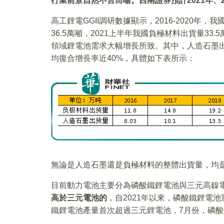
行業前景自然不言而喻。西南證券預計
2021
年、2
高工鋰電GGII調研數據顯示，2016-2020年
36.5萬噸，2021上半年我國負極材料出貨量33
領域鋰電池需求大幅增長所致。其中，人造石墨出貨量由
均復合增長率近40%，具體如下表所示：
無論是人造石墨還是負極材料的整體出貨量，均
目前動力電池主要分為磷酸鐵鋰電池與三元高鎳
高於三元電池的
，自2021年以來，磷酸鐵鋰電
鐵鋰電池產量首次超過三元鋰電池，7月份，磷