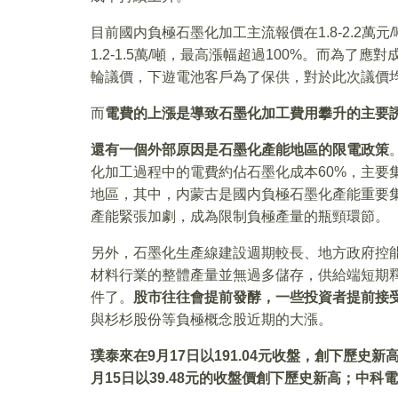
目前國内負極石墨化加工主流報價在1.8-2.2萬元/
1.2-1.5萬/噸，最高漲幅超過100%。而為
輪議價，下遊電池客戶為了保供，對於此次議價
而
電費的上漲是導致石墨化加工費用攀升的主要
還有一個外部原因是石墨化產能地區的限電政策
化加工過程中的電費約佔石墨化成本60%，主要
地區，其中，内蒙古是國内負極石墨化產能重要集
產能緊張加劇，成為限制負極產量的瓶頸環節。
另外，石墨化生產線建設週期較長、地方政府控
材料行業的整體產量並無過多儲存，供給端短期
件了。
股市往往會提前發酵，一些投資者提前接
與杉杉股份等負極概念股近期的大漲。
璞泰來在9
月17
日以191.04
元收盤，創下歷史新高，
月15
日以39.48
元的收盤價創下歷史新高；中科電