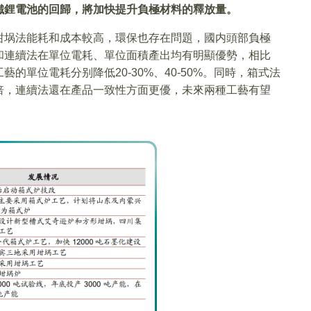
鐵鋰電池的回歸，將加快提升負極材料的釋放量。
坩埚法能耗和成本較高，環保也存在問題，國内頭部負極
和連續法在單位電耗、單位面積產出均有明顯優勢，相比
的單位電耗分别降低20-30%、40-50%。同時，箱式法
6倍，連續法還在產品一致性方面更優，未來兩種工藝有望