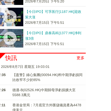
2026年7月20日 下午5:20
【今日IPO】可孚医疗[1187.HK]迎政
策大涨
2026年7月15日 下午5:51
【今日IPO】鼎泰高科[1377.HK]净利
涨3倍
2026年7月15日 下午5:51
快訊
更多
2026年8月7日 星期五 19:03:02
7:35
【盈警】綠心集團(00094.HK)料中期淨虧損同
比收窄不少於85%
7:26
德適-B(02526.HK)中期歸母淨虧損擴大至
5588.3萬元
7:11
香港金管局：7月底官方外匯儲備資產為4478
億美元