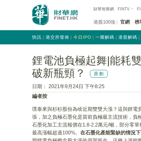
財華智庫網
FINTV
F
港股100強
官網
榜
快訊
港交所發佈
今日IPO
一圖解碼
港股解碼
鋰電池負極起舞|能耗雙
破新瓶頸？
原創
日期：
2021年9月24日 下午8:25
編者按
璞泰來與杉杉股份為啥近期雙雙大漲？這與鋰電
張，加之負極石墨化是當前負極最主流技術，負
石墨化加工主流報價在1.8-2.2萬元/噸，部分零單報價達
最高漲幅超過100%。
在石墨化產能緊缺的情況下
期鋰電負極概念股大漲的原因所在，這種上漲能