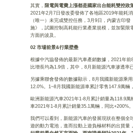
其實，
限電與電費上漲都是國家出台能耗雙控政
2021年2月7日發改委發佈了各地區2019年
（唯一）未完成雙控任務，3月9日，内蒙古印發
施》，試圖控制高耗能行業產業規模，並加緊限
方面的波及。
02
市場前景&
行業壁壘
根據中汽協發佈的最新汽車產銷數據，2021年前8
比增長均為1.9倍，其中，8月新能源汽車滲透率已
另據乘聯會發佈的數據顯示，8月我國新能源乘用車零
12.0%。1~8月我國新能源車累計零售147.9萬輛
歐洲新能源汽車2021年1-8月累計銷量為118.9
車2021年1-8月累計銷量35.1萬輛，同比+200%
我們可以看到，新能源汽車的發展現狀在整個全
遊的動力電池，進而拉動上遊負極材料的出貨量