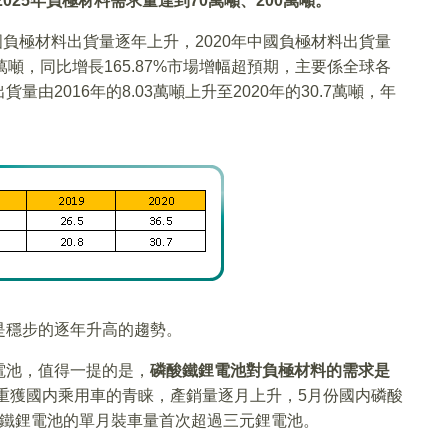
025
年負極材料需求量達到70
萬噸、200
萬噸。
，我國負極材料出貨量逐年上升，2020年中國負極材料出貨量
.5萬噸，同比增長165.87%市場增幅超預期，主要係全球各
2016年的8.03萬噸上升至2020年的30.7萬噸，年
是穩步的逐年升高的趨勢。
電池，值得一提的是，
磷酸鐵鋰電池對負極材料的需求是
池重獲國内乘用車的青睐，產銷量逐月上升，5月份國内磷酸
酸鐵鋰電池的單月裝車量首次超過三元鋰電池。