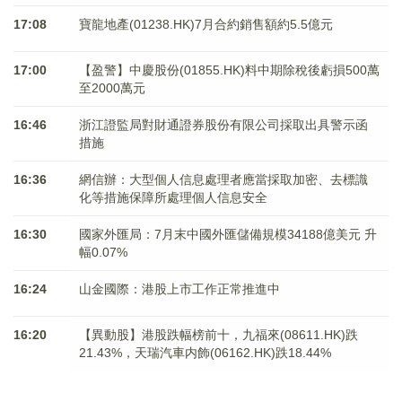
17:08
寶龍地產(01238.HK)7月合約銷售額約5.5億元
17:00
【盈警】中慶股份(01855.HK)料中期除稅後虧損500萬
至2000萬元
16:46
浙江證監局對財通證券股份有限公司採取出具警示函
措施
16:36
網信辦：大型個人信息處理者應當採取加密、去標識
化等措施保障所處理個人信息安全
16:30
國家外匯局：7月末中國外匯儲備規模34188億美元 升
幅0.07%
16:24
山金國際：港股上市工作正常推進中
16:20
【異動股】港股跌幅榜前十，九福來(08611.HK)跌
21.43%，天瑞汽車内飾(06162.HK)跌18.44%