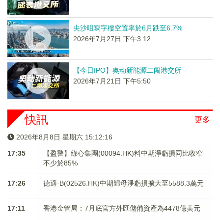
尖沙咀寫字樓空置率於6月跌至6.7%
2026年7月27日 下午3:12
【今日IPO】奥动新能源二闯港交所
2026年7月21日 下午5:50
快訊
更多
2026年8月8日 星期六 15:12:16
17:35
【盈警】綠心集團(00094.HK)料中期淨虧損同比收窄
不少於85%
17:26
德適-B(02526.HK)中期歸母淨虧損擴大至5588.3萬元
17:11
香港金管局：7月底官方外匯儲備資產為4478億美元