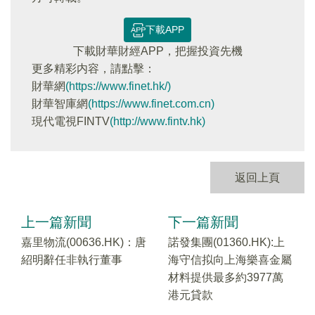
下載APP
下載財華財經APP，把握投資先機
更多精彩内容，請點擊：
財華網
(https://www.finet.hk/)
財華智庫網
(https://www.finet.com.cn)
現代電視FINTV
(http://www.fintv.hk)
返回上頁
上一篇新聞
下一篇新聞
嘉里物流(00636.HK)：唐
諾發集團(01360.HK):上
紹明辭任非執行董事
海守信拟向上海樂喜金屬
材料提供最多約3977萬
港元貸款