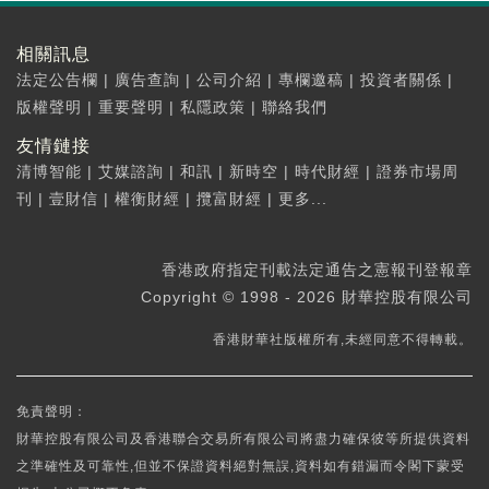
相關訊息
法定公告欄
|
廣告查詢
|
公司介紹
|
專欄邀稿
|
投資者關係
|
版權聲明
|
重要聲明
|
私隱政策
|
聯絡我們
友情鏈接
清博智能
|
艾媒諮詢
|
和訊
|
新時空
|
時代財經
|
證券市場周
刊
|
壹財信
|
權衡財經
|
攬富財經
|
更多...
香港政府指定刊載法定通告之憲報刊登報章
Copyright © 1998 - 2026 財華控股有限公司
香港財華社版權所有,未經同意不得轉載。
免責聲明：
財華控股有限公司及香港聯合交易所有限公司將盡力確保彼等所提供資料
之準確性及可靠性,但並不保證資料絕對無誤,資料如有錯漏而令閣下蒙受