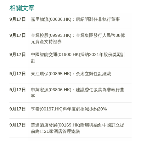
相關文章
9月17日
嘉里物流(00636.HK)：唐紹明辭任非執行董事
9月17日
金輝控股(09993.HK)：金輝集團發行人民幣38億
元資產支持證券
9月17日
中國智能交通(01900.HK)採納2021年股份獎勵計
劃
9月17日
東江環保(00895.HK)：余湘立辭任副總裁
9月17日
申萬宏源(06806.HK)：建議委任張英為非執行董
事
9月17日
亨泰(00197.HK)料年度虧損減少約20%
9月17日
萬達酒店發展(00169.HK)附屬與融創中國訂立提
前終止21家酒店管理協議