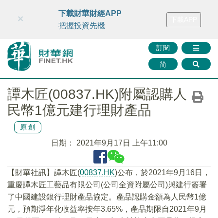
財華智庫網
FINTV
FINMETA
財華證券
媒體矩陣
下載財華財經APP
×
下載APP
智庫沙龍
聯絡我們
把握投資先機
訂閱
简
譚木匠(00837.HK)附屬認購人
民幣1億元建行理財產品
原創
日期：
2021年9月17日 上午11:00
【財華社訊】譚木匠(
00837.HK
)公布，於2021年9月16日，
重慶譚木匠工藝品有限公司(公司全資附屬公司)與建行簽署
了中國建設銀行理財產品協定。產品認購金額為人民幣1億
元，預期淨年化收益率按年3.65%，產品期限自2021年9月