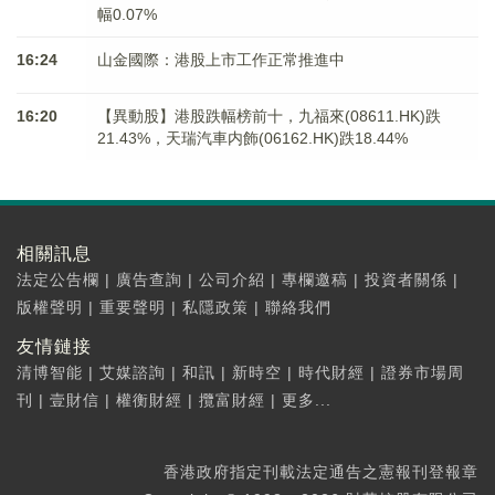
幅0.07%
16:24
山金國際：港股上市工作正常推進中
16:20
【異動股】港股跌幅榜前十，九福來(08611.HK)跌
21.43%，天瑞汽車内飾(06162.HK)跌18.44%
相關訊息
法定公告欄
|
廣告查詢
|
公司介紹
|
專欄邀稿
|
投資者關係
|
版權聲明
|
重要聲明
|
私隱政策
|
聯絡我們
友情鏈接
清博智能
|
艾媒諮詢
|
和訊
|
新時空
|
時代財經
|
證券市場周
刊
|
壹財信
|
權衡財經
|
攬富財經
|
更多...
香港政府指定刊載法定通告之憲報刊登報章