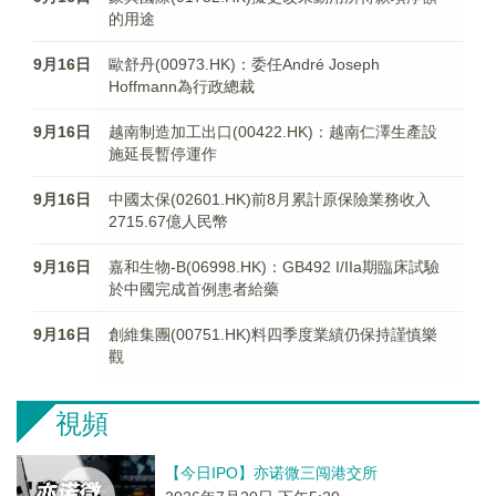
的用途
9月16日
歐舒丹(00973.HK)：委任André Joseph
Hoffmann為行政總裁
9月16日
越南制造加工出口(00422.HK)：越南仁澤生產設
施延長暫停運作
9月16日
中國太保(02601.HK)前8月累計原保險業務收入
2715.67億人民幣
9月16日
嘉和生物-B(06998.HK)：GB492 I/IIa期臨床試驗
於中國完成首例患者給藥
9月16日
創維集團(00751.HK)料四季度業績仍保持謹慎樂
觀
視頻
【今日IPO】亦诺微三闯港交所