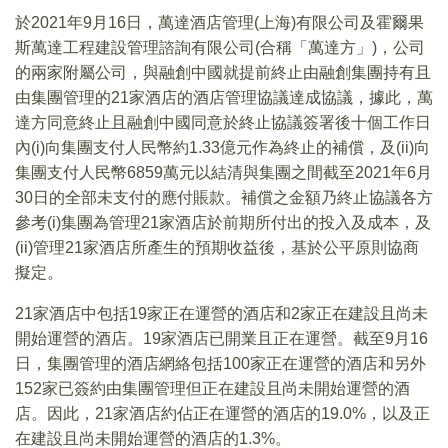
於2021年9月16日，萬達酒店管理(上海)有限公司及霍爾果
斯萬達工程建設管理諮詢有限公司(合稱「萬達方」)，公司
的兩家附屬公司，與融創中國就提前終止由融創集團持有且
由集團管理的21家酒店的酒店管理協議達成協議，據此，萬
達方同意終止且融創中國同意於終止協議簽署後十個工作日
內(i)向集團支付人民幣約1.33億元作為終止的補償，及(ii)向
集團支付人民幣6859萬元以結清與集團之間截至2021年6月
30日的全部未支付的應付賬款。補償之金額乃終止協議各方
參考(i)集團為管理21家酒店於前期所付出的投入及成本，及
(ii)管理21家酒店所產生的預期收益後，基於公平原則協商
擬定。
21家酒店中包括19家正在運營的酒店和2家正在建設且尚未
開始運營的酒店。19家酒店已開業且正在運營。截至9月16
日，集團管理的酒店網絡包括100家正在運營的酒店和另外
152家已簽約由集團管理但正在建設且尚未開始運營的酒
店。因此，21家酒店約佔正在運營的酒店的19.0%，以及正
在建設且尚未開始運營的酒店的1.3%。