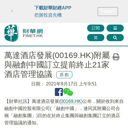
財華智庫網
FINTV
FINMETA
財華證券
媒體矩陣
下載財華財經APP
×
下載APP
智庫沙龍
聯絡我們
把握投資先機
訂閱
简
萬達酒店發展(00169.HK)附屬
與融創中國訂立提前終止21家
酒店管理協議
原創
日期：
2021年9月17日 上午9:51
【財華社訊】萬達酒店發展(
00169.HK
)公布，關於收到來自
融創中國控股有限公司(「融創中國」，連同其附屬公司合
稱「融創集團」)目的在於終止集團與融創集團訂立的酒店
管理協議的通知。