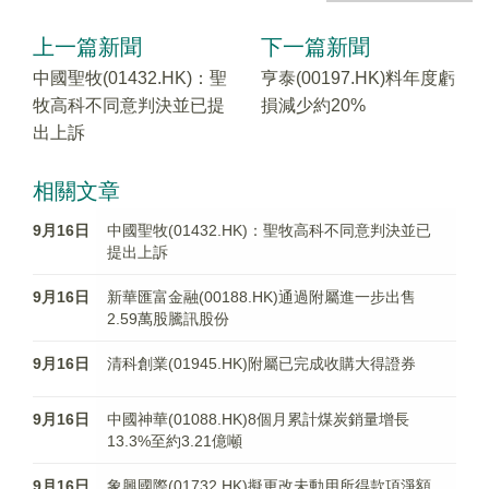
上一篇新聞
下一篇新聞
中國聖牧(01432.HK)：聖
亨泰(00197.HK)料年度虧
牧高科不同意判決並已提
損減少約20%
出上訴
相關文章
9月16日
中國聖牧(01432.HK)：聖牧高科不同意判決並已
提出上訴
9月16日
新華匯富金融(00188.HK)通過附屬進一步出售
2.59萬股騰訊股份
9月16日
清科創業(01945.HK)附屬已完成收購大得證券
9月16日
中國神華(01088.HK)8個月累計煤炭銷量增長
13.3%至約3.21億噸
9月16日
象興國際(01732.HK)擬更改未動用所得款項淨額