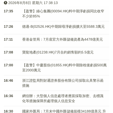
2026年8月8日 星期六 17:38:13
17:35
【盈警】綠心集團(00094.HK)料中期淨虧損同比收窄
不少於85%
17:26
德適-B(02526.HK)中期歸母淨虧損擴大至5588.3萬元
17:11
香港金管局：7月底官方外匯儲備資產為4478億美元
17:08
寶龍地產(01238.HK)7月合約銷售額約5.5億元
17:00
【盈警】中慶股份(01855.HK)料中期除稅後虧損500萬
至2000萬元
16:46
浙江證監局對財通證券股份有限公司採取出具警示函
措施
16:36
網信辦：大型個人信息處理者應當採取加密、去標識
化等措施保障所處理個人信息安全
16:30
國家外匯局：7月末中國外匯儲備規模34188億美元 升