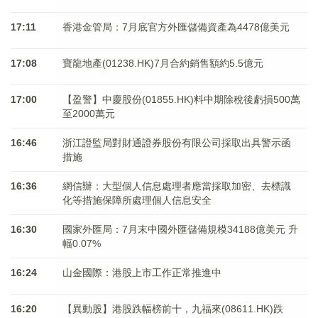
17:11
香港金管局：7月底官方外匯儲備資產為4478億美元
17:08
寶龍地產(01238.HK)7月合約銷售額約5.5億元
17:00
【盈警】中慶股份(01855.HK)料中期除稅後虧損500萬
至2000萬元
16:46
浙江證監局對財通證券股份有限公司採取出具警示函
措施
16:36
網信辦：大型個人信息處理者應當採取加密、去標識
化等措施保障所處理個人信息安全
16:30
國家外匯局：7月末中國外匯儲備規模34188億美元 升
幅0.07%
16:24
山金國際：港股上市工作正常推進中
16:20
【異動股】港股跌幅榜前十，九福來(08611.HK)跌