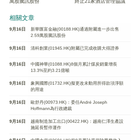
萬股騰訊股份
終止21家酒店管理協議
相關文章
9月16日
新華匯富金融(00188.HK)通過附屬進一步出售
2.59萬股騰訊股份
9月16日
清科創業(01945.HK)附屬已完成收購大得證券
9月16日
中國神華(01088.HK)8個月累計煤炭銷量增長
13.3%至約3.21億噸
9月16日
象興國際(01732.HK)擬更改未動用所得款項淨額
的用途
9月16日
歐舒丹(00973.HK)：委任André Joseph
Hoffmann為行政總裁
9月16日
越南制造加工出口(00422.HK)：越南仁澤生產設
施延長暫停運作