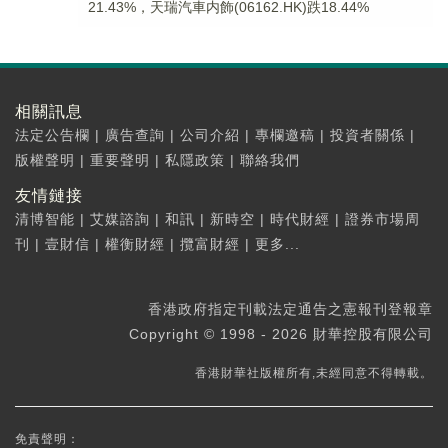
21.43%，天瑞汽車内飾(06162.HK)跌18.44%
相關訊息
法定公告欄
|
廣告查詢
|
公司介紹
|
專欄邀稿
|
投資者關係
|
版權聲明
|
重要聲明
|
私隱政策
|
聯絡我們
友情鏈接
清博智能
|
艾媒諮詢
|
和訊
|
新時空
|
時代財經
|
證券市場周
刊
|
壹財信
|
權衡財經
|
攬富財經
|
更多...
香港政府指定刊載法定通告之憲報刊登報章
Copyright © 1998 - 2026 財華控股有限公司
香港財華社版權所有,未經同意不得轉載。
免責聲明：