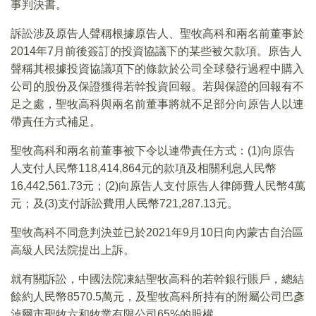
事判決書。
訴訟涉及原告人聲稱根據原告人、聖牧高科和兩名前董事於
2014年7月前後簽訂的投資協議下的某些被欠款項。原告人
聲稱其根據投資協議項下的條款於公司全球發行過程中購入
公司的股份及保證獲得若幹投資回報。若與保證的回報有不
足之處，聖牧高科與兩名前董事將就不足部分向原告人以連
帶責任方式補足。
聖牧高科和兩名前董事被下令以連帶責任方式：(1)向原告
人支付人民幣118,414,864元的款項及相關利息人民幣
16,442,561.73元；(2)向原告人支付原告人律師費人民幣4萬
元；及(3)支付訴訟費用人民幣721,287.13元。
聖牧高科不同意判決並已於2021年9月10日向內蒙古自治區
高級人民法院提出上訴。
就有關訴訟，中國法院凍結聖牧高科的若幹銀行賬戶，總結
餘約人民幣8570.5萬元，及聖牧高科所持有的附屬公司巴彥
淖爾市聖牧六和牧業有限公司65%的股權。