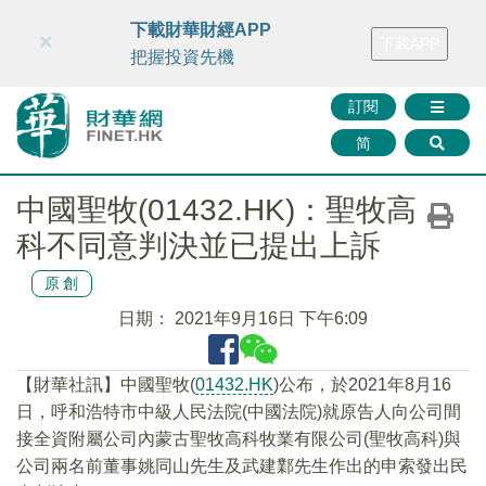
財華智庫網
FINTV
FINMETA
財華證券
媒體矩陣
下載財華財經APP
×
下載APP
智庫沙龍
聯絡我們
把握投資先機
訂閱
简
中國聖牧(01432.HK)：聖牧高
科不同意判決並已提出上訴
原創
日期：
2021年9月16日 下午6:09
【財華社訊】中國聖牧(
01432.HK
)公布，於2021年8月16
日，呼和浩特市中級人民法院(中國法院)就原告人向公司間
接全資附屬公司內蒙古聖牧高科牧業有限公司(聖牧高科)與
公司兩名前董事姚同山先生及武建鄴先生作出的申索發出民