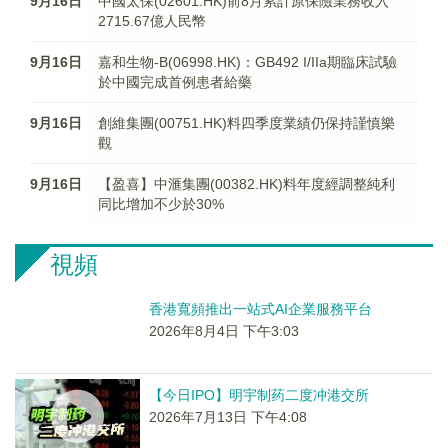
9月16日
中國太保(02601.HK)前8月累計原保險業務收入
2715.67億人民幣
9月16日
嘉和生物-B(06998.HK)：GB492 I/IIa期臨床試驗
於中國完成首例患者給藥
9月16日
創維集團(00751.HK)料四季度業績仍保持謹慎樂
觀
9月16日
【盈喜】中滙集團(00382.HK)料年度經調整純利
同比增加不少於30%
視頻
香港寬頻推出一站式AI企業服務平台
2026年8月4日 下午3:03
【今日IPO】明宇制药二度冲港交所
2026年7月13日 下午4:08