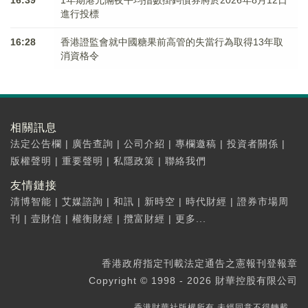
16:39
1年期港元隔夜平均指數掛鉤債券將於2026年8月12日
進行投標
16:28
香港證監會就中國糖果前高管的失當行為取得13年取
消資格令
相關訊息
法定公告欄
|
廣告查詢
|
公司介紹
|
專欄邀稿
|
投資者關係
|
版權聲明
|
重要聲明
|
私隱政策
|
聯絡我們
友情鏈接
清博智能
|
艾媒諮詢
|
和訊
|
新時空
|
時代財經
|
證券市場周
刊
|
壹財信
|
權衡財經
|
攬富財經
|
更多...
香港政府指定刊載法定通告之憲報刊登報章
Copyright © 1998 - 2026 財華控股有限公司
香港財華社版權所有,未經同意不得轉載。