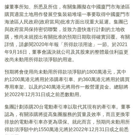
據董事所知、所悉及所信，有關集團擬在中國廈門市海滄區
購買適當土地用作發展空集裝箱堆場一事要取得中國廈門市
海滄區人民政府(政府當局)批准方面出現重大延遲。集團已
與政府當局保持密切聯繫，並致力盡快進行計劃的土地收
購，惟尚未就授出有關批准的預期日期取得確實回覆。有關
詳情，請參閱2020年年報「所得款項用途」一節。於2021
年9月16日，董事會議決就公司及其股東的整體最佳利益更
改尚未動用所得款項淨額的用途。
預期將會使用尚未動用所得款項淨額約1800萬港元，其中
約1200萬港元將用於添購牽引車、約360萬港元將用於購買
專用車架、以及約240萬港元將用作一般營運資金。總額將
於2022年12月31日或之前悉數動用。
集團計劃添購20台電動牽引車以取代其現有的牽引車。董事
認為，有關添購將提高集團服務的質量及效率，而且更換零
排放的電動牽引車亦更為環保。就此而言，預期尚未動用所
得款項淨額中約1550萬港元將於2022年12月31日或之前悉