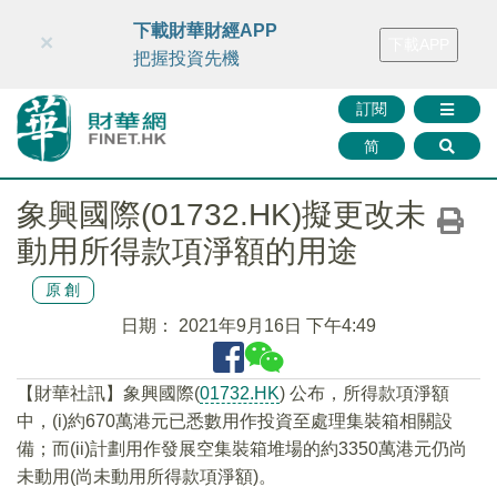
財華智庫網
FINTV
FINMETA
財華證券
媒體矩陣
下載財華財經APP
×
下載APP
智庫沙龍
聯絡我們
把握投資先機
訂閱
简
象興國際(01732.HK)擬更改未
動用所得款項淨額的用途
原創
日期：
2021年9月16日 下午4:49
【財華社訊】象興國際(
01732.HK
) 公布，所得款項淨額
中，(i)約670萬港元已悉數用作投資至處理集裝箱相關設
備；而(ii)計劃用作發展空集裝箱堆場的約3350萬港元仍尚
未動用(尚未動用所得款項淨額)。