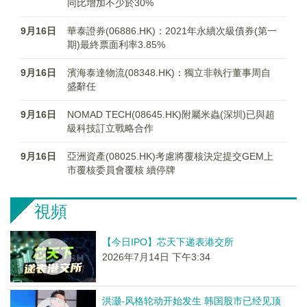
同比增加不少於30%
9月16日
華泰證券(06886.HK)：2021年永續次級債券(第一
期)最終票面利率3.85%
9月16日
濱海泰達物流(08348.HK)：獨立非執行董事周自
盛辭任
9月16日
NOMAD TECH(08645.HK)附屬米蟲(深圳)已與超
級科技訂立戰略合作
9月16日
亞洲資產(08025.HK)考慮將覆核決定提交GEM上
市覆核委員會覆核 續停牌
視頻
【今日IPO】芯天下递表港交所
2026年7月14日 下午3:34
洪灏-风格轮动开始发生 韩国股市已经见顶