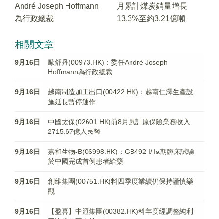
André Joseph Hoffmann
月累計煤炭銷量增長
為行政總裁
13.3%至約3.21億噸
相關文章
9月16日
歐舒丹(00973.HK)：委任André Joseph
Hoffmann為行政總裁
9月16日
越南制造加工出口(00422.HK)：越南仁澤生產設
施延長暫停運作
9月16日
中國太保(02601.HK)前8月累計原保險業務收入
2715.67億人民幣
9月16日
嘉和生物-B(06998.HK)：GB492 I/IIa期臨床試驗
於中國完成首例患者給藥
9月16日
創維集團(00751.HK)料四季度業績仍保持謹慎樂
觀
9月16日
【盈喜】中滙集團(00382.HK)料年度經調整純利