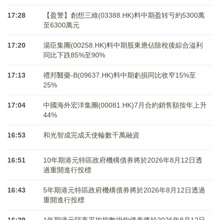
17:28
【盈警】創想三維(03388.HK)料中期盈转亏約5300萬
至6300萬元
17:20
湯臣集團(00258.HK)料中期股東應佔除稅後綜合溢利
同比下跌85%至90%
17:13
禮邦醫藥-B(09637.HK)料中期虧損同比收窄15%至
25%
17:04
中國海外宏洋集團(00081.HK)7月合約銷售額按年上升
44%
16:53
和光智成完成天使輪數千萬融資
16:51
10年期港元特區政府機構債券將於2026年8月12日透
過重開進行投標
16:43
5年期港元特區政府機構債券將於2026年8月12日透過
重開進行投標