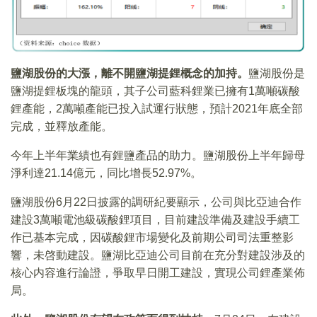
鹽湖股份的大漲，離不開鹽湖提鋰概念的加持。
鹽湖股份是
鹽湖提鋰板塊的龍頭，其子公司藍科鋰業已擁有1萬噸碳酸
鋰產能，2萬噸產能已投入試運行狀態，預計2021年底全部
完成，並釋放產能。
今年上半年業績也有鋰鹽產品的助力。鹽湖股份上半年歸母
淨利達21.14億元，同比增長52.97%。
鹽湖股份6月22日披露的調研紀要顯示，公司與比亞迪合作
建設3萬噸電池級碳酸鋰項目，目前建設準備及建設手續工
作已基本完成，因碳酸鋰市場變化及前期公司司法重整影
響，未啓動建設。鹽湖比亞迪公司目前在充分對建設涉及的
核心内容進行論證，爭取早日開工建設，實現公司鋰產業佈
局。