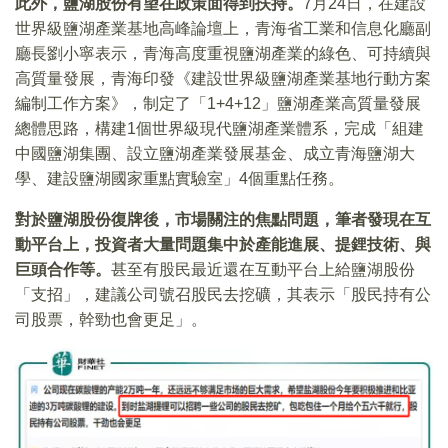
此外，鹽湖股份有望在政策面得到扶持。
7月24日，在建設
世界級鹽湖產業基地高峰論壇上，青海省工業和信息化廳副
廳長劉小寧表示，青海高度重視鹽湖產業的綠色、可持續與
高質量發展，青海印發《建設世界級鹽湖產業基地行動方案
編制工作方案》，制定了「1+4+12」鹽湖產業高質量發展
總體思路，構建1個世界級現代鹽湖產業體系，完成「組建
中國鹽湖集團、設立鹽湖產業發展基金、成立青海鹽湖大
學、建設鹽湖國家重點實驗室」4個重點任務。
對於鹽湖股份復牌後，市場關注的焦點問題，筆者發現在互
動平台上，投資者大量問題集中於產能進展、提鋰技術、與
巨頭合作等。
甚至有股民最近還在互動平台上給鹽湖股份
「支招」，建議公司號召股民去挖礦，其表示「股民持有公
司股票，幹勁也會更足」。