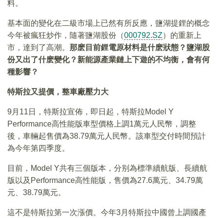
料。
基本面的變化在二級市場上已然有所反應，鹽湖提鋰的概念
今年被瘋狂炒作，隨著鹽湖股份（
000792.SZ
）的重新上
市，達到了高潮。
那麽目前鋰電原材料是什麽狀態？鹽湖股
份又出了什麽變化？新能源產業鏈上下遊的不均衡，會有何
種影響？
特斯拉又提價，整車廠壓力大
9月11日，特斯拉宣佈，即日起，特斯拉Model Y
Performance高性能版車型價格上調1萬元人民幣，調整
後，車輛起售價為38.79萬元人民幣。該車型交付時間預計
為今年第四季度。
目前，Model Y共有三個版本，分别為標準續航版、長續航
版以及Performance高性能版，售價為27.6萬元、34.79萬
元、38.79萬元。
這不是特斯拉第一次漲價。今年3月特斯拉中國曾上調國產