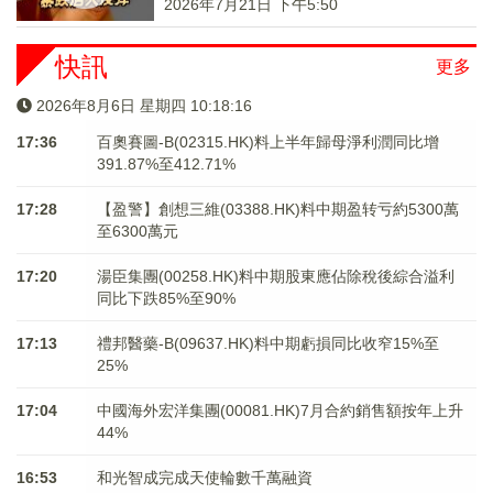
2026年7月21日 下午5:50
快訊
更多
2026年8月6日 星期四 10:18:17
17:36
百奧賽圖-B(02315.HK)料上半年歸母淨利潤同比增
391.87%至412.71%
17:28
【盈警】創想三維(03388.HK)料中期盈转亏約5300萬
至6300萬元
17:20
湯臣集團(00258.HK)料中期股東應佔除稅後綜合溢利
同比下跌85%至90%
17:13
禮邦醫藥-B(09637.HK)料中期虧損同比收窄15%至
25%
17:04
中國海外宏洋集團(00081.HK)7月合約銷售額按年上升
44%
16:53
和光智成完成天使輪數千萬融資