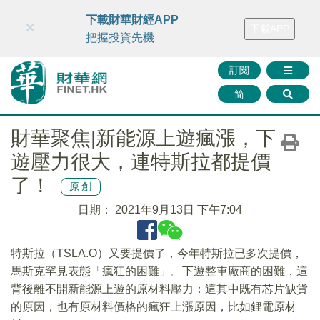
財華智庫網
FINTV
FINMETA
財華證券
媒體矩陣
下載財華財經APP
×
下載APP
智庫沙龍
聯絡我們
把握投資先機
訂閱
简
財華聚焦|新能源上遊瘋漲，下
遊壓力很大，連特斯拉都提價
了！
原創
日期：
2021年9月13日 下午7:04
特斯拉（TSLA.O）又要提價了，今年特斯拉已多次提價，
馬斯克罕見表態「瘋狂的困難」。下遊整車廠商的困難，這
背後離不開新能源上遊的原材料壓力：這其中既有芯片缺貨
的原因，也有原材料價格的瘋狂上漲原因，比如鋰電原材