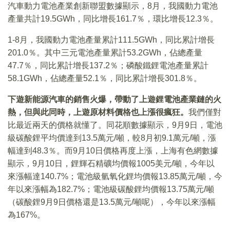
汽車動力電池產業創新聯盟數據顯示，8月，我國動力電池
產量共計19.5GWh，同比增長161.7％，環比增長12.3％。
1-8月，我國動力電池產量累計111.5GWh，同比累計增長
201.0％。其中三元電池產量累計53.2GWh，佔總產量
47.7％，同比累計增長137.2％；磷酸鐵鋰電池產量累計
58.1GWh，佔總產量52.1％，同比累計增長301.8％。
下遊新能源汽車的銷售火爆，帶動了上遊鋰電池產業鏈的火
熱，但與此同時，上遊原材料價格也上漲很瘋狂。
我們僅對
比最近兩天的價格就懂了。同花順數據顯示，9月9日，電池
級碳酸鋰平均價達到13.5萬元/噸，較8月初9.1萬元/噸，漲
幅達到48.3％。而9月10日價格再度上漲，上海有色網數據
顯示，9月10日，鋰輝石精礦均價報1005美元/噸，今年以
來漲幅達140.7%；電池級氫氧化鋰均價報13.85萬元/噸，今
年以來漲幅為182.7%；電池級碳酸鋰均價報13.75萬元/噸
（碳酸鋰9月9日價格還是13.5萬元/噸呢），今年以來漲幅
為167%。