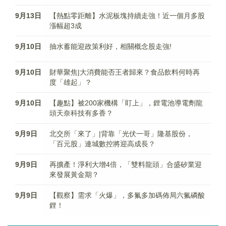
9月13日
【熱點零距離】水泥板塊持續走強！近一個月多股
漲幅超3成
9月10日
抽水蓄能迎政策利好，相關概念股走強!
9月10日
財華聚焦|大消費能否王者歸來？食品飲料何時再
度「雄起」？
9月10日
【趣點】被200家機構「盯上」，鋰電池導電劑龍
頭天奈科技有多香？
9月9日
北交所「來了」|背靠「光伏一哥」隆基股份，
「百元股」連城數控將迎高成長？
9月9日
再擴產！淨利大增4倍，「雙料龍頭」合盛矽業迎
來發展黃金期？
9月9日
【觀察】需求「火爆」，多氟多加碼佈局六氟磷酸
鋰！