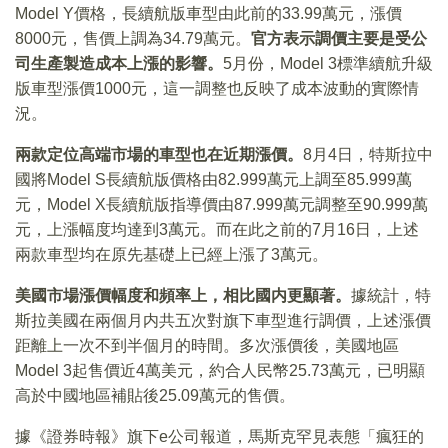
Model Y價格，長續航版車型由此前的33.99萬元，漲價
8000元，售價上調為34.79萬元。
官方表示調價主要是受公
司生產製造成本上漲的影響。
5月份，Model 3標準續航升級
版車型漲價1000元，這一調整也反映了成本波動的實際情
況。
兩款定位高端市場的車型也在近期漲價。
8月4日，特斯拉中
國將Model S長續航版價格由82.999萬元上調至85.999萬
元，Model X長續航版指導價由87.999萬元調整至90.999萬
元，上漲幅度均達到3萬元。而在此之前的7月16日，上述
兩款車型均在原先基礎上已經上漲了3萬元。
美國市場漲價幅度和頻率上，相比國内更顯著。
據統計，特
斯拉美國在兩個月内共五次對旗下車型進行調價，上述漲價
距離上一次不到半個月的時間。多次漲價後，美國地區
Model 3起售價近4萬美元，約合人民幣25.73萬元，已明顯
高於中國地區補貼後25.09萬元的售價。
據《證券時報》旗下e公司報道，馬斯克罕見表態「瘋狂的