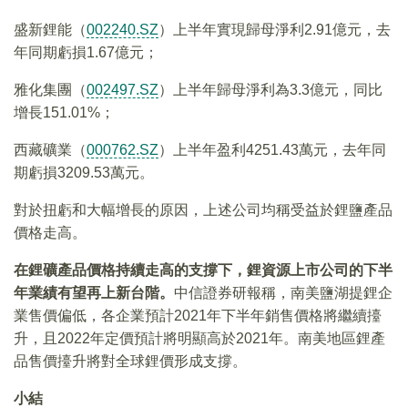
盛新鋰能（
002240.SZ
）上半年實現歸母淨利2.91億元，去
年同期虧損1.67億元；
雅化集團（
002497.SZ
）上半年歸母淨利為3.3億元，同比
增長151.01%；
西藏礦業（
000762.SZ
）上半年盈利4251.43萬元，去年同
期虧損3209.53萬元。
對於扭虧和大幅增長的原因，上述公司均稱受益於鋰鹽產品
價格走高。
在鋰礦產品價格持續走高的支撐下，鋰資源上市公司的下半
年業績有望再上新台階。
中信證券研報稱，南美鹽湖提鋰企
業售價偏低，各企業預計2021年下半年銷售價格將繼續擡
升，且2022年定價預計將明顯高於2021年。南美地區鋰產
品售價擡升將對全球鋰價形成支撐。
小結