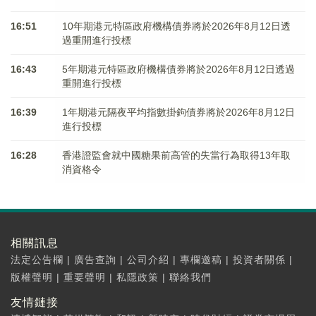
16:51
10年期港元特區政府機構債券將於2026年8月12日透
過重開進行投標
16:43
5年期港元特區政府機構債券將於2026年8月12日透過
重開進行投標
16:39
1年期港元隔夜平均指數掛鉤債券將於2026年8月12日
進行投標
16:28
香港證監會就中國糖果前高管的失當行為取得13年取
消資格令
相關訊息
法定公告欄
|
廣告查詢
|
公司介紹
|
專欄邀稿
|
投資者關係
|
版權聲明
|
重要聲明
|
私隱政策
|
聯絡我們
友情鏈接