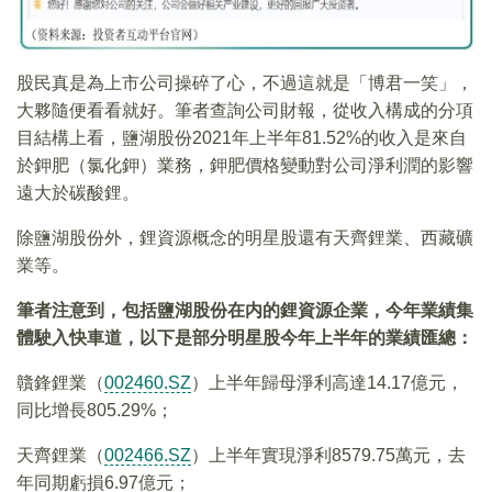
股民真是為上市公司操碎了心，不過這就是「博君一笑」，
大夥隨便看看就好。筆者查詢公司財報，從收入構成的分項
目結構上看，鹽湖股份2021年上半年81.52%的收入是來自
於鉀肥（氯化鉀）業務，鉀肥價格變動對公司淨利潤的影響
遠大於碳酸鋰。
除鹽湖股份外，鋰資源概念的明星股還有天齊鋰業、西藏礦
業等。
筆者注意到，包括鹽湖股份在内的鋰資源企業，今年業績集
體駛入快車道，以下是部分明星股今年上半年的業績匯總：
贛鋒鋰業（
002460.SZ
）上半年歸母淨利高達14.17億元，
同比增長805.29%；
天齊鋰業（
002466.SZ
）上半年實現淨利8579.75萬元，去
年同期虧損6.97億元；