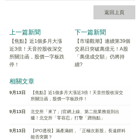
返回上頁
上一篇新聞
下一篇新聞
【焦點】近1個多月大漲
【市場觀潮】連續第39個
近3倍！天音控股收深交
交易日突破萬億元！A股
所關注函，股價一字板跌
「萬億成交額」仍將持
停！
續?
相關文章
9月13日
【焦點】近1個多月大漲近3倍！天音控股收深交
所關注函，股價一字板跌停！
9月13日
北交所「來了」|官網上線、第二批業務規則出
爐！北交所「零容忍」打擊「蹭熱點」
9月13日
【IPO透視】滿產滿銷，「正極次新股」長遠鋰科
能否突圍？