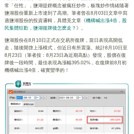
常「任性」，鹽湖提鋰概念被瘋狂炒作，板塊炒作情緒隨著
鹽湖股份重新上市達到了高潮。筆者曾在8月03日文章中寫
過鹽湖股份的投資邏輯，具體見文章《
機構喊出漲4倍，股
民集體狂歡，鹽湖復牌後怎麽走？
》。
鹽湖股份在8月10日正式在交易所復牌，當日表現高開低
走，隨後開啓上漲模式，但近日有所震蕩。統計8月10日至
8月23日（筆者按：8月23日為近期高點）發現，股價在復
牌後一段時間，最佳表現為漲幅395.02%，在復牌前8月初
機構喊出漲4倍，確實蠻準的！