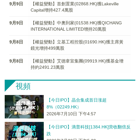
9月9日
【權益變動】首創置業(02868.HK)獲Lakeville
Capital增持427.4萬股
9月9日
【權益變動】中奧到家(01538.HK)獲QICHANG
INTERNATIONAL LIMITED增持20萬股
9月8日
【權益變動】立基工程控股(01690.HK)獲主席黃
鏡光增持499萬股
9月8日
【權益變動】艾德韋宣集團(09919.HK)獲基金增
持約2491.23萬股
視頻
【今日IPO】晶合集成首日涨超
8%（02249.HK）
2026年7月10日 下午4:57
【今日IPO】滴普科技[1384.HK]营收翻倍反
跌