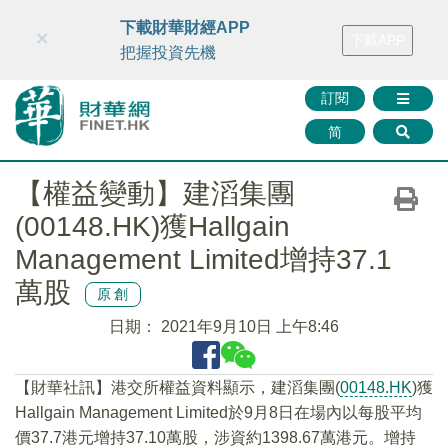
財華智庫網
FINTV
FINMETA
財華證券
媒體矩陣
下載財華財經APP
×
下載APP
智庫沙龍
聯絡我們
把握投資先機
訂閱
简
【權益變動】建滔集團
(00148.HK)獲Hallgain
Management Limited增持37.1
萬股
原創
日期：
2021年9月10日 上午8:46
【財華社訊】港交所權益資料顯示，建滔集團(
00148.HK
)獲
Hallgain Management Limited於9月8日在場內以每股平均
價37.7港元增持37.10萬股，涉資約1398.67萬港元。增持