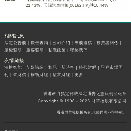
21.43%，天瑞汽車内飾(06162.HK)跌18.44%
相關訊息
法定公告欄
|
廣告查詢
|
公司介紹
|
專欄邀稿
|
投資者關係
|
版權聲明
|
重要聲明
|
私隱政策
|
聯絡我們
友情鏈接
清博智能
|
艾媒諮詢
|
和訊
|
新時空
|
時代財經
|
證券市場周
刊
|
壹財信
|
權衡財經
|
攬富財經
|
更多...
香港政府指定刊載法定通告之憲報刊登報章
Copyright © 1998 - 2026 財華控股有限公司
香港財華社版權所有,未經同意不得轉載。