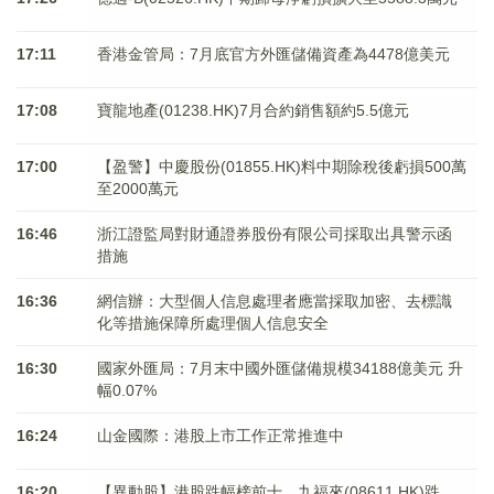
17:11
香港金管局：7月底官方外匯儲備資產為4478億美元
17:08
寶龍地產(01238.HK)7月合約銷售額約5.5億元
17:00
【盈警】中慶股份(01855.HK)料中期除稅後虧損500萬
至2000萬元
16:46
浙江證監局對財通證券股份有限公司採取出具警示函
措施
16:36
網信辦：大型個人信息處理者應當採取加密、去標識
化等措施保障所處理個人信息安全
16:30
國家外匯局：7月末中國外匯儲備規模34188億美元 升
幅0.07%
16:24
山金國際：港股上市工作正常推進中
16:20
【異動股】港股跌幅榜前十，九福來(08611.HK)跌