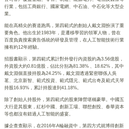
行業，包括工商銀行、國家電網、中石油、中石化等大型企
業。
能在高精尖的賽道跑馬，第四範式的創始人戴文淵扮演了重
要角色。他出生於1983年，是遷移學習的領軍人物，曾在
百度負責搜索廣告係統的研發及管理，在人工智能技術行業
擁有約12年經驗。
招股書顯示，第四範式累計對外發行内資股約為3.56億股，
外資股大約0.81億股，佔比分别為81.38% 、18.62%，其中
戴文淵個直接持股為24.25%，戴文淵透過緊密聯係人吳
茗、北京新智、範式投資、範式隱元、範式出奇及範式天琴
持股16.93%，累計持股達到41.18%。
除了創始人持股外，第四範式的股東陣營堪稱豪華。中國五
大行是其股東，紅杉中國、創新工場、聯想創投、春華資本
等也都沒有錯過人工智能的盛宴。
據企查查顯示，在2016年A輪融資中，第四方式就博得創新