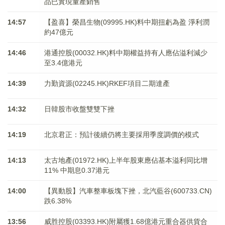
品已實現量產銷售
14:57
【盈喜】榮昌生物(09995.HK)料中期扭虧為盈 淨利潤
約47億元
14:46
港通控股(00032.HK)料中期權益持有人應佔溢利減少
至3.4億港元
14:39
力勤資源(02245.HK)RKEF項目二期達產
14:32
日韓股市收盤雙雙下挫
14:19
北京君正：預計後續仍將主要採用季度調價的模式
14:13
太古地產(01972.HK)上半年股東應佔基本溢利同比增
11% 中期息0.37港元
14:00
【異動股】汽車整車板塊下挫，北汽藍谷(600733.CN)
跌6.38%
13:56
威胜控股(03393.HK)附屬獲1.68億港元重合器供貨合