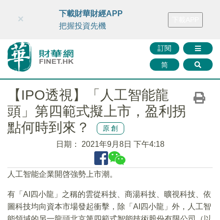
財華智庫網
FINTV
FINMETA
財華證券
媒體矩陣
下載財華財經APP
×
下載APP
智庫沙龍
聯絡我們
把握投資先機
訂閱
简
【IPO透視】「人工智能龍
頭」第四範式擬上市，盈利拐
點何時到來？
原創
日期：
2021年9月8日 下午4:18
人工智能企業開啓強勢上市潮。
有「AI四小龍」之稱的雲從科技、商湯科技、曠視科技、依
圖科技均向資本市場發起衝擊，除「AI四小龍」外，人工智
能領域的另一龍頭北京第四範式智能技術股份有限公司（以