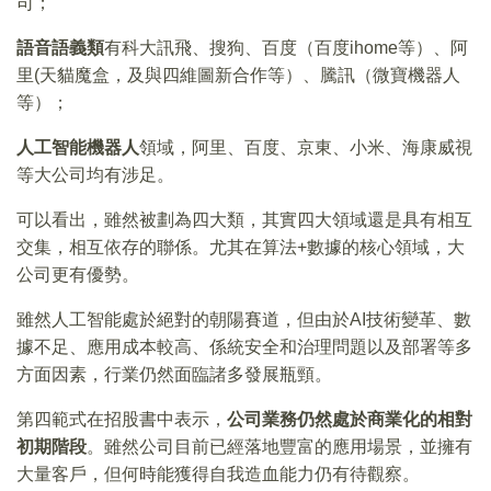
司；
語音語義類
有科大訊飛、搜狗、百度（百度ihome等）、阿
里(天貓魔盒，及與四維圖新合作等）、騰訊（微寶機器人
等）；
人工智能機器人
領域，阿里、百度、京東、小米、海康威視
等大公司均有涉足。
可以看出，雖然被劃為四大類，其實四大領域還是具有相互
交集，相互依存的聯係。尤其在算法+數據的核心領域，大
公司更有優勢。
雖然人工智能處於絕對的朝陽賽道，但由於AI技術變革、數
據不足、應用成本較高、係統安全和治理問題以及部署等多
方面因素，行業仍然面臨諸多發展瓶頸。
第四範式在招股書中表示，
公司業務仍然處於商業化的相對
初期階段
。雖然公司目前已經落地豐富的應用場景，並擁有
大量客戶，但何時能獲得自我造血能力仍有待觀察。