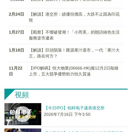
2月24日
【解讀】港交所：績優但價高，大跌不止因為印花
稅
1月27日
【觀察】不懼破發潮！「小而美」的朗詩綠色生活
服務逆市遞表
1月18日
【解讀】巨頭隕落！匯源果汁退市，一代「果汁大
王」路在何方？
11月22
【IPO解碼】恒大物業(06666-HK)擬12月2日敲鍾
日
上市，五大競爭優勢助力恒久質遠
視頻
【今日IPO】铂科电子递表港交所
2026年7月16日 下午3:50