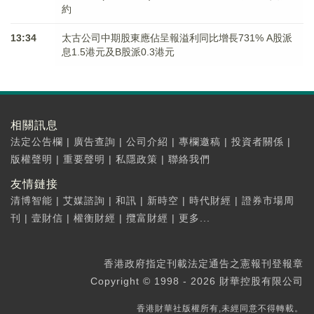
約
13:34
太古公司中期股東應佔呈報溢利同比增長731% A股派
息1.5港元及B股派0.3港元
相關訊息
法定公告欄
|
廣告查詢
|
公司介紹
|
專欄邀稿
|
投資者關係
|
版權聲明
|
重要聲明
|
私隱政策
|
聯絡我們
友情鏈接
清博智能
|
艾媒諮詢
|
和訊
|
新時空
|
時代財經
|
證券市場周
刊
|
壹財信
|
權衡財經
|
攬富財經
|
更多...
香港政府指定刊載法定通告之憲報刊登報章
Copyright © 1998 - 2026 財華控股有限公司
香港財華社版權所有,未經同意不得轉載。