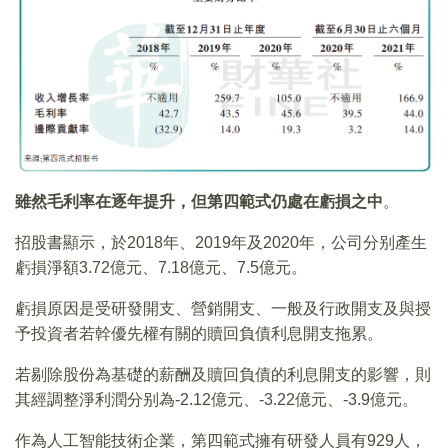
雖然毛利率在逐年提升，但第四範式仍處在虧損之中
。
招股書顯示，於2018年、2019年及2020年，公司分别產生
虧損淨額3.72億元、7.18億元、7.5億元。
虧損原因是受研發開支、營銷開支、一般及行政開支及與授
予投資者若幹優先權有關的贖回負債利息開支拖累。
若剔除股份為基礎的薪酬及贖回負債的利息開支的影響，則
其經調整淨利潤分别為-2.12億元、-3.22億元、-3.9億元。
作為人工智能技術企業，第四範式擁有研發人員有929人，