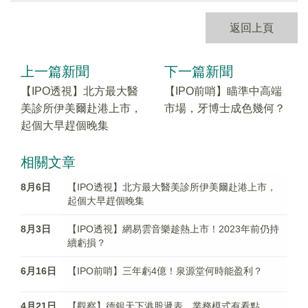
返回上頁
上一篇新聞
下一篇新聞
【IPO透視】北方最大醫
【IPO前哨】瞄準中高端
美診所伊美爾赴港上市，
市場，牙博士成色幾何？
起個大早趕個晚集
相關文章
8月6日
【IPO透視】北方最大醫美診所伊美爾赴港上市，
起個大早趕個晚集
8月3日
【IPO透視】網易雲音樂趁熱上市！2023年前仍持
續虧損？
6月16日
【IPO前哨】三年虧4億！泉源堂何時能盈利？
4月21日
【觀察】德銀天下港股遞表，業務模式有看點