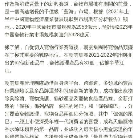
作為新消費背景下的新興賽道，寵物市場擁有廣闊的前景，
是一個高速增長的千億級「藍海」市場。根據《2021年上
半年中國寵物經濟產業發展現狀與市場調研分析報告》顯
示,，2020年中國寵物市場規模為2953億元，預計到2023年
中國寵物行業市場規模將達到5928億元。
據了解，自從切入寵物行業賽道後，朝雲集團將寵物品類擺
在了極其重要的戰略地位。在朝雲集團2021-2022年計劃推
出的62個新產品中，寵物護理產品有31個，佔據半壁江
山。
朝雲集團管理團隊憑借自身跨平台、跨渠道、多領域的豐富
行業經驗以及多品牌運營和持續創新的能力，成功推出寵物
除臭除菌、寵物洗護、貓砂產品及寵物食品產品線。全新打
造的「倔強」係列品牌「倔強的尾巴」和「倔強嘴巴」，分
别覆蓋寵物護理、寵物食品兩個細分領域。其中「倔強的尾
巴」一經上市便深受年輕一代消費者的喜愛，成為天貓寵物
香水除味類目的第一品牌，並成功入選天貓小黑盒認證的年
度優質新品榜單，先後斬獲天貓金妝獎「最具潛力寵物新銳