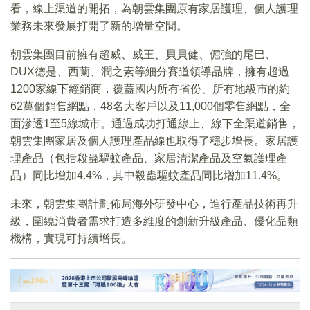
看，線上渠道的開拓，為朝雲集團原有家居護理、個人護理
業務未來發展打開了新的增量空間。
朝雲集團目前擁有超威、威王、貝貝健、倔強的尾巴、
DUX德是、西蘭、潤之素等細分賽道領導品牌，擁有超過
1200家線下經銷商，覆蓋國内所有省份、所有地級市的約
62萬個銷售網點，48名大客戶以及11,000個零售網點，全
面滲透1至5線城市。通過成功打通線上、線下全渠道銷售，
朝雲集團家居及個人護理產品線也取得了穩步增長。家居護
理產品（包括殺蟲驅蚊產品、家居清潔產品及空氣護理產
品）同比增加4.4%，其中殺蟲驅蚊產品同比增加11.4%。
未來，朝雲集團計劃佈局海外研發中心，進行產品技術再升
級，圍繞消費者需求打造多維度的創新升級產品、優化品類
機構，實現可持續增長。