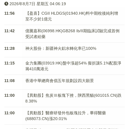
2026年8月7日 星期五 04:06:19
11:56
【盈喜】CGII HLDGS(01940.HK)料中期稅後純利增
至不少於1億元
11:42
億騰嘉和(06998.HK)GB268 Ib/II期臨床試驗完成首例
受試者給藥
11:28
神火股份：新疆神火鋁水轉化率已100%
11:15
金力集團(03919.HK)盤中漲超54% 擬折讓5.1%配股淨
籌410萬港元
11:08
香港中華總商會倡五年規劃設四大願景
11:00
【異動股】焦炭Ⅲ板塊下挫，陝西黑貓(601015.CN)跌
8.38%
11:00
【異動股】醫療研發外包板塊拉升，畢得醫藥
(688073.CN)漲20.01%