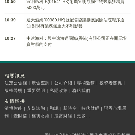
10:50
宜明昂科-B(01541.HK)附屬宜明凱爾生物醫藥獲增資
5000萬元
10:39
通天酒業(00389.HK)就配售協議接獲展開法院程序通
知 對現有業務無重大不利影響
10:27
中遠海科：與中遠海運國際(香港)有限公司正在開展增
資對價的支付
相關訊息
法定公告欄
|
廣告查詢
|
公司介紹
|
專欄邀稿
|
投資者關係
|
版權聲明
|
重要聲明
|
私隱政策
|
聯絡我們
友情鏈接
清博智能
|
艾媒諮詢
|
和訊
|
新時空
|
時代財經
|
證券市場周
刊
|
壹財信
|
權衡財經
|
攬富財經
|
更多...