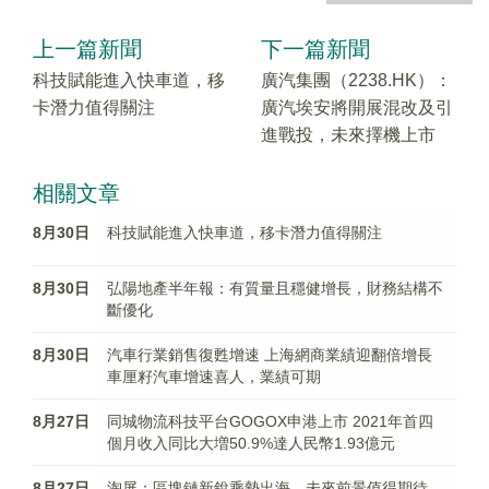
上一篇新聞
下一篇新聞
科技賦能進入快車道，移
廣汽集團（2238.HK）：
卡潛力值得關注
廣汽埃安將開展混改及引
進戰投，未來擇機上市
相關文章
8月30日
科技賦能進入快車道，移卡潛力值得關注
8月30日
弘陽地產半年報：有質量且穩健增長，財務結構不
斷優化
8月30日
汽車行業銷售復甦增速 上海網商業績迎翻倍增長
車厘籽汽車增速喜人，業績可期
8月27日
同城物流科技平台GOGOX申港上市 2021年首四
個月收入同比大増50.9%達人民幣1.93億元
8月27日
淘屏：區塊鏈新銳乘勢出海，未來前景值得期待