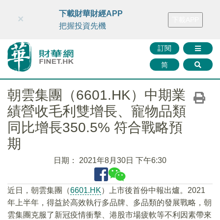
財華智庫網
FINTV
FINMETA
財華證券
媒體矩陣
下載財華財經APP
×
下載APP
智庫沙龍
聯絡我們
把握投資先機
訂閱
简
朝雲集團（6601.HK）中期業
績營收毛利雙增長、寵物品類
同比增長350.5% 符合戰略預
期
日期：
2021年8月30日 下午6:30
近日，朝雲集團（
6601.HK
）上市後首份中報出爐。2021
年上半年，得益於高效執行多品牌、多品類的發展戰略，朝
雲集團克服了新冠疫情衝擊、港股市場疲軟等不利因素帶來