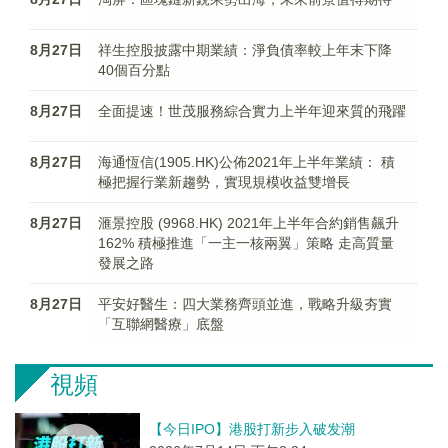
8月27日
祥生控股披露中期業績：淨負債率較上年末下降
40個百分點
8月27日
全面提速！世茂服務綜合實力上半年迎來質的飛躍
8月27日
海通恆信(1905.HK)公佈2021年上半年業績： 積
極把握行業新趨勢，實現規模收益雙增長
8月27日
滙景控股 (9968.HK) 2021年上半年合約銷售飆升
162% 積極推進「一主一核兩翼」策略 走高質量
發展之路
8月27日
平安好醫生：四大業務齊頭並進，戰略升級夯實
「互聯網醫療」底盤
視頻
【今日IPO】港股打新步入破发潮