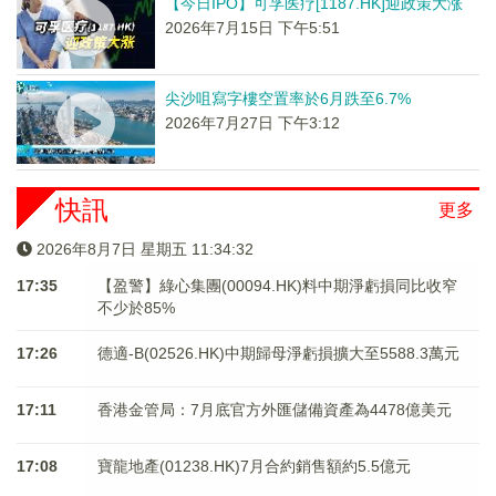
【今日IPO】可孚医疗[1187.HK]迎政策大涨
2026年7月15日 下午5:51
尖沙咀寫字樓空置率於6月跌至6.7%
2026年7月27日 下午3:12
快訊
更多
2026年8月7日 星期五 11:34:32
17:35
【盈警】綠心集團(00094.HK)料中期淨虧損同比收窄
不少於85%
17:26
德適-B(02526.HK)中期歸母淨虧損擴大至5588.3萬元
17:11
香港金管局：7月底官方外匯儲備資產為4478億美元
17:08
寶龍地產(01238.HK)7月合約銷售額約5.5億元