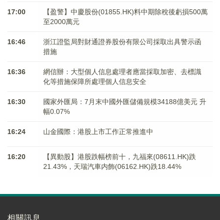
17:00
【盈警】中慶股份(01855.HK)料中期除稅後虧損500萬
至2000萬元
16:46
浙江證監局對財通證券股份有限公司採取出具警示函
措施
16:36
網信辦：大型個人信息處理者應當採取加密、去標識
化等措施保障所處理個人信息安全
16:30
國家外匯局：7月末中國外匯儲備規模34188億美元 升
幅0.07%
16:24
山金國際：港股上市工作正常推進中
16:20
【異動股】港股跌幅榜前十，九福來(08611.HK)跌
21.43%，天瑞汽車内飾(06162.HK)跌18.44%
相關訊息