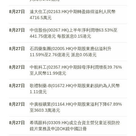
8月27日
遠大住工(02163.HK)中期轉盈錄得溢利人民幣
4716.5萬元
8月27日
中信股份(00267.HK)上半年淨利潤增63.53%至
441.75億港元 每股派息0.15港元
8月27日
石四藥集團(02005.HK)中期股東應佔溢利升
11.59%至2.76億港元 派息0.05港元
8月27日
中航科工(02357.HK)中期歸母淨利潤增長39.76%
至人民幣11.99億元
8月27日
歌禮制藥-B(01672.HK)中期股東虧損約為人民幣
1.11億元
8月27日
中廣核礦業(01164.HK)中期股東溢利下降67.89%
至3603.3萬港元
8月27日
希瑪眼科(03309.HK)成立合資主營兒童近視防控
鏡片業務及申請OK鏡中國註冊