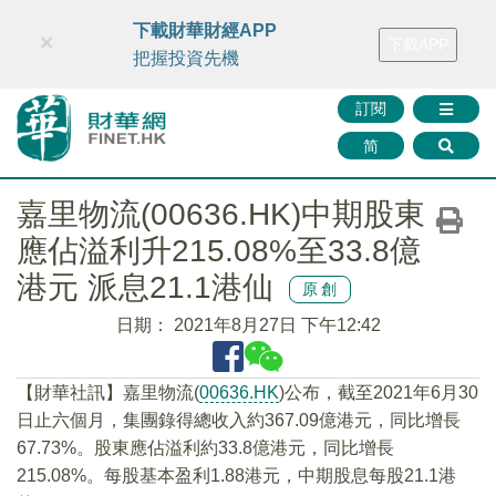
財華智庫網
FINTV
FINMETA
財華證券
媒體矩陣
下載財華財經APP
×
下載APP
智庫沙龍
聯絡我們
把握投資先機
訂閱
简
嘉里物流(00636.HK)中期股東
應佔溢利升215.08%至33.8億
港元 派息21.1港仙
原創
日期：
2021年8月27日 下午12:42
【財華社訊】嘉里物流(
00636.HK
)公布，截至2021年6月30
日止六個月，集團錄得總收入約367.09億港元，同比增長
67.73%。股東應佔溢利約33.8億港元，同比增長
215.08%。每股基本盈利1.88港元，中期股息每股21.1港