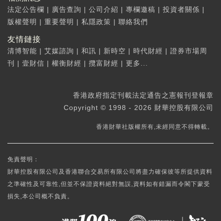
法定公告欄
|
廣告查詢
|
公司介紹
|
專欄邀稿
|
投資者關係
|
版權聲明
|
重要聲明
|
私隱政策
|
聯絡我們
友情鏈接
清博智能
|
艾媒諮詢
|
和訊
|
新時空
|
時代財經
|
證券市場周
刊
|
壹財信
|
權衡財經
|
攬富財經
|
更多...
香港政府指定刊載法定通告之憲報刊登報章
Copyright © 1998 - 2026 財華控股有限公司
香港財華社版權所有,未經同意不得轉載。
免責聲明：
財華控股有限公司及香港聯合交易所有限公司將盡力確保彼等所提供資料
之準確性及可靠性,但並不保證資料絕對無誤,資料如有錯漏而令閣下蒙受
損失,本公司概不負責。