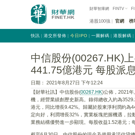
財華智庫網
FINTV
F
港股100強
官網
榜
快訊
港交所發佈
今日IPO
一圖解碼
港股解碼
中信股份(00267.HK
441.75億港元 每股派息
日期：
2021年8月27日 下午12:24
【財華社訊】中信股份(
00267.HK
)公佈，202
機，經營業績創歷史新高。錄得總收入約為3529.2
港元，同比增長9.42%。歸屬於股東淨利潤約為44
定向好，利潤增長32%，實業板塊把握機遇，拉
業務結構優勢進一步顯現。每股收益1.52港元；每
截至6月30日，中信股份的現金及備用承諾信貸總