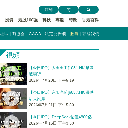
訂閱
简
遞
投資
港股100強
科技
專題
時政
香港百科
社區
商協會
CAGA
法定公告欄
服務
聯絡我們
視頻
【今日IPO】大金重工[1081.HK]破发
遭腰斩
2026年7月20日 下午5:19
【今日IPO】东阳光药[6887.HK]暴跌
后大反弹
2026年7月21日 下午5:50
【今日IPO】DeepSeek估值4800亿
2026年7月16日 下午3:50