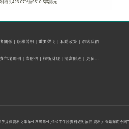
利增長423.07%至9510.5萬港元
者關係
|
版權聲明
|
重要聲明
|
私隱政策
|
聯絡我們
券市場周刊
|
壹財信
|
權衡財經
|
攬富財經
|
更多...
所提供資料之準確性及可靠性,但並不保證資料絕對無誤,資料如有錯漏而令閣