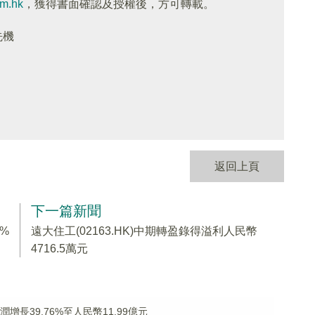
om.hk
，獲得書面確認及授權後，方可轉載。
先機
返回上頁
下一篇新聞
6%
遠大住工(02163.HK)中期轉盈錄得溢利人民幣
4716.5萬元
潤增長39.76%至人民幣11.99億元