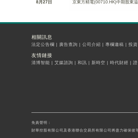
8月27日
京東方精電(00710.HK)中期股東溢
相關訊息
法定公告欄
|
廣告查詢
|
公司介紹
|
專欄邀稿
|
投資
友情鏈接
清博智能
|
艾媒諮詢
|
和訊
|
新時空
|
時代財經
|
證
免責聲明：
財華控股有限公司及香港聯合交易所有限公司將盡力確保彼等