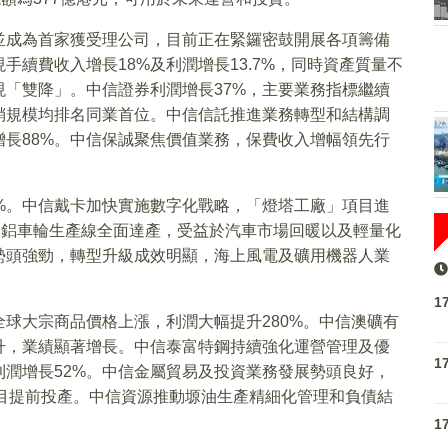
並成為首家獲受理公司，目前正在緊鑼密鼓開展各項籌備
續費收入增長18%及利潤增長13.7%，同時資產質量不
「雙降」。中信證券利潤增長37%，主要業務指標繼續
銷規模均排名同業首位。中信信託推進業務轉型和結構調
長88%。中信保誠聚焦價值業務，保費收入增幅領先行
%。中信戴卡加快實施數字化戰略，「燈塔工廠」項目進
隻鋁車輪生產線全面達產，受益於汽車市場回暖以及輕量化
勢頭強勁，轉型升級成效明顯，海上風電及礦用機器人業
1
球大宗商品價格上漲，利潤大幅提升280%。中信澳礦有
升，業績顯著增長。中信泰富特鋼持續強化運營管理及優
1
潤增長52%。中信金屬貿易及投資業務發展勢頭良好，
礦項目提前投產。中信資源推動塬油生產精細化管理和負債結
1