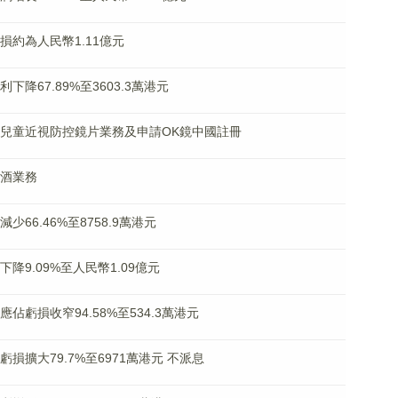
東虧損約為人民幣1.11億元
利下降67.89%至3603.3萬港元
資主營兒童近視防控鏡片業務及申請OK鏡中國註冊
白酒業務
減少66.46%至8758.9萬港元
下降9.09%至人民幣1.09億元
東應佔虧損收窄94.58%至534.3萬港元
營虧損擴大79.7%至6971萬港元 不派息