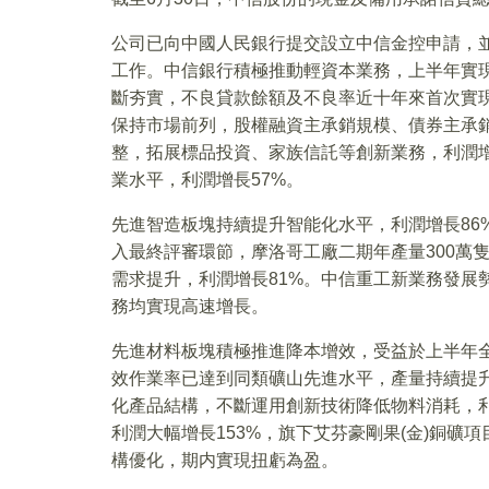
公司已向中國人民銀行提交設立中信金控申請，
工作。中信銀行積極推動輕資本業務，上半年實現手
斷夯實，不良貸款餘額及不良率近十年來首次實現
保持市場前列，股權融資主承銷規模、債券主承
整，拓展標品投資、家族信託等創新業務，利潤增
業水平，利潤增長57%。
先進智造板塊持續提升智能化水平，利潤增長86
入最終評審環節，摩洛哥工廠二期年產量300萬
需求提升，利潤增長81%。中信重工新業務發展
務均實現高速增長。
先進材料板塊積極推進降本增效，受益於上半年全
效作業率已達到同類礦山先進水平，產量持續提
化產品結構，不斷運用創新技術降低物料消耗，利
利潤大幅增長153%，旗下艾芬豪剛果(金)銅
構優化，期内實現扭虧為盈。