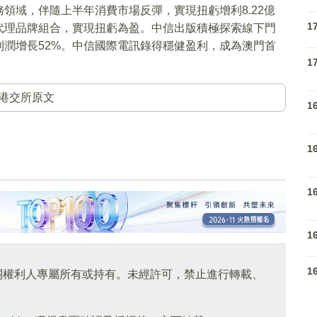
領域，伴隨上半年消費市場反彈，實現扭虧增利8.22億
1
代理品牌組合，實現扭虧為盈。中信出版積極探索線下門
潤增長52%。中信國際電訊錄得穩健盈利，成為澳門首
1
港交所原文
1
1
1
1
1
關權利人專屬所有或持有。未經許可，禁止進行轉載、