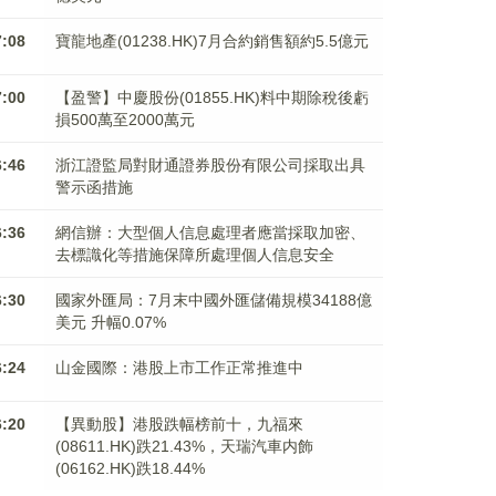
7:08
寶龍地產(01238.HK)7月合約銷售額約5.5億元
7:00
【盈警】中慶股份(01855.HK)料中期除稅後虧
損500萬至2000萬元
6:46
浙江證監局對財通證券股份有限公司採取出具
警示函措施
6:36
網信辦：大型個人信息處理者應當採取加密、
去標識化等措施保障所處理個人信息安全
6:30
國家外匯局：7月末中國外匯儲備規模34188億
美元 升幅0.07%
6:24
山金國際：港股上市工作正常推進中
6:20
【異動股】港股跌幅榜前十，九福來
(08611.HK)跌21.43%，天瑞汽車内飾
(06162.HK)跌18.44%