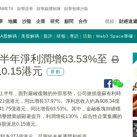
INMETA
財華證券
財華
媒體矩陣
財華
智庫沙龍
單
地圖
沙龍
企業
研究
顧問
合作
視頻
財經速
A股解碼
美股解碼
股評
研報
專訪
活動
Web3 Space專欄
)上半年淨利潤增63.53%至
0.15港元
原創
1年上半年，面對嚴峻復雜的外部形勢，公司搶抓復蘇有利時
1億港元，同比增長37.97%。淨利息收入約為908.34億
1.75億港元，同比增長63.53%。其中，金融板塊持續穩
動整體業績顯著提升，利潤增長130%，綜合性企業集團的
股派息0.15港元。
額為377億港元，可用於未來運營和投資。