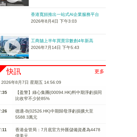
香港寬頻推出一站式AI企業服務平台
2026年8月4日 下午3:03
工商舖上半年買賣宗數創4年新高
2026年7月14日 下午5:43
快訊
更多
2026年8月7日 星期五 14:56:10
7:35
【盈警】綠心集團(00094.HK)料中期淨虧損同
比收窄不少於85%
7:26
德適-B(02526.HK)中期歸母淨虧損擴大至
5588.3萬元
7:11
香港金管局：7月底官方外匯儲備資產為4478
億美元