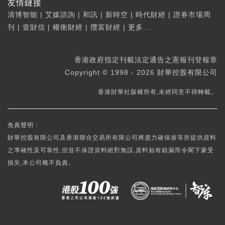
友情鏈接
清博智能
|
艾媒諮詢
|
和訊
|
新時空
|
時代財經
|
證券市場周
刊
|
壹財信
|
權衡財經
|
攬富財經
|
更多...
香港政府指定刊載法定通告之憲報刊登報章
Copyright © 1998 - 2026 財華控股有限公司
香港財華社版權所有,未經同意不得轉載。
免責聲明：
財華控股有限公司及香港聯合交易所有限公司將盡力確保彼等所提供資料
之準確性及可靠性,但並不保證資料絕對無誤,資料如有錯漏而令閣下蒙受
損失,本公司概不負責。