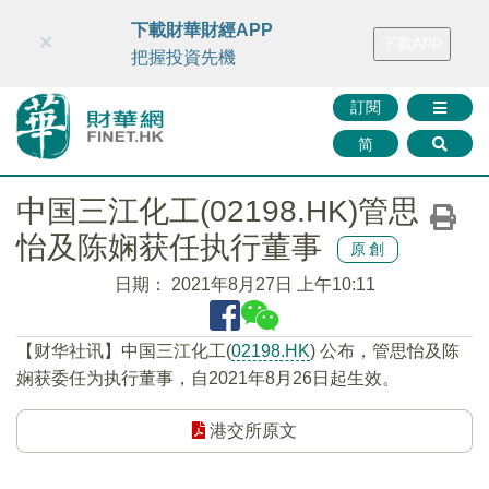
財華智庫網
FINTV
FINMETA
財華證券
媒體矩陣
下載財華財經APP
×
下載APP
智庫沙龍
聯絡我們
把握投資先機
訂閱
简
中国三江化工(02198.HK)管思
怡及陈娴获任执行董事
原創
日期：
2021年8月27日 上午10:11
【财华社讯】中国三江化工(
02198.HK
) 公布，管思怡及陈
娴获委任为执行董事，自2021年8月26日起生效。
港交所原文