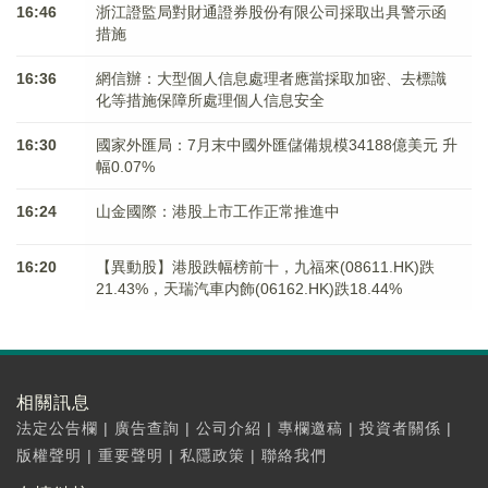
16:46
浙江證監局對財通證券股份有限公司採取出具警示函
措施
16:36
網信辦：大型個人信息處理者應當採取加密、去標識
化等措施保障所處理個人信息安全
16:30
國家外匯局：7月末中國外匯儲備規模34188億美元 升
幅0.07%
16:24
山金國際：港股上市工作正常推進中
16:20
【異動股】港股跌幅榜前十，九福來(08611.HK)跌
21.43%，天瑞汽車内飾(06162.HK)跌18.44%
相關訊息
法定公告欄
|
廣告查詢
|
公司介紹
|
專欄邀稿
|
投資者關係
|
版權聲明
|
重要聲明
|
私隱政策
|
聯絡我們