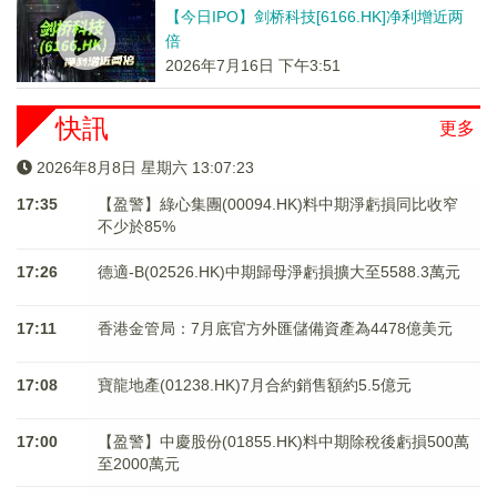
【今日IPO】剑桥科技[6166.HK]净利增近两
倍
2026年7月16日 下午3:51
快訊
更多
2026年8月8日 星期六 13:07:24
17:35
【盈警】綠心集團(00094.HK)料中期淨虧損同比收窄
不少於85%
17:26
德適-B(02526.HK)中期歸母淨虧損擴大至5588.3萬元
17:11
香港金管局：7月底官方外匯儲備資產為4478億美元
17:08
寶龍地產(01238.HK)7月合約銷售額約5.5億元
17:00
【盈警】中慶股份(01855.HK)料中期除稅後虧損500萬
至2000萬元