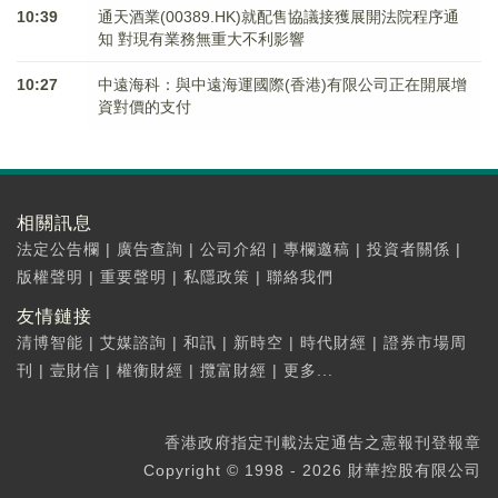
10:39
通天酒業(00389.HK)就配售協議接獲展開法院程序通
知 對現有業務無重大不利影響
10:27
中遠海科：與中遠海運國際(香港)有限公司正在開展增
資對價的支付
相關訊息
法定公告欄
|
廣告查詢
|
公司介紹
|
專欄邀稿
|
投資者關係
|
版權聲明
|
重要聲明
|
私隱政策
|
聯絡我們
友情鏈接
清博智能
|
艾媒諮詢
|
和訊
|
新時空
|
時代財經
|
證券市場周
刊
|
壹財信
|
權衡財經
|
攬富財經
|
更多...
香港政府指定刊載法定通告之憲報刊登報章
Copyright © 1998 - 2026 財華控股有限公司