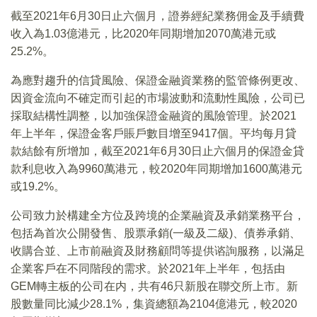
截至2021年6月30日止六個月，證券經紀業務佣金及手續費
收入為1.03億港元，比2020年同期增加2070萬港元或
25.2%。
為應對趨升的信貸風險、保證金融資業務的監管條例更改、
因資金流向不確定而引起的市場波動和流動性風險，公司已
採取結構性調整，以加強保證金融資的風險管理。於2021
年上半年，保證金客戶賬戶數目增至9417個。平均每月貸
款結餘有所增加，截至2021年6月30日止六個月的保證金貸
款利息收入為9960萬港元，較2020年同期增加1600萬港元
或19.2%。
公司致力於構建全方位及跨境的企業融資及承銷業務平台，
包括為首次公開發售、股票承銷(一級及二級)、債券承銷、
收購合並、上市前融資及財務顧問等提供谘詢服務，以滿足
企業客戶在不同階段的需求。於2021年上半年，包括由
GEM轉主板的公司在内，共有46只新股在聯交所上市。新
股數量同比減少28.1%，集資總額為2104億港元，較2020