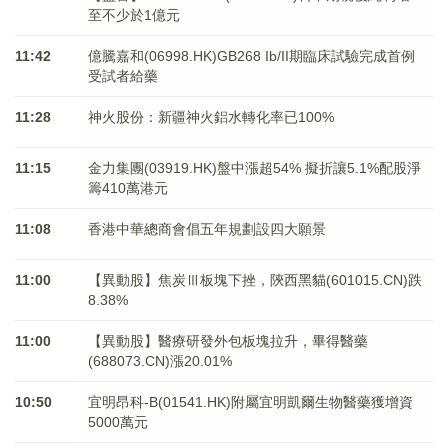
至不少於1億元
11:42
億騰嘉和(06998.HK)GB268 Ib/II期臨床試驗完成首例
受試者給藥
11:28
神火股份：新疆神火鋁水轉化率已100%
11:15
金力集團(03919.HK)盤中漲超54% 擬折讓5.1%配股淨
籌410萬港元
11:08
香港中華總商會倡五年規劃設四大願景
11:00
【異動股】焦炭Ⅲ板塊下挫，陝西黑貓(601015.CN)跌
8.38%
11:00
【異動股】醫療研發外包板塊拉升，畢得醫藥
(688073.CN)漲20.01%
10:50
宜明昂科-B(01541.HK)附屬宜明凱爾生物醫藥獲增資
5000萬元