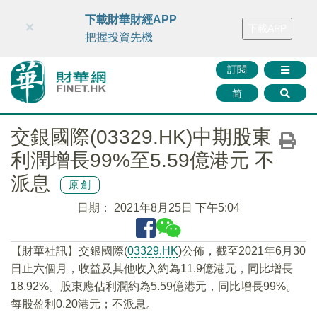
財華智庫網
FINTV
FINMETA
財華證券
媒體矩陣
下載財華財經APP
×
下載APP
智庫沙龍
聯絡我們
把握投資先機
訂閱
简
交銀國際(03329.HK)中期股東
利潤增長99%至5.59億港元 不
派息
原創
日期：
2021年8月25日 下午5:04
【財華社訊】交銀國際(
03329.HK
)公佈，截至2021年6月30
日止六個月，收益及其他收入約為11.9億港元，同比增長
18.92%。股東應佔利潤約為5.59億港元，同比增長99%。
每股盈利0.20港元；不派息。