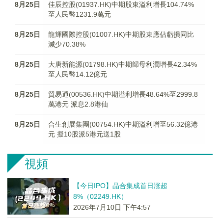
8月25日
佳辰控股(01937.HK)中期股東溢利增長104.74%
至人民幣1231.9萬元
8月25日
龍輝國際控股(01007.HK)中期股東應佔虧損同比
減少70.38%
8月25日
大唐新能源(01798.HK)中期歸母利潤增長42.34%
至人民幣14.12億元
8月25日
貿易通(00536.HK)中期溢利增長48.64%至2999.8
萬港元 派息2.8港仙
8月25日
合生創展集團(00754.HK)中期溢利增至56.32億港
元 擬10股派5港元送1股
視頻
【今日IPO】晶合集成首日涨超
8%（02249.HK）
2026年7月10日 下午4:57