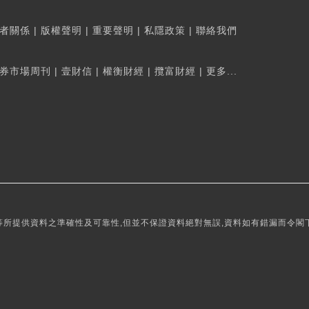
者關係
|
版權聲明
|
重要聲明
|
私隱政策
|
聯絡我們
券市場周刊
|
壹財信
|
權衡財經
|
攬富財經
|
更多...
所提供資料之準確性及可靠性,但並不保證資料絕對無誤,資料如有錯漏而令閣