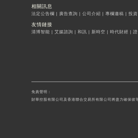
相關訊息
法定公告欄
|
廣告查詢
|
公司介紹
|
專欄邀稿
|
投資
友情鏈接
清博智能
|
艾媒諮詢
|
和訊
|
新時空
|
時代財經
|
證
免責聲明：
財華控股有限公司及香港聯合交易所有限公司將盡力確保彼等