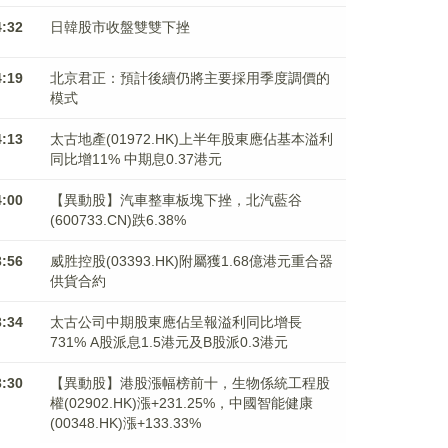
4:32
日韓股市收盤雙雙下挫
4:19
北京君正：預計後續仍將主要採用季度調價的
模式
4:13
太古地產(01972.HK)上半年股東應佔基本溢利
同比增11% 中期息0.37港元
4:00
【異動股】汽車整車板塊下挫，北汽藍谷
(600733.CN)跌6.38%
3:56
威胜控股(03393.HK)附屬獲1.68億港元重合器
供貨合約
3:34
太古公司中期股東應佔呈報溢利同比增長
731% A股派息1.5港元及B股派0.3港元
3:30
【異動股】港股漲幅榜前十，生物係統工程股
權(02902.HK)漲+231.25%，中國智能健康
(00348.HK)漲+133.33%