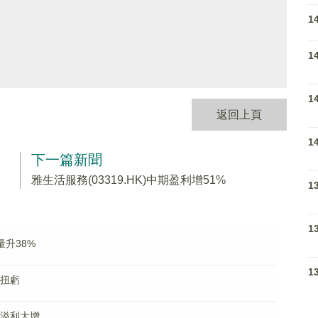
1
1
1
返回上頁
1
下一篇新聞
雅生活服務(03319.HK)中期盈利增51%
1
1
量升38%
1
個月扭虧
淨溢利大增