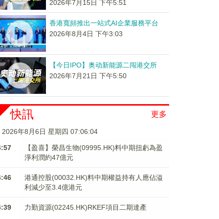
2026年7月15日 下午5:51
香港寬頻推出一站式AI企業服務平台
2026年8月4日 下午3:03
【今日IPO】奥动新能源二闯港交所
2026年7月21日 下午5:50
快訊
更多
2026年8月6日 星期四 07:06:05
4:57
【盈喜】榮昌生物(09995.HK)料中期扭虧為盈
淨利潤約47億元
4:46
港通控股(00032.HK)料中期權益持有人應佔溢
利減少至3.4億港元
4:39
力勤資源(02245.HK)RKEF項目二期達產