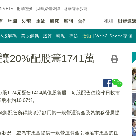
INMETA
財華證券
財華
媒體矩陣
財華
智庫沙龍
單
地圖
沙龍
企業
研究
顧問
合作
視頻
財經速
A股解碼
美股解碼
股評
研報
專訪
活動
Web3 Space專欄
折讓20%配股籌1741萬
每股1.24元配售1404萬億股新股，每股配售價較昨日收市
股本約16.67%。
，擬將配售所得款項淨額用於一般營運資金及為業務發展提
務狀況，並為本集團提供一般營運資金以滿足本集團的任