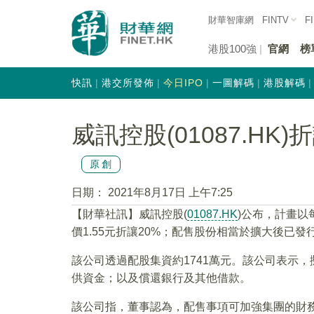
財華智庫網
FINTV
F
港股100強
官網
榜
快訊
港交所發佈
今日IPO
一圖解碼
港股解碼
威訊控股(01087.HK)
原創
日期：
2021年8月17日 上午7:25
【財華社訊】威訊控股(
01087.HK
)公布，計畫以
價1.55元折讓20%；配售股份相當於擴大後已發行
該公司透過配股集資約1741萬元。該公司表示
供資金；以及償還銀行及其他借款。
該公司指，董事認為，配售事項可加強集團的財