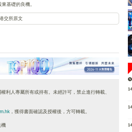
股東基礎的良機。
港交所原文
1
關權利人專屬所有或持有。未經許可，禁止進行轉載、
1
om.hk
，獲得書面確認及授權後，方可轉載。
1
先機