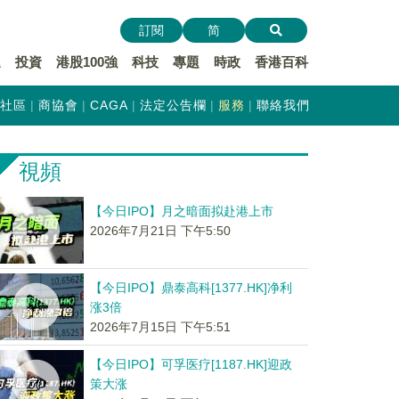
訂閱
简
遞
投資
港股100強
科技
專題
時政
香港百科
社區
商協會
CAGA
法定公告欄
服務
聯絡我們
視頻
【今日IPO】月之暗面拟赴港上市
2026年7月21日 下午5:50
【今日IPO】鼎泰高科[1377.HK]净利
涨3倍
2026年7月15日 下午5:51
【今日IPO】可孚医疗[1187.HK]迎政
策大涨