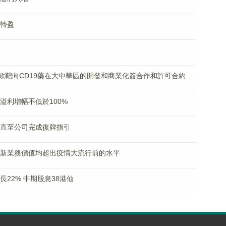
虧轉盈
yte就一款靶向CD19藥在大中華區的開發和商業化簽合作和許可合約
淨溢利增幅不低於100%
暫停直至公司完成復牌指引
行官：新業務價值均超出疫情大流行前的水平
增長22% 中期股息38港仙