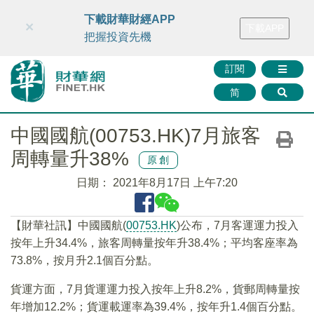
財華智庫網
FINTV
FINMETA
財華證券
媒體矩陣
下載財華財經APP
×
下載APP
智庫沙龍
聯絡我們
把握投資先機
訂閱
简
中國國航(00753.HK)7月旅客
周轉量升38%
原創
日期：
2021年8月17日 上午7:20
【財華社訊】中國國航(
00753.HK
)公布，7月客運運力投入
按年上升34.4%，旅客周轉量按年升38.4%；平均客座率為
73.8%，按月升2.1個百分點。
貨運方面，7月貨運運力投入按年上升8.2%，貨郵周轉量按
年增加12.2%；貨運載運率為39.4%，按年升1.4個百分點。