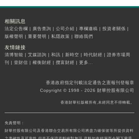
相關訊息
法定公告欄
|
廣告查詢
|
公司介紹
|
專欄邀稿
|
投資者關係
|
版權聲明
|
重要聲明
|
私隱政策
|
聯絡我們
友情鏈接
清博智能
|
艾媒諮詢
|
和訊
|
新時空
|
時代財經
|
證券市場周
刊
|
壹財信
|
權衡財經
|
攬富財經
|
更多...
香港政府指定刊載法定通告之憲報刊登報章
Copyright © 1998 - 2026 財華控股有限公司
香港財華社版權所有,未經同意不得轉載。
免責聲明：
財華控股有限公司及香港聯合交易所有限公司將盡力確保彼等所提供資料
之準確性及可靠性,但並不保證資料絕對無誤,資料如有錯漏而令閣下蒙受