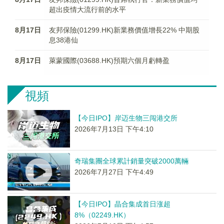
超出疫情大流行前的水平
8月17日
友邦保險(01299.HK)新業務價值增長22% 中期股
息38港仙
8月17日
萊蒙國際(03688.HK)預期六個月虧轉盈
視頻
【今日IPO】岸迈生物三闯港交所
2026年7月13日 下午4:10
奇瑞集團全球累計銷量突破2000萬輛
2026年7月27日 下午4:49
【今日IPO】晶合集成首日涨超
8%（02249.HK）