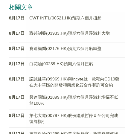
相關文章
8月17日
CWT INT'L(00521.HK)預期六個月扭虧
8月17日
聯邦制藥(03933.HK)預期六個月淨溢利大增
8月17日
賽迪顧問(02176.HK)預期六個月虧轉盈
8月17日
白花油(00239.HK)預期六個月扭虧
8月17日
諾誠健華(09969.HK)與Incyte就一款靶向CD19藥
在大中華區的開發和商業化簽合作和許可合約
8月17日
興達國際(01899.HK)預期六個月淨溢利增幅不低
於100%
8月17日
第七大道(00797.HK)股份繼續暫停直至公司完成
復牌指引
8月17日
友邦保險(01299.HK)首席執行官：新業務價值均