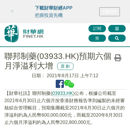
財華智庫網
FINTV
FINMETA
財華證券
媒體矩陣
下載財華財經APP
×
下載APP
智庫沙龍
聯絡我們
把握投資先機
訂閱
简
聯邦制藥(03933.HK)預期六個
月淨溢利大增
原創
日期：
2021年8月17日 上午7:12
【財華社訊】聯邦制藥(
03933.HK
)公布，根據公司截至
2021年6月30日止六個月按香港財務報告準則編製的未經審
核綜合管理帳目，預期集團截至2021年6月30日止六個月的
淨溢利約為人民幣600,000,000元，而截至2020年6月30日
止六個月淨溢利約為人民幣202,800,000元。