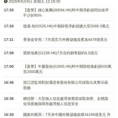
2026年8月9日 星期天 12:18:30
17:35
【盈警】綠心集團(00094.HK)料中期淨虧損同比收窄
不少於85%
17:26
德適-B(02526.HK)中期歸母淨虧損擴大至5588.3萬元
17:11
香港金管局：7月底官方外匯儲備資產為4478億美元
17:08
寶龍地產(01238.HK)7月合約銷售額約5.5億元
17:00
【盈警】中慶股份(01855.HK)料中期除稅後虧損500萬
至2000萬元
16:46
浙江證監局對財通證券股份有限公司採取出具警示函
措施
16:36
網信辦：大型個人信息處理者應當採取加密、去標識
化等措施保障所處理個人信息安全
16:30
國家外匯局：7月末中國外匯儲備規模34188億美元 升