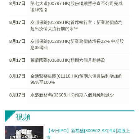
8月17日
第七大道(00797.HK)股份繼續暫停直至公司完成
復牌指引
8月17日
友邦保險(01299.HK)首席執行官：新業務價值均
超出疫情大流行前的水平
8月17日
友邦保險(01299.HK)新業務價值增長22% 中期股
息38港仙
8月17日
萊蒙國際(03688.HK)預期六個月虧轉盈
8月17日
金活醫藥集團(01110.HK)預期六個月溢利增加約
95%至100%
8月17日
永盛新材料(03608.HK)預期六個月純利減少
視頻
【今日IPO】新易盛[300502.SZ]冲刺港股上
市