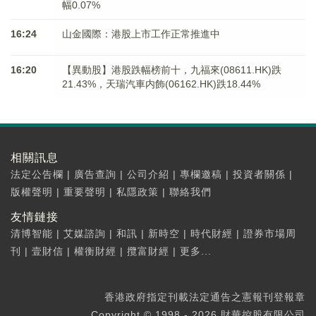
幅0.07%
16:24
山金國際：港股上市工作正常推進中
16:20
【異動股】港股跌幅榜前十，九福來(08611.HK)跌
21.43%，天瑞汽車内飾(06162.HK)跌18.44%
相關訊息
法定公告欄
|
廣告查詢
|
公司介紹
|
專欄邀稿
|
投資者關係
|
版權聲明
|
重要聲明
|
私隱政策
|
聯絡我們
友情鏈接
清博智能
|
艾媒諮詢
|
和訊
|
新時空
|
時代財經
|
證券市場周
刊
|
壹財信
|
權衡財經
|
攬富財經
|
更多...
香港政府指定刊載法定通告之憲報刊登報章
Copyright © 1998 - 2026 財華控股有限公司