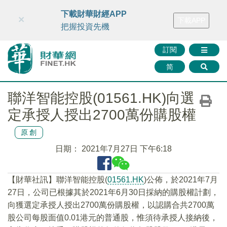
財華智庫網
FINTV
FINMETA
財華證券
媒體矩陣
下載財華財經APP
×
下載APP
智庫沙龍
聯絡我們
把握投資先機
訂閱
简
聯洋智能控股(01561.HK)向選
定承授人授出2700萬份購股權
原創
日期：
2021年7月27日 下午6:18
【財華社訊】聯洋智能控股(
01561.HK
)公佈，於2021年7月
27日，公司已根據其於2021年6月30日採納的購股權計劃，
向獲選定承授人授出2700萬份購股權，以認購合共2700萬
股公司每股面值0.01港元的普通股，惟須待承授人接納後，