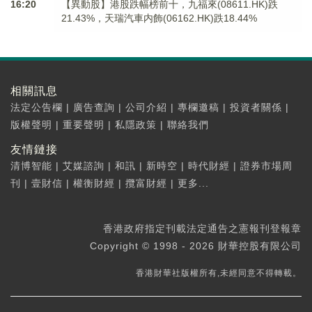
16:20
【異動股】港股跌幅榜前十，九福來(08611.HK)跌
21.43%，天瑞汽車内飾(06162.HK)跌18.44%
相關訊息
法定公告欄
|
廣告查詢
|
公司介紹
|
專欄邀稿
|
投資者關係
|
版權聲明
|
重要聲明
|
私隱政策
|
聯絡我們
友情鏈接
清博智能
|
艾媒諮詢
|
和訊
|
新時空
|
時代財經
|
證券市場周
刊
|
壹財信
|
權衡財經
|
攬富財經
|
更多...
香港政府指定刊載法定通告之憲報刊登報章
Copyright © 1998 - 2026 財華控股有限公司
香港財華社版權所有,未經同意不得轉載。