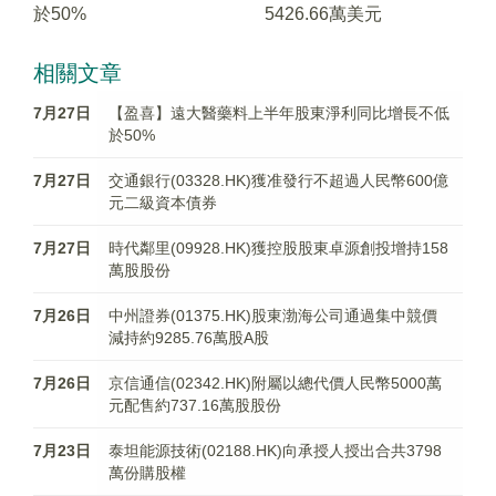
於50%
5426.66萬美元
相關文章
7月27日
【盈喜】遠大醫藥料上半年股東淨利同比增長不低
於50%
7月27日
交通銀行(03328.HK)獲准發行不超過人民幣600億
元二級資本債券
7月27日
時代鄰里(09928.HK)獲控股股東卓源創投增持158
萬股股份
7月26日
中州證券(01375.HK)股東渤海公司通過集中競價
減持約9285.76萬股A股
7月26日
京信通信(02342.HK)附屬以總代價人民幣5000萬
元配售約737.16萬股股份
7月23日
泰坦能源技術(02188.HK)向承授人授出合共3798
萬份購股權