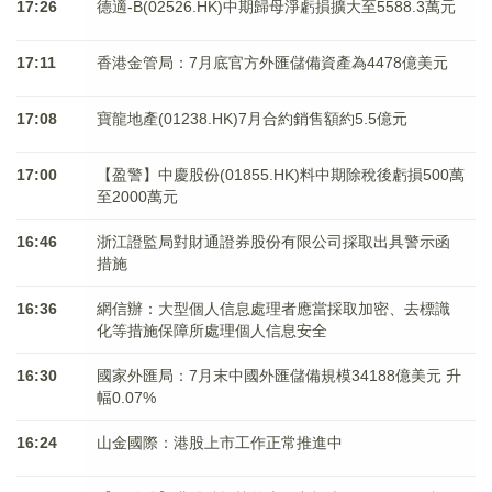
17:26
德適-B(02526.HK)中期歸母淨虧損擴大至5588.3萬元
17:11
香港金管局：7月底官方外匯儲備資產為4478億美元
17:08
寶龍地產(01238.HK)7月合約銷售額約5.5億元
17:00
【盈警】中慶股份(01855.HK)料中期除稅後虧損500萬
至2000萬元
16:46
浙江證監局對財通證券股份有限公司採取出具警示函
措施
16:36
網信辦：大型個人信息處理者應當採取加密、去標識
化等措施保障所處理個人信息安全
16:30
國家外匯局：7月末中國外匯儲備規模34188億美元 升
幅0.07%
16:24
山金國際：港股上市工作正常推進中