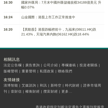
16:30
國家外匯局：7月末中國外匯儲備規模34188億美元 升
幅0.07%
16:24
山金國際：港股上市工作正常推進中
16:20
【異動股】港股跌幅榜前十，九福來(08611.HK)跌
21.43%，天瑞汽車内飾(06162.HK)跌18.44%
相關訊息
法定公告欄
|
廣告查詢
|
公司介紹
|
專欄邀稿
|
投資者關係
|
版權聲明
|
重要聲明
|
私隱政策
|
聯絡我們
友情鏈接
清博智能
|
艾媒諮詢
|
和訊
|
新時空
|
時代財經
|
證券市場周
刊
|
壹財信
|
權衡財經
|
攬富財經
|
更多...
香港政府指定刊載法定通告之憲報刊登報章