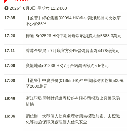
2026年8月8日 星期六 11:24:04
17:35
【盈警】綠心集團(00094.HK)料中期淨虧損同比收窄
不少於85%
17:26
德適-B(02526.HK)中期歸母淨虧損擴大至5588.3萬元
17:11
香港金管局：7月底官方外匯儲備資產為4478億美元
17:08
寶龍地產(01238.HK)7月合約銷售額約5.5億元
17:00
【盈警】中慶股份(01855.HK)料中期除稅後虧損500萬
至2000萬元
16:46
浙江證監局對財通證券股份有限公司採取出具警示函
措施
16:36
網信辦：大型個人信息處理者應當採取加密、去標識
化等措施保障所處理個人信息安全