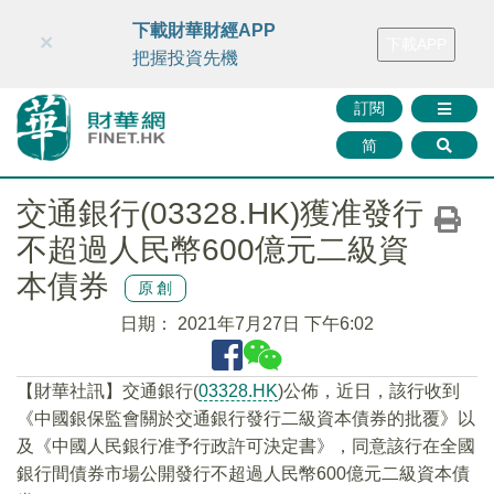
財華智庫網
FINTV
FINMETA
財華證券
媒體矩陣
下載財華財經APP
×
下載APP
智庫沙龍
聯絡我們
把握投資先機
訂閱
简
交通銀行(03328.HK)獲准發行
不超過人民幣600億元二級資
本債券
原創
日期：
2021年7月27日 下午6:02
【財華社訊】交通銀行(
03328.HK
)公佈，近日，該行收到
《中國銀保監會關於交通銀行發行二級資本債券的批覆》以
及《中國人民銀行准予行政許可決定書》，同意該行在全國
銀行間債券市場公開發行不超過人民幣600億元二級資本債