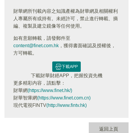
財華網所刊載內容之知識產權為財華網及相關權利
人專屬所有或持有。未經許可，禁止進行轉載、摘
編、複製及建立鏡像等任何使用。
如有意願轉載，請發郵件至
content@finet.com.hk
，獲得書面確認及授權後，
方可轉載。
下載APP
下載財華財經APP，把握投資先機
更多精彩内容，請點擊：
財華網
(https://www.finet.hk/)
財華智庫網
(https://www.finet.com.cn)
現代電視FINTV
(http://www.fintv.hk)
返回上頁