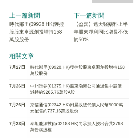
上一篇新聞
下一篇新聞
時代鄰里(09928.HK)獲控
【盈喜】遠大醫藥料上半
股股東卓源創投增持158
年股東淨利同比增長不低
萬股股份
於50%
相關文章
7月27日
時代鄰里(09928.HK)獲控股股東卓源創投增持158
萬股股份
7月26日
中州證券(01375.HK)股東渤海公司通過集中競價
減持約9285.76萬股A股
7月26日
京信通信(02342.HK)附屬以總代價人民幣5000萬
元配售約737.16萬股股份
7月23日
泰坦能源技術(02188.HK)向承授人授出合共3798
萬份購股權