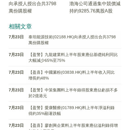
向承授人授出合共3798
渤海公司通過集中競價減
萬份購股權
持約9285.76萬股A股
相關文章
7月23日
泰坦能源技術(02188.HK)向承授人授出合共3798
萬份購股權
7月23日
【盈警】九龍建業料上半年股東應佔基礎純利同比
大幅減少65%至75%
7月23日
【盈喜】中國澱粉(03838.HK)料上半年收入同比
增長約48%
7月23日
【盈警】中策集團料上半年錄得股東應佔虧損不多
於2億港元
7月23日
【盈警】愛康醫療(01789.HK)料上半年淨溢利錄
得約35%顯著跌幅
7月23日
【盈喜】廖創興企業料上半年股東應佔溢利錄得增