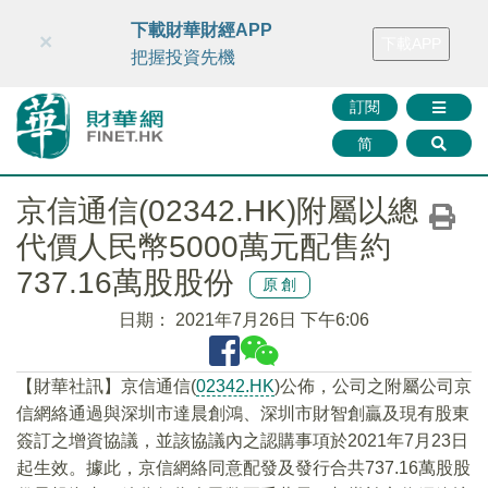
財華智庫網
FINTV
FINMETA
財華證券
媒體矩陣
下載財華財經APP
×
下載APP
智庫沙龍
聯絡我們
把握投資先機
訂閱
简
京信通信(02342.HK)附屬以總
代價人民幣5000萬元配售約
737.16萬股股份
原創
日期：
2021年7月26日 下午6:06
【財華社訊】京信通信(
02342.HK
)公佈，公司之附屬公司京
信網絡通過與深圳市達晨創鴻、深圳市財智創贏及現有股東
簽訂之增資協議，並該協議內之認購事項於2021年7月23日
起生效。據此，京信網絡同意配發及發行合共737.16萬股股