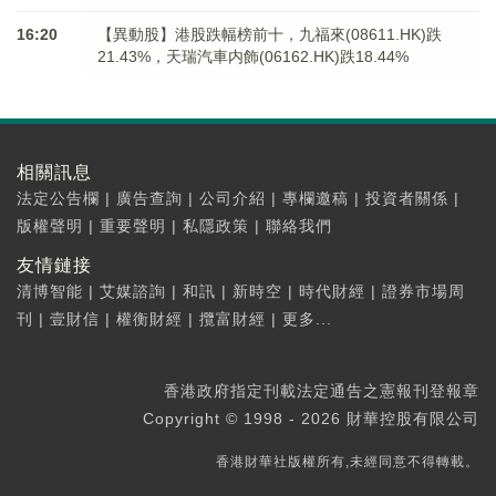
16:20
【異動股】港股跌幅榜前十，九福來(08611.HK)跌
21.43%，天瑞汽車内飾(06162.HK)跌18.44%
相關訊息
法定公告欄
|
廣告查詢
|
公司介紹
|
專欄邀稿
|
投資者關係
|
版權聲明
|
重要聲明
|
私隱政策
|
聯絡我們
友情鏈接
清博智能
|
艾媒諮詢
|
和訊
|
新時空
|
時代財經
|
證券市場周
刊
|
壹財信
|
權衡財經
|
攬富財經
|
更多...
香港政府指定刊載法定通告之憲報刊登報章
Copyright © 1998 - 2026 財華控股有限公司
香港財華社版權所有,未經同意不得轉載。