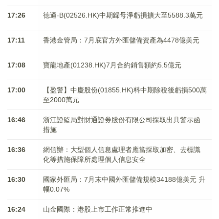
17:26
德適-B(02526.HK)中期歸母淨虧損擴大至5588.3萬元
17:11
香港金管局：7月底官方外匯儲備資產為4478億美元
17:08
寶龍地產(01238.HK)7月合約銷售額約5.5億元
17:00
【盈警】中慶股份(01855.HK)料中期除稅後虧損500萬
至2000萬元
16:46
浙江證監局對財通證券股份有限公司採取出具警示函
措施
16:36
網信辦：大型個人信息處理者應當採取加密、去標識
化等措施保障所處理個人信息安全
16:30
國家外匯局：7月末中國外匯儲備規模34188億美元 升
幅0.07%
16:24
山金國際：港股上市工作正常推進中