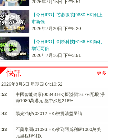
2026年7月15日 下午5:51
【今日IPO】芯碁微装[9630.HK]创上
市新低
2026年7月20日 下午5:20
【今日IPO】剑桥科技[6166.HK]净利
增近两倍
2026年7月16日 下午3:51
快訊
更多
2026年8月6日 星期四 04:10:53
1:52
中國智能健康(00348.HK)擬溢價16.7%配股 淨
籌1080萬港元 ​​​​​​​盤中漲超216%
1:42
陽光油砂(02012.HK)被提清盤呈請
1:33
石藥集團(01093.HK)收到阿斯利康1000萬美
元里程碑付款