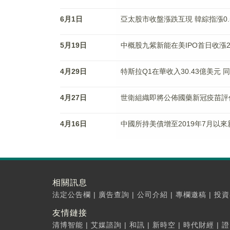
6月1日
亞太股市收盤漲跌互現 韓綜指漲0.
5月19日
中概股九紫新能在美IPO首日收漲2
4月29日
特斯拉Q1在華收入30.43億美元 同
4月27日
世衛組織即將公佈國藥新冠疫苗評
4月16日
中國所持美債增至2019年7月以來
相關訊息
法定公告欄
|
廣告查詢
|
公司介紹
|
專欄邀稿
|
投資
友情鏈接
清博智能
|
艾媒諮詢
|
和訊
|
新時空
|
時代財經
|
證