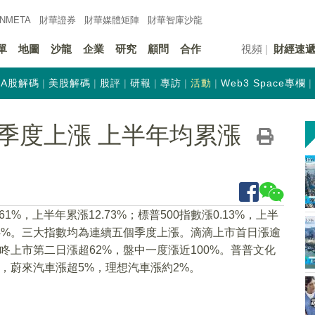
INMETA
財華證券
財華
媒體矩陣
財華
智庫沙龍
單
地圖
沙龍
企業
研究
顧問
合作
視頻
財經速
A股解碼
美股解碼
股評
研報
專訪
活動
Web3 Space專欄
季度上漲 上半年均累漲
%，上半年累漲12.73%；標普500指數漲0.13%，上半
2.54%。三大指數均為連續五個季度上漲。滴滴上市首日漲逾
叮咚上市第二日漲超62%，盤中一度漲近100%。普普文化
，蔚來汽車漲超5%，理想汽車漲約2%。