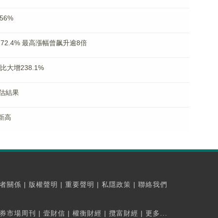
56%
72.4% 最高漲幅曾飙升逾8倍
比大增238.1%
估結果
新高
者關係
|
版權聲明
|
重要聲明
|
私隱政策
|
聯絡我們
券市場周刊
|
壹財信
|
權衡財經
|
攬富財經
|
更多...