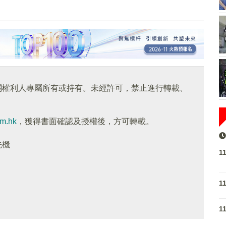
關權利人專屬所有或持有。未經許可，禁止進行轉載、
om.hk
，獲得書面確認及授權後，方可轉載。
先機
1
1
1