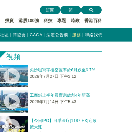
訂閱
简
遞
投資
港股100強
科技
專題
時政
香港百科
社區
商協會
CAGA
法定公告欄
服務
聯絡我們
視頻
尖沙咀寫字樓空置率於6月跌至6.7%
2026年7月27日 下午3:12
工商舖上半年買賣宗數創4年新高
2026年7月14日 下午5:43
【今日IPO】可孚医疗[1187.HK]迎政
策大涨