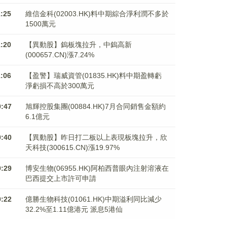
1:25
維信金科(02003.HK)料中期綜合淨利潤不多於
1500萬元
1:20
【異動股】鎢板塊拉升，中鎢高新
(000657.CN)漲7.24%
1:06
【盈警】瑞威資管(01835.HK)料中期盈轉虧
淨虧損不高於300萬元
0:47
旭輝控股集團(00884.HK)7月合同銷售金額約
6.1億元
0:40
【異動股】昨日打二板以上表現板塊拉升，欣
天科技(300615.CN)漲19.97%
0:29
博安生物(06955.HK)阿柏西普眼內注射溶液在
巴西提交上市許可申請
0:22
億勝生物科技(01061.HK)中期溢利同比減少
32.2%至1.11億港元 派息5港仙