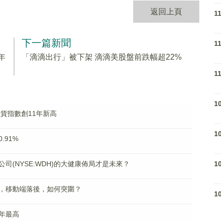
返回上頁
1
下一篇新聞
1
年
「滴滴出行」被下架 滴滴美股盤前跌幅超22%
1
1
貨指數創11年新高
1
.91%
1
(NYSE:WDH)的大健康佈局才是未來？
，移動端落後，如何突圍？
1
年最高