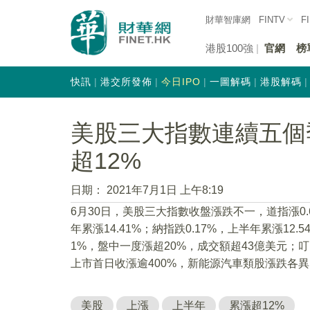
財華智庫網
FINTV
F
港股100強
官網
榜
快訊
港交所發佈
今日IPO
一圖解碼
港股解碼
美股三大指數連續五個
超12%
日期：
2021年7月1日 上午8:19
6月30日，美股三大指數收盤漲跌不一，道指漲0.61
年累漲14.41%；納指跌0.17%，上半年累漲1
1%，盤中一度漲超20%，成交額超43億美元；
上市首日收漲逾400%，新能源汽車類股漲跌各異
美股
上漲
上半年
累漲超12%