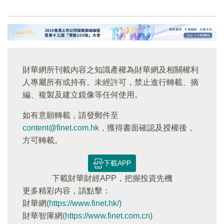
財華網所刊載內容之知識產權為財華網及相關權利
人專屬所有或持有。未經許可，禁止進行轉載、摘
編、複製及建立鏡像等任何使用。
如有意願轉載，請發郵件至
content@finet.com.hk
，獲得書面確認及授權後，
方可轉載。
下載APP
下載財華財經APP，把握投資先機
更多精彩内容，請點擊：
財華網
(https://www.finet.hk/)
財華智庫網
(https://www.finet.com.cn)