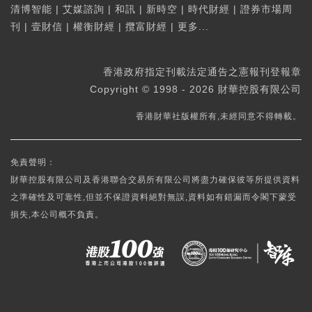
清博智能
|
艾媒諮詢
|
和訊
|
新時空
|
時代財經
|
證券市場周
刊
|
壹財信
|
權衡財經
|
攬富財經
|
更多...
香港政府指定刊載法定通告之憲報刊登報章
Copyright © 1998 - 2026 財華控股有限公司
香港財華社版權所有,未經同意不得轉載。
免責聲明：
財華控股有限公司及香港聯合交易所有限公司將盡力確保彼等所提供資料
之準確性及可靠性,但並不保證資料絕對無誤,資料如有錯漏而令閣下蒙受
損失,本公司概不負責。