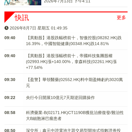
2026年7月13日 下午4:11
快訊
更多
2026年8月7日 星期五 01:49:36
09:40
【異動股】港股跌幅榜前十，智傲控股(08282.HK)跌
16.39%，中國智能健康(00348.HK)跌14.81%
09:40
【異動股】港股漲幅榜前十，帝國科技集團股權
(02993.HK)漲+140.00%，拿森科技(02261.HK)漲
+77.54%
09:30
【盈警】華領醫藥(02552.HK)料中期盈轉虧約3020萬
元
09:22
央行今日開展10億元7天期逆回購操作
08:58
科濟藥業-B(02171.HK)CT1190B獲批治療復發/難治性
大B細胞淋巴瘤患者
08:50
深交所：鑫元中證電池主題交易型開放式指數證券投