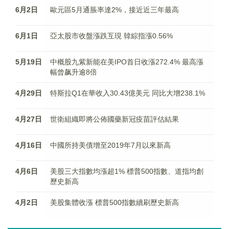
6月2日
歐元區5月通脹率達2%，接近近三年最高
6月1日
亞太股市收盤漲跌互現 韓綜指漲0.56%
5月19日
中概股九紫新能在美IPO首日收漲272.4% 最高漲
幅曾飙升逾8倍
4月29日
特斯拉Q1在華收入30.43億美元 同比大增238.1%
4月27日
世衛組織即將公佈國藥新冠疫苗評估結果
4月16日
中國所持美債增至2019年7月以來新高
4月6日
美股三大指數均漲超1% 標普500指數、道指均創
歷史新高
4月2日
美股集體收漲 標普500指數續刷歷史新高