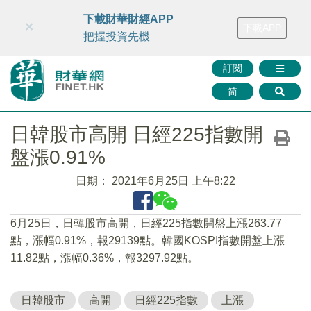
財華智庫網
FINTV
FINMETA
財華證券
媒體矩陣
下載財華財經APP
×
下載APP
智庫沙龍
聯絡我們
把握投資先機
訂閱
简
日韓股市高開 日經225指數開
盤漲0.91%
日期：
2021年6月25日 上午8:22
6月25日，日韓股市高開，日經225指數開盤上漲263.77
點，漲幅0.91%，報29139點。韓國KOSPI指數開盤上漲
11.82點，漲幅0.36%，報3297.92點。
日韓股市
高開
日經225指數
上漲