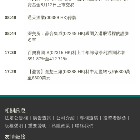
資基金8月12日上市交易
08:48
通天酒業(00389.HK)停牌
08:44
深交所：晶合集成(02249.HK)獲調入港股通標的證券
名單
17:36
百奧賽圖-B(02315.HK)料上半年歸母淨利潤同比增
391.87%至412.71%
17:28
【盈警】創想三維(03388.HK)料中期盈转亏約5300萬
至6300萬元
相關訊息
法定公告欄
|
廣告查詢
|
公司介紹
|
專欄邀稿
|
投資者關係
|
版權聲明
|
重要聲明
|
私隱政策
|
聯絡我們
友情鏈接