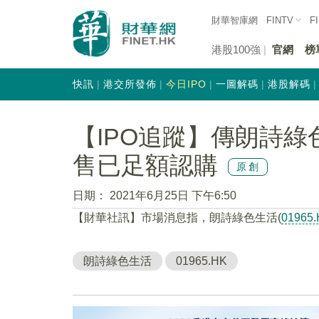
財華智庫網
FINTV
F
港股100強
官網
榜
快訊
港交所發佈
今日IPO
一圖解碼
港股解碼
【IPO追蹤】傳朗詩綠色生
售已足額認購
原創
日期：
2021年6月25日 下午6:50
【財華社訊】市場消息指，朗詩綠色生活(
01965
朗詩綠色生活
01965.HK