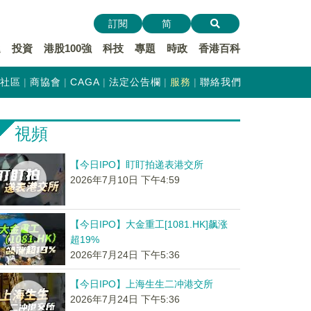
訂閱
简
遞
投資
港股100強
科技
專題
時政
香港百科
社區
商協會
CAGA
法定公告欄
服務
聯絡我們
視頻
【今日IPO】盯盯拍递表港交所
2026年7月10日 下午4:59
【今日IPO】大金重工[1081.HK]飙涨
超19%
2026年7月24日 下午5:36
【今日IPO】上海生生二冲港交所
2026年7月24日 下午5:36