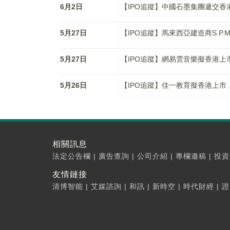
6月2日
【IPO追蹤】中國石墨集團遞交香
5月27日
【IPO追蹤】馬來西亞建造商S.P.
5月27日
【IPO追蹤】網易雲音樂擬香港上
5月26日
【IPO追蹤】佳一教育擬香港上市
相關訊息
法定公告欄
|
廣告查詢
|
公司介紹
|
專欄邀稿
|
投資
友情鏈接
清博智能
|
艾媒諮詢
|
和訊
|
新時空
|
時代財經
|
證