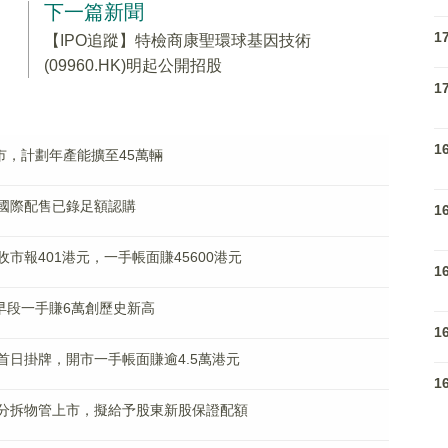
下一篇新聞
1
【IPO追蹤】特檢商康聖環球基因技術
(09960.HK)明起公開招股
1
1
市，計劃年產能擴至45萬輛
HK)國際配售已錄足額認購
1
K)收市報401港元，一手帳面賺45600港元
1
早段一手賺6萬創歷史新高
1
HK)首日掛牌，開市一手帳面賺逾4.5萬港元
1
HK)分拆物管上市，擬給予股東新股保證配額