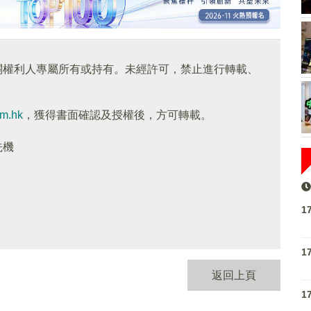
關權利人專屬所有或持有。未經許可，禁止進行轉載、
om.hk
，獲得書面確認及授權後，方可轉載。
先機
1
1
返回上頁
1