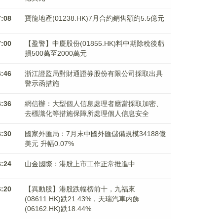
7:08
寶龍地產(01238.HK)7月合約銷售額約5.5億元
7:00
【盈警】中慶股份(01855.HK)料中期除稅後虧
損500萬至2000萬元
6:46
浙江證監局對財通證券股份有限公司採取出具
警示函措施
6:36
網信辦：大型個人信息處理者應當採取加密、
去標識化等措施保障所處理個人信息安全
6:30
國家外匯局：7月末中國外匯儲備規模34188億
美元 升幅0.07%
6:24
山金國際：港股上市工作正常推進中
6:20
【異動股】港股跌幅榜前十，九福來
(08611.HK)跌21.43%，天瑞汽車内飾
(06162.HK)跌18.44%