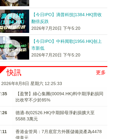
【今日IPO】滴普科技[1384.HK]营收
翻倍反跌
2026年7月20日 下午5:20
【今日IPO】中科闻歌[1956.HK]创上
市新低
2026年7月20日 下午5:20
快訊
更多
2026年8月8日 星期六 12:25:34
7:35
【盈警】綠心集團(00094.HK)料中期淨虧損同
比收窄不少於85%
7:26
德適-B(02526.HK)中期歸母淨虧損擴大至
5588.3萬元
7:11
香港金管局：7月底官方外匯儲備資產為4478
億美元