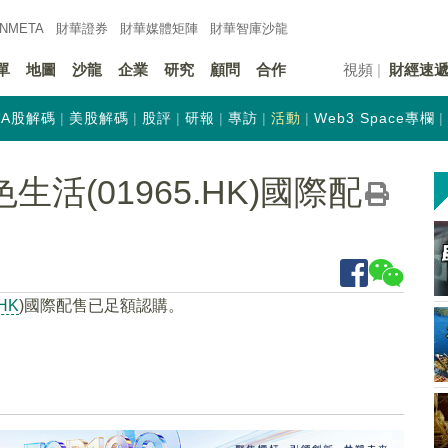
INMETA
財華證券
財華
媒體矩陣
財華
智庫沙龍
單
地圖
沙龍
企業
研究
顧問
合作
視頻
財經速
A股解碼
美股解碼
股評
研報
專訪
活動
Web3 Space專欄
活(01965.HK)國際配
.HK
)國際配售已足額認購。