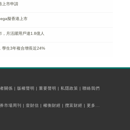
港上市申請
Mega擬香港上市
市，月活躍用戶達1.8億人
，學生3年複合增長近24%
者關係
|
版權聲明
|
重要聲明
|
私隱政策
|
聯絡我們
券市場周刊
|
壹財信
|
權衡財經
|
攬富財經
|
更多...