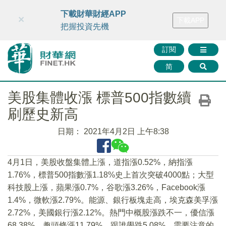
財華智庫網
FINTV
FINMETA
財華證券
媒體矩陣
下載財華財經APP
×
下載APP
智庫沙龍
聯絡我們
把握投資先機
訂閱
简
美股集體收漲 標普500指數續
刷歷史新高
日期：
2021年4月2日 上午8:38
4月1日，美股收盤集體上漲，道指漲0.52%，納指漲
1.76%，標普500指數漲1.18%史上首次突破4000點；大型
科技股上漲，蘋果漲0.7%，谷歌漲3.26%，Facebook漲
1.4%，微軟漲2.79%。能源、銀行板塊走高，埃克森美孚漲
2.72%，美國銀行漲2.12%。熱門中概股漲跌不一，優信漲
68.38%，趣頭條漲11.79%，跟誰學跌5.08%。需要注意的