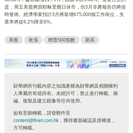
是，周五美股將因耶稣受難日休市，但3月非農報告仍將按
時發佈。經濟學家預計3月將新增675,000個工作崗位，失
業率將從6.2%降至6%。
美股
收漲
標普500指數
新高
財華網所刊載內容之知識產權為財華網及相關權利
人專屬所有或持有。未經許可，禁止進行轉載、摘
編、複製及建立鏡像等任何使用。
如有意願轉載，請發郵件至
content@finet.com.hk
，獲得書面確認及授權後，
方可轉載。