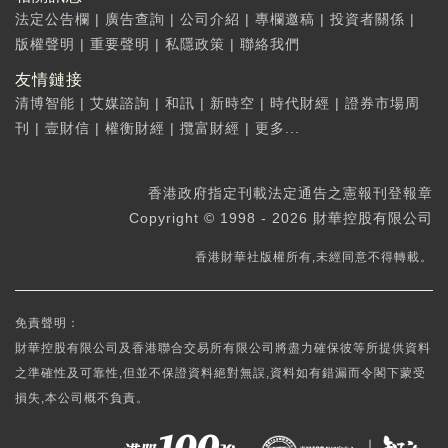
法定公告欄
|
廣告查詢
|
公司介紹
|
專欄邀稿
|
投資者關係
|
版權聲明
|
重要聲明
|
私隱政策
|
聯絡我們
友情鏈接
清博智能
|
艾媒諮詢
|
和訊
|
新時空
|
時代財經
|
證券市場周
刊
|
壹財信
|
權衡財經
|
攬富財經
|
更多...
香港政府指定刊載法定通告之憲報刊登報章
Copyright © 1998 - 2026 財華控股有限公司
香港財華社版權所有,未經同意不得轉載。
免責聲明：
財華控股有限公司及香港聯合交易所有限公司將盡力確保彼等所提供資料
之準確性及可靠性,但並不保證資料絕對無誤,資料如有錯漏而令閣下蒙受
損失,本公司概不負責。