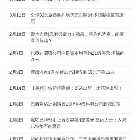
3月11日
全球32%旅遊目的地仍完全關閉 多國擬推疫苗護
照
2月10日
資本力量|忍耐與蓄力！蘋果、華為也造車，能否
直道超越？
2月7日
比亞迪關聯公司注冊資本增至約21億美元 增幅約
70%
2月3日
理想汽車1月交付5379輛汽車 環比下降12%
1月14日
【趣點】特斯拉降價！蔚來出新，比亞迪出彩！
1月8日
巴西宣佈計劃購買1億劑中國科興公司新冠疫苗
1月8日
瘋狂比特幣史上首次突破4萬美元 業内人士：入局
比特幣不能盲目
1月7日
紐約州提議大麻合法化，工業大麻概念股再迎風口