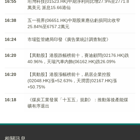
16:55
珩灣科技(01523.HK)中期淨利同比增27.9%至2771.8
萬美元 派息15.66港仙
16:38
五一視界(06651.HK)中期股東應佔虧損同比收窄
25.84%至6757.2萬元
16:24
市場監管總局印發《廣告業統計調查制度》
16:20
【異動股】港股跌幅榜前十，賽迪顧問(02176.HK)跌
40.96%，天瑞汽車内飾(06162.HK)跌26.09%
16:20
【異動股】港股漲幅榜前十，易居企業控股
(02048.HK)漲+52.63%，天潤雲(02167.HK)漲
+50.75%
16:18
《煤炭工業發展「十五五」規劃》：推動落後產能煤
礦有序退出
相關訊息