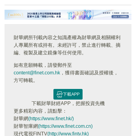
財華網所刊載內容之知識產權為財華網及相關權利
人專屬所有或持有。未經許可，禁止進行轉載、摘
編、複製及建立鏡像等任何使用。
如有意願轉載，請發郵件至
content@finet.com.hk
，獲得書面確認及授權後，
方可轉載。
下載APP
下載財華財經APP，把握投資先機
更多精彩内容，請點擊：
財華網
(https://www.finet.hk/)
財華智庫網
(https://www.finet.com.cn)
現代電視FINTV
(http://www.fintv.hk)