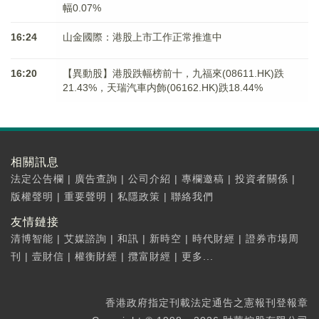
幅0.07%
16:24
山金國際：港股上市工作正常推進中
16:20
【異動股】港股跌幅榜前十，九福來(08611.HK)跌
21.43%，天瑞汽車内飾(06162.HK)跌18.44%
相關訊息
法定公告欄
|
廣告查詢
|
公司介紹
|
專欄邀稿
|
投資者關係
|
版權聲明
|
重要聲明
|
私隱政策
|
聯絡我們
友情鏈接
清博智能
|
艾媒諮詢
|
和訊
|
新時空
|
時代財經
|
證券市場周
刊
|
壹財信
|
權衡財經
|
攬富財經
|
更多...
香港政府指定刊載法定通告之憲報刊登報章