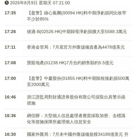
2026年8月9日 星期天 07:21:00
17:35
【盈警】綠心集團(00094.HK)料中期淨虧損同比收窄
不少於85%
17:26
德適-B(02526.HK)中期歸母淨虧損擴大至5588.3萬元
17:11
香港金管局：7月底官方外匯儲備資產為4478億美元
17:08
寶龍地產(01238.HK)7月合約銷售額約5.5億元
17:00
【盈警】中慶股份(01855.HK)料中期除稅後虧損500萬
至2000萬元
16:46
浙江證監局對財通證券股份有限公司採取出具警示函
措施
16:36
網信辦：大型個人信息處理者應當採取加密、去標識
化等措施保障所處理個人信息安全
16:30
國家外匯局：7月末中國外匯儲備規模34188億美元 升