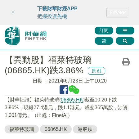
財華智庫網
FINTV
FINMETA
財華證券
媒體矩陣
下載財華財經APP
×
下載APP
智庫沙龍
聯絡我們
把握投資先機
訂閱
简
【異動股】福萊特玻璃
(06865.HK)跌3.86%
原創
日期：
2021年6月23日 上午10:20
【財華社訊】福萊特玻璃(
06865.HK
)截至10:20下跌
3.86%，現報27.4港元，跌1.1港元。成交365萬股，涉資
1.001億元。（出處：FinetAI）
福萊特玻璃
06865.HK
港股跌