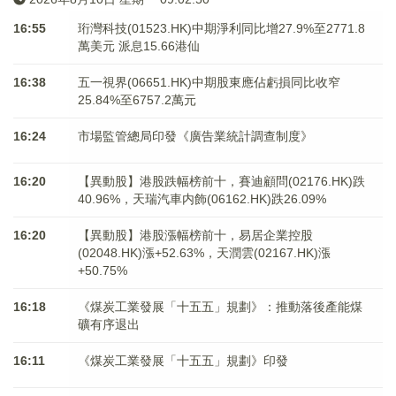
16:55
珩灣科技(01523.HK)中期淨利同比增27.9%至2771.8
萬美元 派息15.66港仙
16:38
五一視界(06651.HK)中期股東應佔虧損同比收窄
25.84%至6757.2萬元
16:24
市場監管總局印發《廣告業統計調查制度》
16:20
【異動股】港股跌幅榜前十，賽迪顧問(02176.HK)跌
40.96%，天瑞汽車内飾(06162.HK)跌26.09%
16:20
【異動股】港股漲幅榜前十，易居企業控股
(02048.HK)漲+52.63%，天潤雲(02167.HK)漲
+50.75%
16:18
《煤炭工業發展「十五五」規劃》：推動落後產能煤
礦有序退出
16:11
《煤炭工業發展「十五五」規劃》印發