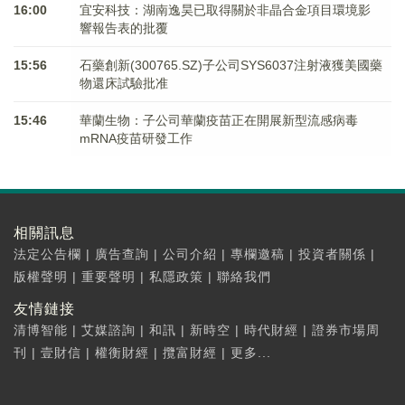
16:00
宜安科技：湖南逸昊已取得關於非晶合金項目環境影
響報告表的批覆
15:56
石藥創新(300765.SZ)子公司SYS6037注射液獲美國藥
物還床試驗批准
15:46
華蘭生物：子公司華蘭疫苗正在開展新型流感病毒
mRNA疫苗研發工作
相關訊息
法定公告欄
|
廣告查詢
|
公司介紹
|
專欄邀稿
|
投資者關係
|
版權聲明
|
重要聲明
|
私隱政策
|
聯絡我們
友情鏈接
清博智能
|
艾媒諮詢
|
和訊
|
新時空
|
時代財經
|
證券市場周
刊
|
壹財信
|
權衡財經
|
攬富財經
|
更多...