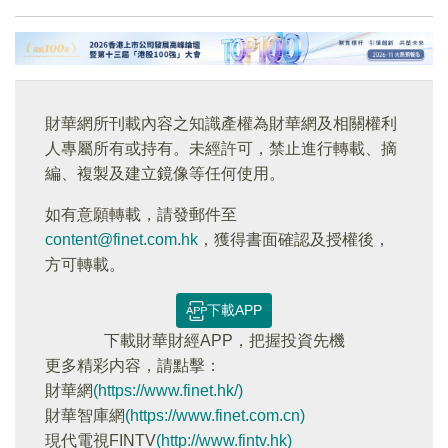
財華網所刊載內容之知識產權為財華網及相關權利
人專屬所有或持有。未經許可，禁止進行轉載、摘
編、複製及建立鏡像等任何使用。
如有意願轉載，請發郵件至
content@finet.com.hk
，獲得書面確認及授權後，
方可轉載。
下載APP
下載財華財經APP，把握投資先機
更多精彩内容，請點擊：
財華網
(https://www.finet.hk/)
財華智庫網
(https://www.finet.com.cn)
現代電視FINTV
(http://www.fintv.hk)