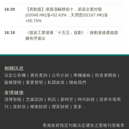
16:20
【異動股】港股漲幅榜前十，易居企業控股
(02048.HK)漲+52.63%，天潤雲(02167.HK)漲
+50.75%
16:18
《煤炭工業發展「十五五」規劃》：推動落後產能煤
礦有序退出
相關訊息
法定公告欄
|
廣告查詢
|
公司介紹
|
專欄邀稿
|
投資者關係
|
版權聲明
|
重要聲明
|
私隱政策
|
聯絡我們
友情鏈接
清博智能
|
艾媒諮詢
|
和訊
|
新時空
|
時代財經
|
證券市場周
刊
|
壹財信
|
權衡財經
|
攬富財經
|
更多...
香港政府指定刊載法定通告之憲報刊登報章