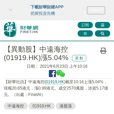
財華智庫網
FINTV
FINMETA
財華證券
媒體矩陣
下載財華財經APP
×
下載APP
智庫沙龍
聯絡我們
把握投資先機
訂閱
简
【異動股】中遠海控
(01919.HK)漲5.04%
原創
日期：
2021年6月23日 上午10:16
【財華社訊】中遠海控(
01919.HK
)截至10:16上漲5.04%，
現報20.65港元，漲0.99港元。成交2570萬股，涉資5.17億
元。（出處：FinetAI）
中遠海控
01919.HK
港股漲