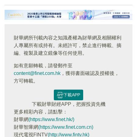
財華網所刊載內容之知識產權為財華網及相關權利
人專屬所有或持有。未經許可，禁止進行轉載、摘
編、複製及建立鏡像等任何使用。
如有意願轉載，請發郵件至
content@finet.com.hk
，獲得書面確認及授權後，
方可轉載。
下載APP
下載財華財經APP，把握投資先機
更多精彩内容，請點擊：
財華網
(https://www.finet.hk/)
財華智庫網
(https://www.finet.com.cn)
現代電視FINTV
(http://www.fintv.hk)