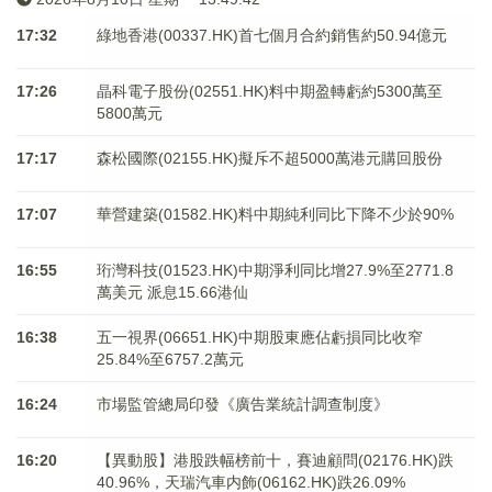
17:32
綠地香港(00337.HK)首七個月合約銷售約50.94億元
17:26
晶科電子股份(02551.HK)料中期盈轉虧約5300萬至
5800萬元
17:17
森松國際(02155.HK)擬斥不超5000萬港元購回股份
17:07
華營建築(01582.HK)料中期純利同比下降不少於90%
16:55
珩灣科技(01523.HK)中期淨利同比增27.9%至2771.8
萬美元 派息15.66港仙
16:38
五一視界(06651.HK)中期股東應佔虧損同比收窄
25.84%至6757.2萬元
16:24
市場監管總局印發《廣告業統計調查制度》
16:20
【異動股】港股跌幅榜前十，賽迪顧問(02176.HK)跌
40.96%，天瑞汽車内飾(06162.HK)跌26.09%