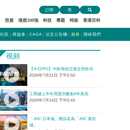
訂閱
简
遞
投資
港股100強
科技
專題
時政
香港百科
社區
商協會
CAGA
法定公告欄
服務
聯絡我們
視頻
【今日IPO】中际旭创过港交所聆讯
2026年7月21日 下午5:50
工商舖上半年買賣宗數創4年新高
2026年7月14日 下午5:43
「JHC 日本城」將該名為「JHC 真好
城」