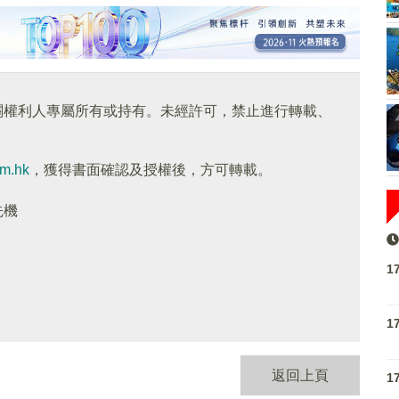
關權利人專屬所有或持有。未經許可，禁止進行轉載、
om.hk
，獲得書面確認及授權後，方可轉載。
先機
1
1
返回上頁
1