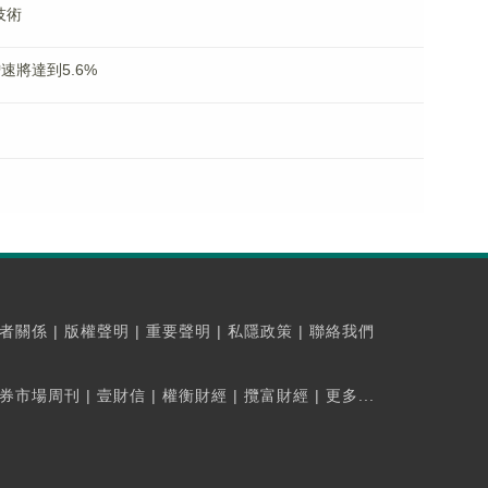
技術
速將達到5.6%
者關係
|
版權聲明
|
重要聲明
|
私隱政策
|
聯絡我們
券市場周刊
|
壹財信
|
權衡財經
|
攬富財經
|
更多...