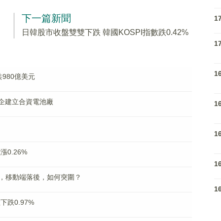
下一篇新聞
1
日韓股市收盤雙雙下跌 韓國KOSPI指數跌0.42%
1
1
980億美元
車企建立合資電池廠
1
1
0.26%
1
，移動端落後，如何突圍？
1
下跌0.97%