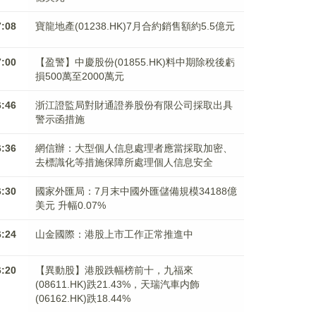
7:08
寶龍地產(01238.HK)7月合約銷售額約5.5億元
7:00
【盈警】中慶股份(01855.HK)料中期除稅後虧
損500萬至2000萬元
6:46
浙江證監局對財通證券股份有限公司採取出具
警示函措施
6:36
網信辦：大型個人信息處理者應當採取加密、
去標識化等措施保障所處理個人信息安全
6:30
國家外匯局：7月末中國外匯儲備規模34188億
美元 升幅0.07%
6:24
山金國際：港股上市工作正常推進中
6:20
【異動股】港股跌幅榜前十，九福來
(08611.HK)跌21.43%，天瑞汽車内飾
(06162.HK)跌18.44%