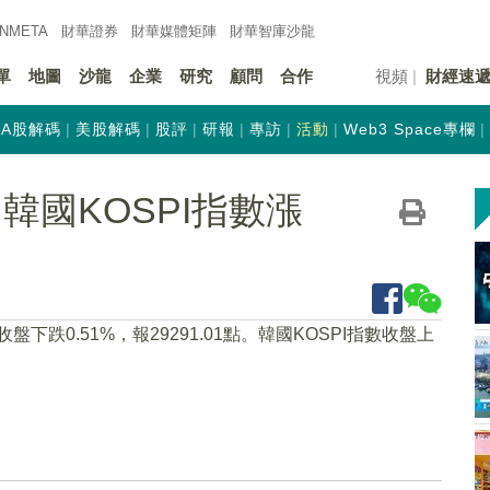
INMETA
財華證券
財華
媒體矩陣
財華
智庫沙龍
單
地圖
沙龍
企業
研究
顧問
合作
視頻
財經速
A股解碼
美股解碼
股評
研報
專訪
活動
Web3 Space專欄
韓國KOSPI指數漲
下跌0.51%，報29291.01點。韓國KOSPI指數收盤上