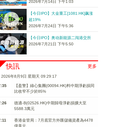
2026年7月14日 下午1:03
【今日IPO】大金重工[1081.HK]飙涨
超19%
2026年7月24日 下午5:36
【今日IPO】奥动新能源二闯港交所
2026年7月21日 下午5:50
快訊
更多
2026年8月9日 星期天 09:29:17
7:35
【盈警】綠心集團(00094.HK)料中期淨虧損同
比收窄不少於85%
7:26
德適-B(02526.HK)中期歸母淨虧損擴大至
5588.3萬元
7:11
香港金管局：7月底官方外匯儲備資產為4478
億美元