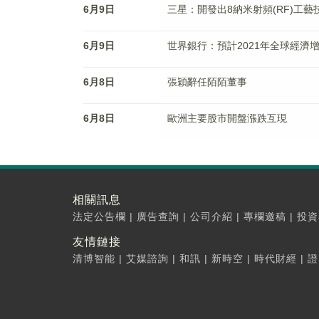
6月9日
三星：開發出8納米射頻(RF)工藝
6月9日
世界銀行：預計2021年全球經濟增
6月8日
張穎辭任陌陌董事
6月8日
歐洲主要股市開盤漲跌互現
相關訊息
法定公告欄
|
廣告查詢
|
公司介紹
|
專欄邀稿
|
投資
友情鏈接
清博智能
|
艾媒諮詢
|
和訊
|
新時空
|
時代財經
|
證