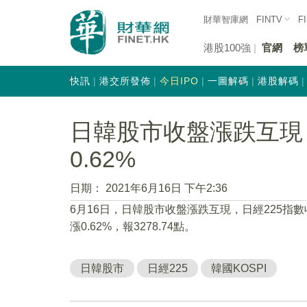
財華智庫網
FINTV
F
港股100強
官網
榜
快訊
港交所發佈
今日IPO
一圖解碼
港股解碼
日韓股市收盤漲跌互現 
0.62%
日期：
2021年6月16日 下午2:36
6月16日，日韓股市收盤漲跌互現，日經225指數收盤
漲0.62%，報3278.74點。
日韓股市
日經225
韓國KOSPI