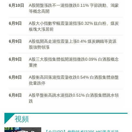
6月10日
A股開盤漲跌不一滬指微跌0.11% 字節跳動、鴻蒙
等概念高開
6月9日
A股大小指數窄幅震蕩滬指漲0.32% 鈦白粉、煤炭
板塊大漲居前
6月9日
A股低開高走滬指震蕩上漲0.4% 煤炭鋼鐵等資源
股強勢領漲
6月9日
A股三大股指集體低開滬指微跌0.09% 白酒股概念
重挫
6月8日
A股衝高回落滬指震蕩收跌0.54% 白酒股集體崩盤
批量跌停
6月8日
A股早盤衝高跳水滬指跌0.51% 白酒股集體跳水領
跌
視頻