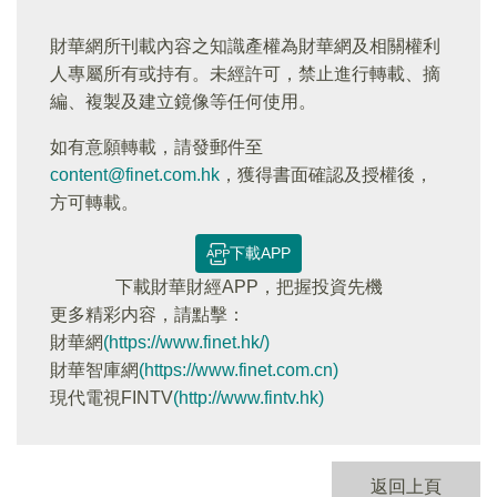
財華網所刊載內容之知識產權為財華網及相關權利
人專屬所有或持有。未經許可，禁止進行轉載、摘
編、複製及建立鏡像等任何使用。
如有意願轉載，請發郵件至
content@finet.com.hk
，獲得書面確認及授權後，
方可轉載。
下載APP
下載財華財經APP，把握投資先機
更多精彩内容，請點擊：
財華網
(https://www.finet.hk/)
財華智庫網
(https://www.finet.com.cn)
現代電視FINTV
(http://www.fintv.hk)
返回上頁