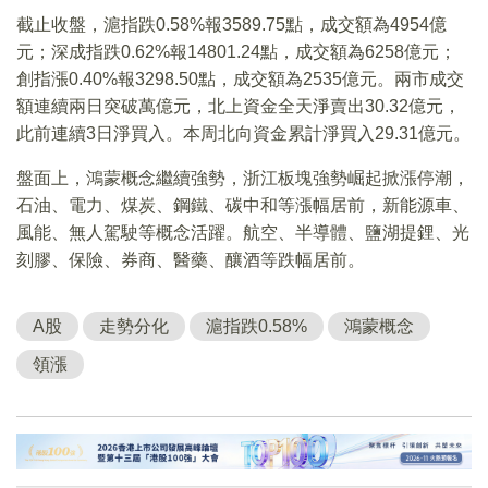
截止收盤，滬指跌0.58%報3589.75點，成交額為4954億
元；深成指跌0.62%報14801.24點，成交額為6258億元；
創指漲0.40%報3298.50點，成交額為2535億元。兩市成交
額連續兩日突破萬億元，北上資金全天淨賣出30.32億元，
此前連續3日淨買入。本周北向資金累計淨買入29.31億元。
盤面上，鴻蒙概念繼續強勢，浙江板塊強勢崛起掀漲停潮，
石油、電力、煤炭、鋼鐵、碳中和等漲幅居前，新能源車、
風能、無人駕駛等概念活躍。航空、半導體、鹽湖提鋰、光
刻膠、保險、券商、醫藥、釀酒等跌幅居前。
A股
走勢分化
滬指跌0.58%
鴻蒙概念
領漲