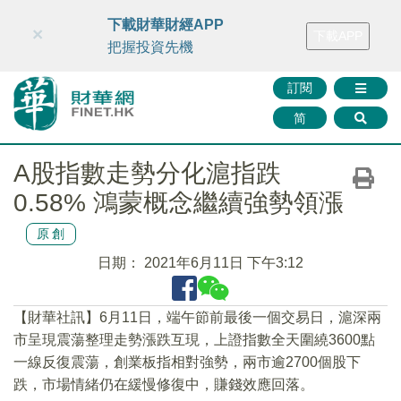
財華智庫網
FINTV
FINMETA
財華證券
媒體矩陣
下載財華財經APP
×
下載APP
智庫沙龍
聯絡我們
把握投資先機
訂閱
简
A股指數走勢分化滬指跌
0.58% 鴻蒙概念繼續強勢領漲
原創
日期：
2021年6月11日 下午3:12
【財華社訊】6月11日，端午節前最後一個交易日，滬深兩
市呈現震蕩整理走勢漲跌互現，上證指數全天圍繞3600點
一線反復震蕩，創業板指相對強勢，兩市逾2700個股下
跌，市場情緒仍在緩慢修復中，賺錢效應回落。