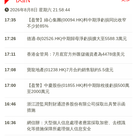
2026年8月8日 星期六 21:58:45
17:35
【盈警】綠心集團(00094.HK)料中期淨虧損同比收窄
不少於85%
17:26
德適-B(02526.HK)中期歸母淨虧損擴大至5588.3萬元
17:11
香港金管局：7月底官方外匯儲備資產為4478億美元
17:08
寶龍地產(01238.HK)7月合約銷售額約5.5億元
17:00
【盈警】中慶股份(01855.HK)料中期除稅後虧損500萬
至2000萬元
16:46
浙江證監局對財通證券股份有限公司採取出具警示函
措施
16:36
網信辦：大型個人信息處理者應當採取加密、去標識
化等措施保障所處理個人信息安全