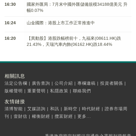
16:30
國家外匯局：7月末中國外匯儲備規模34188億美元 升
幅0.07%
16:24
山金國際：港股上市工作正常推進中
16:20
【異動股】港股跌幅榜前十，九福來(08611.HK)跌
21.43%，天瑞汽車内飾(06162.HK)跌18.44%
相關訊息
法定公告欄
|
廣告查詢
|
公司介紹
|
專欄邀稿
|
投資者關係
|
版權聲明
|
重要聲明
|
私隱政策
|
聯絡我們
友情鏈接
清博智能
|
艾媒諮詢
|
和訊
|
新時空
|
時代財經
|
證券市場周
刊
|
壹財信
|
權衡財經
|
攬富財經
|
更多...