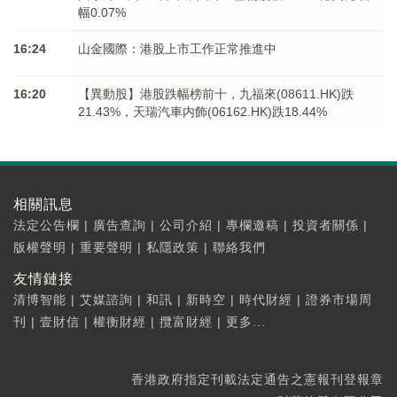
幅0.07%
16:24
山金國際：港股上市工作正常推進中
16:20
【異動股】港股跌幅榜前十，九福來(08611.HK)跌
21.43%，天瑞汽車内飾(06162.HK)跌18.44%
相關訊息
法定公告欄
|
廣告查詢
|
公司介紹
|
專欄邀稿
|
投資者關係
|
版權聲明
|
重要聲明
|
私隱政策
|
聯絡我們
友情鏈接
清博智能
|
艾媒諮詢
|
和訊
|
新時空
|
時代財經
|
證券市場周
刊
|
壹財信
|
權衡財經
|
攬富財經
|
更多...
香港政府指定刊載法定通告之憲報刊登報章