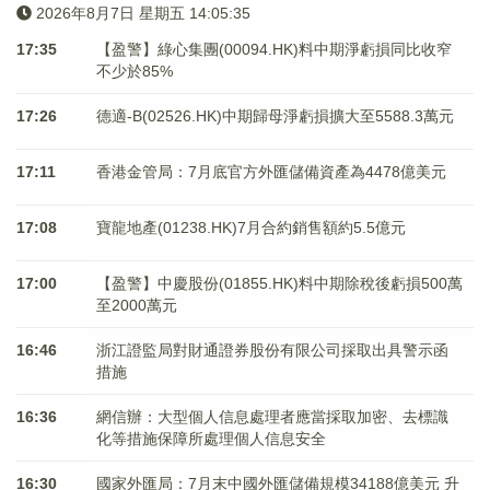
2026年8月7日 星期五 14:05:36
17:35
【盈警】綠心集團(00094.HK)料中期淨虧損同比收窄
不少於85%
17:26
德適-B(02526.HK)中期歸母淨虧損擴大至5588.3萬元
17:11
香港金管局：7月底官方外匯儲備資產為4478億美元
17:08
寶龍地產(01238.HK)7月合約銷售額約5.5億元
17:00
【盈警】中慶股份(01855.HK)料中期除稅後虧損500萬
至2000萬元
16:46
浙江證監局對財通證券股份有限公司採取出具警示函
措施
16:36
網信辦：大型個人信息處理者應當採取加密、去標識
化等措施保障所處理個人信息安全
16:30
國家外匯局：7月末中國外匯儲備規模34188億美元 升