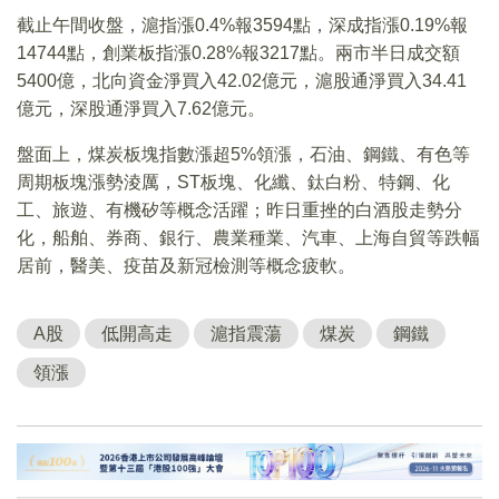
截止午間收盤，滬指漲0.4%報3594點，深成指漲0.19%報
14744點，創業板指漲0.28%報3217點。兩市半日成交額
5400億，北向資金淨買入42.02億元，滬股通淨買入34.41
億元，深股通淨買入7.62億元。
盤面上，煤炭板塊指數漲超5%領漲，石油、鋼鐵、有色等
周期板塊漲勢淩厲，ST板塊、化纖、鈦白粉、特鋼、化
工、旅遊、有機矽等概念活躍；昨日重挫的白酒股走勢分
化，船舶、券商、銀行、農業種業、汽車、上海自貿等跌幅
居前，醫美、疫苗及新冠檢測等概念疲軟。
A股
低開高走
滬指震蕩
煤炭
鋼鐵
領漲