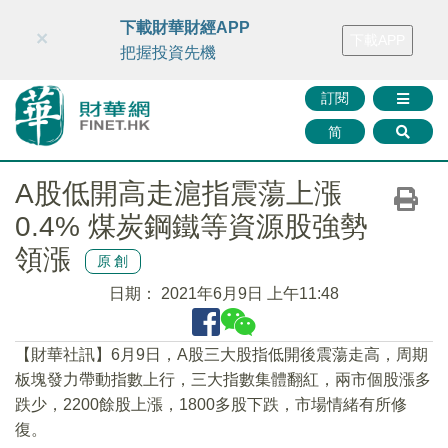
財華智庫網
FINTV
FINMETA
財華證券
媒體矩陣
下載財華財經APP
×
下載APP
智庫沙龍
聯絡我們
把握投資先機
訂閱
简
A股低開高走滬指震蕩上漲
0.4% 煤炭鋼鐵等資源股強勢
領漲
原創
日期：
2021年6月9日 上午11:48
【財華社訊】6月9日，A股三大股指低開後震蕩走高，周期
板塊發力帶動指數上行，三大指數集體翻紅，兩市個股漲多
跌少，2200餘股上漲，1800多股下跌，市場情緒有所修
復。