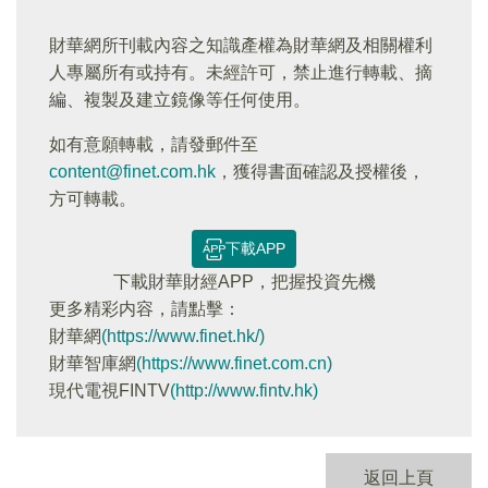
財華網所刊載內容之知識產權為財華網及相關權利
人專屬所有或持有。未經許可，禁止進行轉載、摘
編、複製及建立鏡像等任何使用。
如有意願轉載，請發郵件至
content@finet.com.hk
，獲得書面確認及授權後，
方可轉載。
下載APP
下載財華財經APP，把握投資先機
更多精彩内容，請點擊：
財華網
(https://www.finet.hk/)
財華智庫網
(https://www.finet.com.cn)
現代電視FINTV
(http://www.fintv.hk)
返回上頁