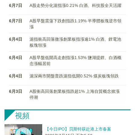
6月7日
A股走勢分化滬指漲0.21% 白酒、科技股全天活躍
6月7日
A股早盤震蕩下跌創指跌1.19% 半導體板塊逆市領
漲
6月4日
滬指衝高回落微漲創業板指漲逾1% 白酒、鋰電池
板塊領漲
6月4日
A股早盤低開高走創指漲1.53% 鹽湖提鋰、白酒概
念漲幅居前
6月4日
滬深兩市開盤普跌滬指低開0.52% 煤炭板塊領跌
6月3日
A股衝高回落創業板指跌超1% 上海自貿概念掀漲
停潮
視頻
【今日IPO】贝斯特获赴港上市备案