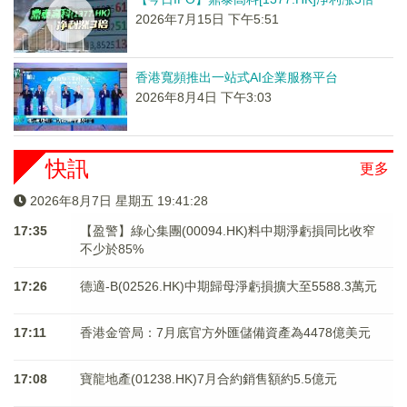
2026年7月15日 下午5:51
香港寬頻推出一站式AI企業服務平台
2026年8月4日 下午3:03
快訊
更多
2026年8月7日 星期五 19:41:28
17:35
【盈警】綠心集團(00094.HK)料中期淨虧損同比收窄
不少於85%
17:26
德適-B(02526.HK)中期歸母淨虧損擴大至5588.3萬元
17:11
香港金管局：7月底官方外匯儲備資產為4478億美元
17:08
寶龍地產(01238.HK)7月合約銷售額約5.5億元