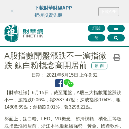
財華智庫網
FINTV
FINMETA
財華證券
媒體矩陣
下載財華財經APP
×
下載APP
智庫沙龍
聯絡我們
把握投資先機
訂閱
简
A股指數開盤漲跌不一滬指微
跌 鈦白粉概念高開居前
原創
日期：
2021年6月15日 上午9:32
【財華社訊】6月15日，截至開盤，A股三大指數開盤漲跌
不一，滬指跌0.06%，報3587.47點；深成指漲0.04%，報
14806.69點；創指跌0.01%，報3298.21點。
盤面上，鈦白粉、LED、VR概念、超清視頻、磷化工等板
塊指數漲幅居前，浙江本地股延續強勢，黃金、國產軟件、