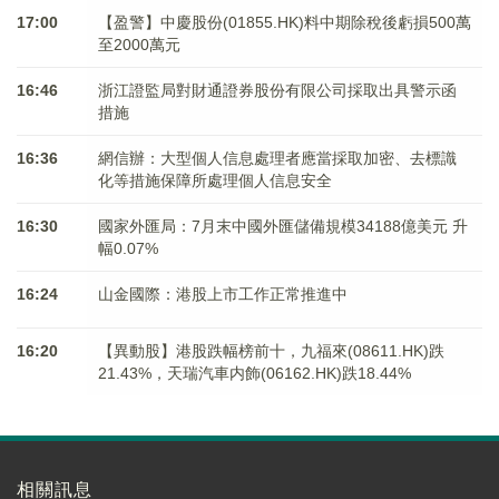
17:00
【盈警】中慶股份(01855.HK)料中期除稅後虧損500萬
至2000萬元
16:46
浙江證監局對財通證券股份有限公司採取出具警示函
措施
16:36
網信辦：大型個人信息處理者應當採取加密、去標識
化等措施保障所處理個人信息安全
16:30
國家外匯局：7月末中國外匯儲備規模34188億美元 升
幅0.07%
16:24
山金國際：港股上市工作正常推進中
16:20
【異動股】港股跌幅榜前十，九福來(08611.HK)跌
21.43%，天瑞汽車内飾(06162.HK)跌18.44%
相關訊息