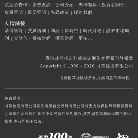
法定公告欄
|
廣告查詢
|
公司介紹
|
專欄邀稿
|
投資者關係
|
版權聲明
|
重要聲明
|
私隱政策
|
聯絡我們
友情鏈接
清博智能
|
艾媒諮詢
|
和訊
|
新時空
|
時代財經
|
證券市場周
刊
|
壹財信
|
權衡財經
|
攬富財經
|
更多...
香港政府指定刊載法定通告之憲報刊登報章
Copyright © 1998 - 2026 財華控股有限公司
香港財華社版權所有,未經同意不得轉載。
免責聲明：
財華控股有限公司及香港聯合交易所有限公司將盡力確保彼等所提供資料
之準確性及可靠性,但並不保證資料絕對無誤,資料如有錯漏而令閣下蒙受
損失,本公司概不負責。