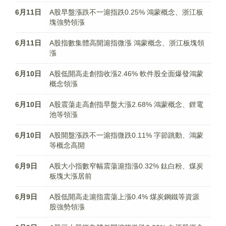
6月11日
A股早盤漲跌不一滬指跌0.25% 鴻蒙概念、浙江板
塊強勢領漲
6月11日
A股指數集體高開滬指微漲 鴻蒙概念、浙江板塊領
漲
6月10日
A股低開高走創指收漲2.46% 軟件股全面爆發鴻蒙
概念領漲
6月10日
A股震蕩走高創指早盤大漲2.68% 鴻蒙概念、鋰電
池等領漲
6月10日
A股開盤漲跌不一滬指微跌0.11% 字節跳動、鴻蒙
等概念高開
6月9日
A股大小指數窄幅震蕩滬指漲0.32% 鈦白粉、煤炭
板塊大漲居前
6月9日
A股低開高走滬指震蕩上漲0.4% 煤炭鋼鐵等資源
股強勢領漲