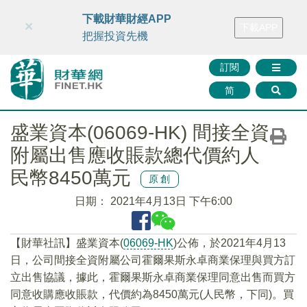
財華智庫網
FINTV
FINMETA
財華證券
媒體矩陣
下載財華財經APP
×
下載APP
智庫沙龍
聯絡我們
把握投資先機
訂閱
简
盛業資本(06069-HK) 間接全資
附屬出售應收賬款總代價約人
民幣8450萬元
原創
日期：
2021年4月13日 下午6:00
【財華社訊】盛業資本(
06069-HK
)公佈，於2021年4月13
日，公司間接全資附屬公司霍爾果斯永卓商業保理與買方訂
立出售協議，據此，霍爾果斯永卓商業保理同意出售而買方
同意收購應收賬款，代價約為8450萬元(人民幣，下同)。買