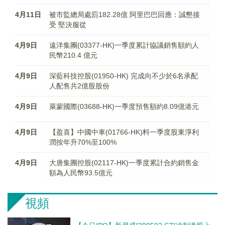
4月11日
被市監總局處罰182.28億 阿里巴巴回應：誠懇接
受 堅決服從
4月9日
遠洋集團(03377-HK)一季度累計協議銷售額約人
民幣210.4 億元
4月9日
深藍科技控股(01950-HK) 完成向不少於6名承配
人配售共2億股股份
4月9日
萊蒙國際(03688-HK)一季度預售額約8.09億港元
4月9日
【盈喜】中國中車(01766-HK)料一季度股東淨利
潤按年升70%至100%
4月9日
大唐集團控股(02117-HK)一季度累計合約銷售金
額為人民幣93.5億元
視頻