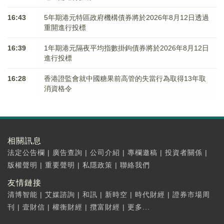
16:43
5年期港元特區政府機構債券將於2026年8月12日透過
重開進行投標
16:39
1年期港元隔夜平均指數掛鉤債券將於2026年8月12日
進行投標
16:28
香港證監會就中國糖果前高管的失當行為取得13年取
消資格令
相關訊息
法定公告欄
|
廣告查詢
|
公司介紹
|
專欄邀稿
|
投資者關係
|
版權聲明
|
重要聲明
|
私隱政策
|
聯絡我們
友情鏈接
清博智能
|
艾媒諮詢
|
和訊
|
新時空
|
時代財經
|
證券市場周
刊
|
壹財信
|
權衡財經
|
攬富財經
|
更多...