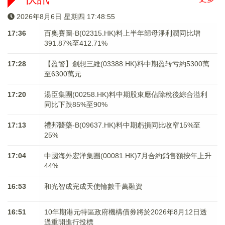
2026年8月6日 星期四 17:48:55
17:36
百奧賽圖-B(02315.HK)料上半年歸母淨利潤同比增
391.87%至412.71%
17:28
【盈警】創想三維(03388.HK)料中期盈转亏約5300萬
至6300萬元
17:20
湯臣集團(00258.HK)料中期股東應佔除稅後綜合溢利
同比下跌85%至90%
17:13
禮邦醫藥-B(09637.HK)料中期虧損同比收窄15%至
25%
17:04
中國海外宏洋集團(00081.HK)7月合約銷售額按年上升
44%
16:53
和光智成完成天使輪數千萬融資
16:51
10年期港元特區政府機構債券將於2026年8月12日透
過重開進行投標