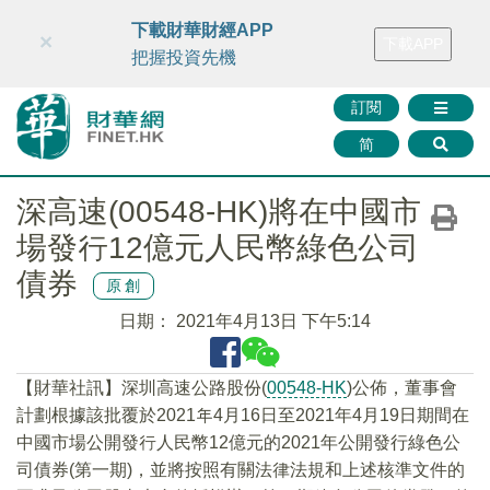
財華智庫網
FINTV
FINMETA
財華證券
媒體矩陣
下載財華財經APP
×
下載APP
智庫沙龍
聯絡我們
把握投資先機
訂閱
简
深高速(00548-HK)將在中國市
場發行12億元人民幣綠色公司
債券
原創
日期：
2021年4月13日 下午5:14
【財華社訊】深圳高速公路股份(
00548-HK
)公佈，董事會
計劃根據該批覆於2021年4月16日至2021年4月19日期間在
中國市場公開發行人民幣12億元的2021年公開發行綠色公
司債券(第一期)，並將按照有關法律法規和上述核準文件的