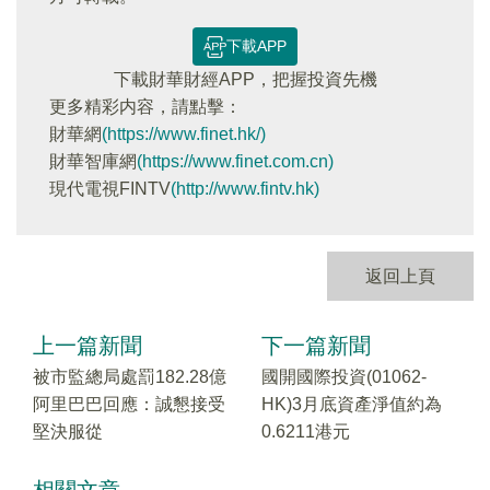
下載APP
下載財華財經APP，把握投資先機
更多精彩内容，請點擊：
財華網
(https://www.finet.hk/)
財華智庫網
(https://www.finet.com.cn)
現代電視FINTV
(http://www.fintv.hk)
返回上頁
上一篇新聞
下一篇新聞
被市監總局處罰182.28億
國開國際投資(01062-
阿里巴巴回應：誠懇接受
HK)3月底資產淨值約為
堅決服從
0.6211港元