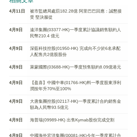
相關文章
4月11日
被市監總局處罰182.28億 阿里巴巴回應：誠懇接
受 堅決服從
4月9日
遠洋集團(03377-HK)一季度累計協議銷售額約人
民幣210.4 億元
4月9日
深藍科技控股(01950-HK) 完成向不少於6名承配
人配售共2億股股份
4月9日
萊蒙國際(03688-HK)一季度預售額約8.09億港元
4月9日
【盈喜】中國中車(01766-HK)料一季度股東淨利
潤按年升70%至100%
4月9日
大唐集團控股(02117-HK)一季度累計合約銷售金
額為人民幣93.5億元
4月9日
海普瑞(09989-HK) 出售Kymab股份完成交割
4月9日
中國海外宏洋集團(00081-HK)今年一季度累計合