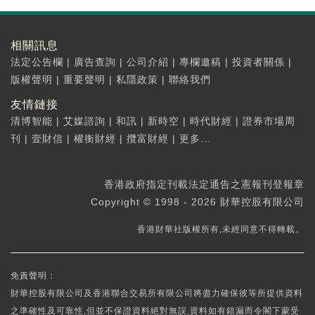
相關訊息
法定公告欄
|
廣告查詢
|
公司介紹
|
專欄邀稿
|
投資者關係
|
版權聲明
|
重要聲明
|
私隱政策
|
聯絡我們
友情鏈接
清博智能
|
艾媒諮詢
|
和訊
|
新時空
|
時代財經
|
證券市場周
刊
|
壹財信
|
權衡財經
|
攬富財經
|
更多...
香港政府指定刊載法定通告之憲報刊登報章
Copyright © 1998 - 2026 財華控股有限公司
香港財華社版權所有,未經同意不得轉載。
免責聲明：
財華控股有限公司及香港聯合交易所有限公司將盡力確保彼等所提供資料
之準確性及可靠性,但並不保證資料絕對無誤,資料如有錯漏而令閣下蒙受