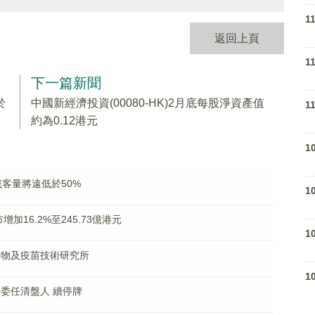
1
返回上頁
1
下一篇新聞
於
中國新經濟投資(00080-HK)2月底每股淨資產值
1
約為0.12港元
1
年可載客量將遠低於50%
1
市增加16.2%至245.73億港元
1
物藥物及疫苗技術研究所
1
頒令委任清盤人 續停牌