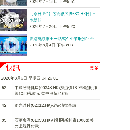
2026年7月15日 下午5:51
【今日IPO】芯碁微装[9630.HK]创上
市新低
2026年7月20日 下午5:20
香港寬頻推出一站式AI企業服務平台
2026年8月4日 下午3:03
快訊
更多
2026年8月6日 星期四 04:26:01
1:52
中國智能健康(00348.HK)擬溢價16.7%配股 淨
籌1080萬港元 ​​​​​​​盤中漲超216%
1:42
陽光油砂(02012.HK)被提清盤呈請
1:33
石藥集團(01093.HK)收到阿斯利康1000萬美
元里程碑付款