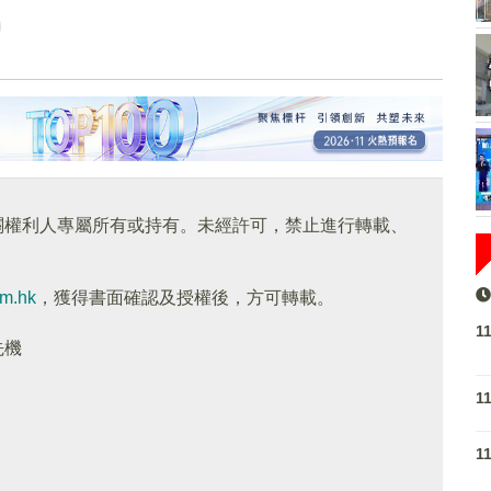
關權利人專屬所有或持有。未經許可，禁止進行轉載、
om.hk
，獲得書面確認及授權後，方可轉載。
1
先機
1
1