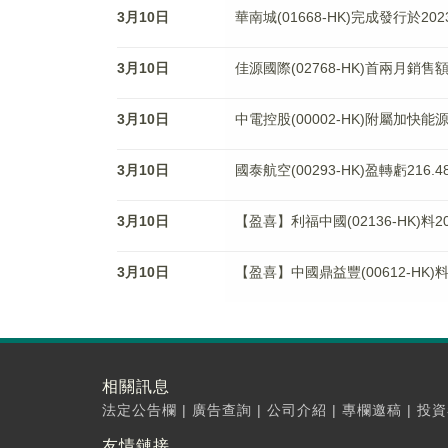
3月10日
華南城(01668-HK)完成發行於20
3月10日
佳源國際(02768-HK)首兩月銷售
3月10日
中電控股(00002-HK)附屬加快
3月10日
國泰航空(00293-HK)盈轉虧21
3月10日
【盈喜】利福中國(02136-HK)料
3月10日
【盈喜】中國鼎益豐(00612-HK)
相關訊息
法定公告欄
|
廣告查詢
|
公司介紹
|
專欄邀稿
|
投資
友情鏈接