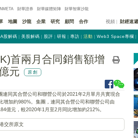
INMETA
財華證券
財華
媒體矩陣
財華
智庫沙龍
單
地圖
沙龍
企業
研究
顧問
合作
視頻
財經速
A股解碼
美股解碼
股評
研報
專訪
活動
Web3 Space專欄
-HK)首兩月合同銷售額增
4億元
原創
團連同其合營公司和聯營公司於2021年2月單月共實現合
月同比增加約980%。集團，連同其合營公司和聯營公司由
84億元，較2020年1月至2月同比增加約212%。
港交所原文