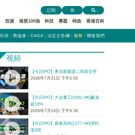
訂閱
简
遞
投資
港股100強
科技
專題
時政
香港百科
社區
商協會
CAGA
法定公告欄
服務
聯絡我們
視頻
【今日IPO】奥动新能源二闯港交所
2026年7月21日 下午5:50
【今日IPO】大金重工[1081.HK]飙涨
超19%
2026年7月24日 下午5:36
【今日IPO】鼎泰高科[1377.HK]净利
涨3倍