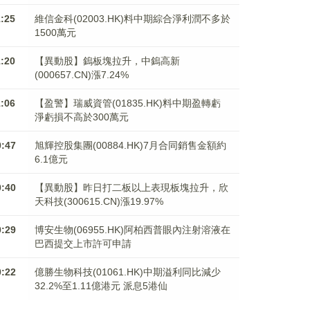
1:25
維信金科(02003.HK)料中期綜合淨利潤不多於
1500萬元
1:20
【異動股】鎢板塊拉升，中鎢高新
(000657.CN)漲7.24%
1:06
【盈警】瑞威資管(01835.HK)料中期盈轉虧
淨虧損不高於300萬元
0:47
旭輝控股集團(00884.HK)7月合同銷售金額約
6.1億元
0:40
【異動股】昨日打二板以上表現板塊拉升，欣
天科技(300615.CN)漲19.97%
0:29
博安生物(06955.HK)阿柏西普眼內注射溶液在
巴西提交上市許可申請
0:22
億勝生物科技(01061.HK)中期溢利同比減少
32.2%至1.11億港元 派息5港仙