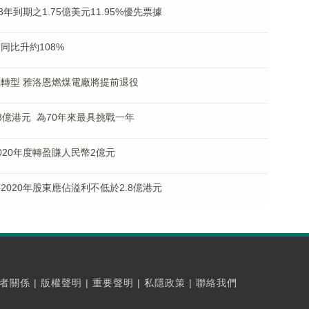
23年到期之1.75億美元11.95%優先票據
額同比升約108%
能源轉型 雅洛恩燃煤電廠將提前退役
6.48億港元 為70年來最具挑戰一年
2020年度轉盈賺人民幣2億元
料2020年股東應佔溢利不低於2.8億港元
者關係
|
版權聲明
|
重要聲明
|
私隱政策
|
聯絡我們