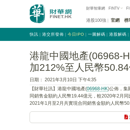
財華智庫網
FINTV
F
港股100強
官網
榜
快訊
港交所發佈
今日IPO
一圖解碼
港股解碼
港龍中國地產(06968
加212%至人民幣50.8
日期：
2021年3月10日 下午4:35
【財華社訊】港龍中國地產(
06968-HK
)公佈，集
同銷售金額約人民幣19.44億元，較2020年2
2021年1月至2月共實現合同銷售金額約人民幣50.