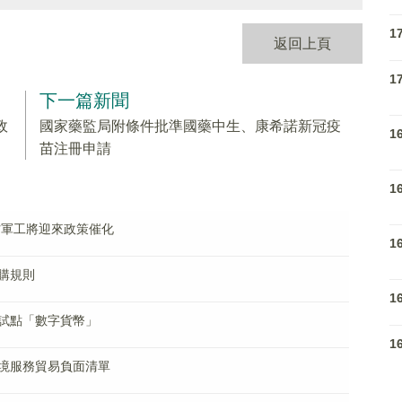
1
返回上頁
1
下一篇新聞
政
國家藥監局附條件批準國藥中生、康希諾新冠疫
1
苗注冊申請
1
防軍工將迎來政策催化
1
購規則
1
試點「數字貨幣」
1
境服務貿易負面清單