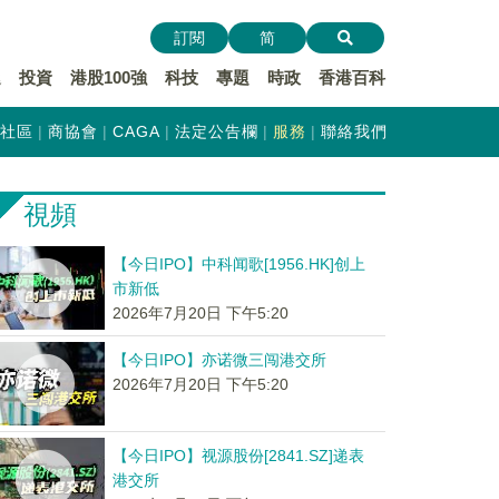
訂閱
简
遞
投資
港股100強
科技
專題
時政
香港百科
社區
商協會
CAGA
法定公告欄
服務
聯絡我們
視頻
【今日IPO】中科闻歌[1956.HK]创上
市新低
2026年7月20日 下午5:20
【今日IPO】亦诺微三闯港交所
2026年7月20日 下午5:20
【今日IPO】视源股份[2841.SZ]递表
港交所