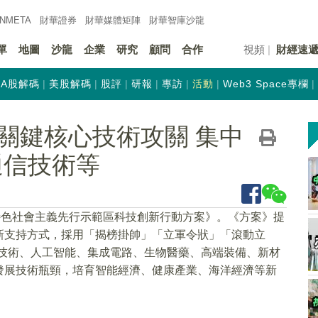
INMETA
財華證券
財華
媒體矩陣
財華
智庫沙龍
單
地圖
沙龍
企業
研究
顧問
合作
視頻
財經速
A股解碼
美股解碼
股評
研報
專訪
活動
Web3 Space專欄
關鍵核心技術攻關 集中
通信技術等
特色社會主義先行示範區科技創新行動方案》。《方案》提
新支持方式，採用「揭榜掛帥」「立軍令狀」「滾動立
信技術、人工智能、集成電路、生物醫藥、高端裝備、新材
發展技術瓶頸，培育智能經濟、健康產業、海洋經濟等新