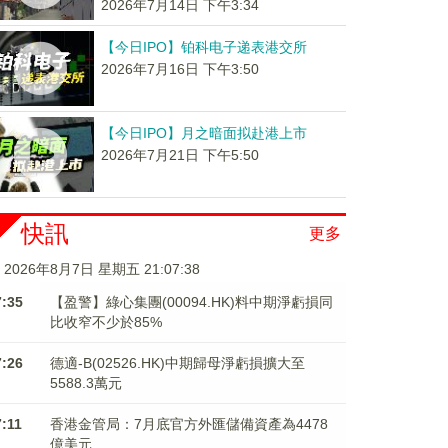
2026年7月14日 下午3:34
【今日IPO】铂科电子递表港交所
2026年7月16日 下午3:50
【今日IPO】月之暗面拟赴港上市
2026年7月21日 下午5:50
快訊
更多
2026年8月7日 星期五 21:07:39
7:35
【盈警】綠心集團(00094.HK)料中期淨虧損同
比收窄不少於85%
7:26
德適-B(02526.HK)中期歸母淨虧損擴大至
5588.3萬元
7:11
香港金管局：7月底官方外匯儲備資產為4478
億美元