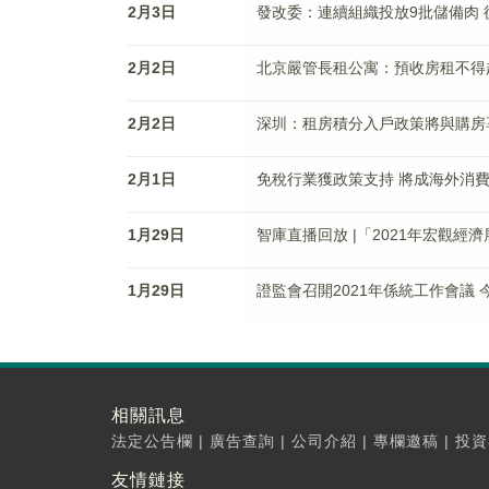
2月3日
發改委：連續組織投放9批儲備肉
2月2日
北京嚴管長租公寓：預收房租不得
2月2日
深圳：租房積分入戶政策將與購房
2月1日
免稅行業獲政策支持 將成海外消
1月29日
智庫直播回放 |「2021年宏觀
1月29日
證監會召開2021年係統工作會議
相關訊息
法定公告欄
|
廣告查詢
|
公司介紹
|
專欄邀稿
|
投資
友情鏈接