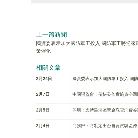
上一篇新聞
國資委表示加大國防軍工投入 國防軍工將迎來
策催化
相關文章
2月24日
國資委表示加大國防軍工投入 國
2月7日
中國證監會：儘快發佈實施責令回
2月5日
深圳：支持羅湖區黃金珠寶消費券
2月4日
商務部：將制定出台自貿試驗區跨