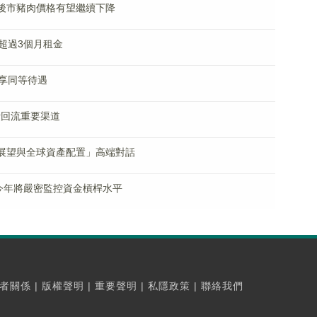
 後市豬肉價格有望繼續下降
超過3個月租金
享同等待遇
費回流重要渠道
經濟展望與全球資產配置」高端對話
 今年將嚴密監控資金槓桿水平
者關係
|
版權聲明
|
重要聲明
|
私隱政策
|
聯絡我們