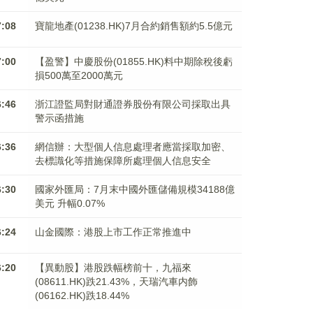
7:08
寶龍地產(01238.HK)7月合約銷售額約5.5億元
7:00
【盈警】中慶股份(01855.HK)料中期除稅後虧
損500萬至2000萬元
6:46
浙江證監局對財通證券股份有限公司採取出具
警示函措施
6:36
網信辦：大型個人信息處理者應當採取加密、
去標識化等措施保障所處理個人信息安全
6:30
國家外匯局：7月末中國外匯儲備規模34188億
美元 升幅0.07%
6:24
山金國際：港股上市工作正常推進中
6:20
【異動股】港股跌幅榜前十，九福來
(08611.HK)跌21.43%，天瑞汽車内飾
(06162.HK)跌18.44%