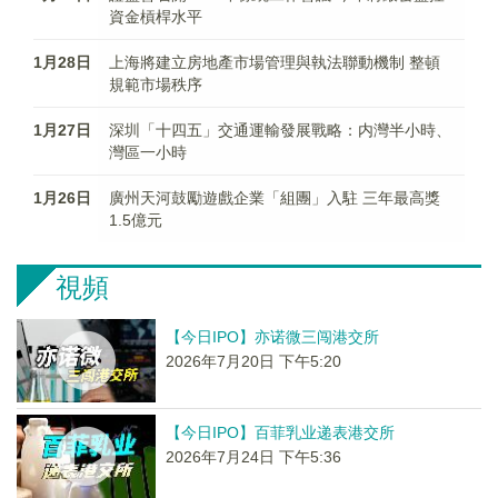
資金槓桿水平
1月28日
上海將建立房地產市場管理與執法聯動機制 整頓
規範市場秩序
1月27日
深圳「十四五」交通運輸發展戰略：内灣半小時、
灣區一小時
1月26日
廣州天河鼓勵遊戲企業「組團」入駐 三年最高獎
1.5億元
視頻
【今日IPO】亦诺微三闯港交所
2026年7月20日 下午5:20
【今日IPO】百菲乳业递表港交所
2026年7月24日 下午5:36