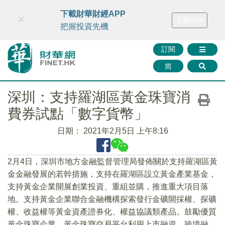
財華智庫網
FINTV
FINMETA
財華證券
媒體矩陣
下載財華財經APP
×
下載APP
智庫沙龍
聯絡我們
把握投資先機
訂閱
简
深圳：支持羅湖區黃金珠寶消
費券試點「數字貨幣」
日期：
2021年2月5日 上午8:16
2月4日，深圳市地方金融監督管理局發佈關於支持羅湖區黃
金金融發展的若幹措施，支持在羅湖區設立黃金產業基金，
支持黃金企業開展創業投資、重組並購，推進重大項目落
地。支持黃金企業聯合金融機構探索發行金礦開採權、探礦
權、收益權等黃金資產證券化、權益協議類產品。鼓勵優質
黃金珠寶企業、黃金珠寶交易平台利用上市融資、跨境融