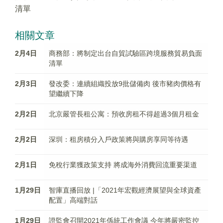
清單
相關文章
2月4日
商務部：將制定出台自貿試驗區跨境服務貿易負面
清單
2月3日
發改委：連續組織投放9批儲備肉 後市豬肉價格有
望繼續下降
2月2日
北京嚴管長租公寓：預收房租不得超過3個月租金
2月2日
深圳：租房積分入戶政策將與購房享同等待遇
2月1日
免稅行業獲政策支持 將成海外消費回流重要渠道
1月29日
智庫直播回放 |「2021年宏觀經濟展望與全球資產
配置」高端對話
1月29日
證監會召開2021年係統工作會議 今年將嚴密監控