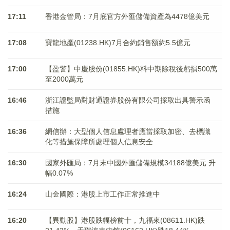
17:11
香港金管局：7月底官方外匯儲備資產為4478億美元
17:08
寶龍地產(01238.HK)7月合約銷售額約5.5億元
17:00
【盈警】中慶股份(01855.HK)料中期除稅後虧損500萬
至2000萬元
16:46
浙江證監局對財通證券股份有限公司採取出具警示函
措施
16:36
網信辦：大型個人信息處理者應當採取加密、去標識
化等措施保障所處理個人信息安全
16:30
國家外匯局：7月末中國外匯儲備規模34188億美元 升
幅0.07%
16:24
山金國際：港股上市工作正常推進中
16:20
【異動股】港股跌幅榜前十，九福來(08611.HK)跌