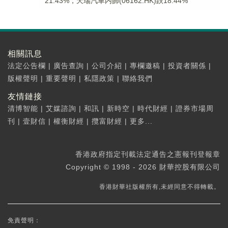
21.43%，天瑞汽車内飾(06162.HK)跌18.44%
相關訊息
法定公告欄
|
廣告查詢
|
公司介紹
|
專欄邀稿
|
投資者關係
|
版權聲明
|
重要聲明
|
私隱政策
|
聯絡我們
友情鏈接
清博智能
|
艾媒諮詢
|
和訊
|
新時空
|
時代財經
|
證券市場周
刊
|
壹財信
|
權衡財經
|
攬富財經
|
更多...
香港政府指定刊載法定通告之憲報刊登報章
Copyright © 1998 - 2026 財華控股有限公司
香港財華社版權所有,未經同意不得轉載。
免責聲明：