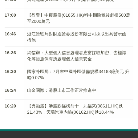
17:00
【盈警】中慶股份(01855.HK)料中期除稅後虧損500萬
至2000萬元
16:46
浙江證監局對財通證券股份有限公司採取出具警示函
措施
16:36
網信辦：大型個人信息處理者應當採取加密、去標識
化等措施保障所處理個人信息安全
16:30
國家外匯局：7月末中國外匯儲備規模34188億美元 升
幅0.07%
16:24
山金國際：港股上市工作正常推進中
16:20
【異動股】港股跌幅榜前十，九福來(08611.HK)跌
21.43%，天瑞汽車内飾(06162.HK)跌18.44%