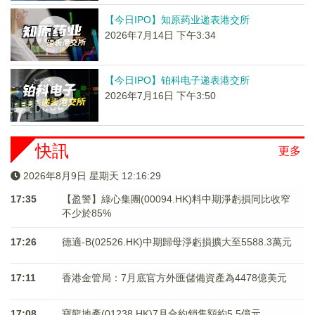
【今日IPO】知原药业递表港交所
2026年7月14日 下午3:34
【今日IPO】铂科电子递表港交所
2026年7月16日 下午3:50
快訊
更多
2026年8月9日 星期天 12:16:29
17:35
【盈警】綠心集團(00094.HK)料中期淨虧損同比收窄
不少於85%
17:26
德適-B(02526.HK)中期歸母淨虧損擴大至5588.3萬元
17:11
香港金管局：7月底官方外匯儲備資產為4478億美元
17:08
寶龍地產(01238.HK)7月合約銷售額約5.5億元