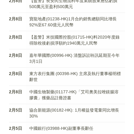
2月8日
【盈警】長安民生物流料年度業績股東應佔虧損
500萬元至盈利500萬元
2月8日
寶龍地產(01238-HK)1月合約銷售總額同比增長
92%至67.60億元人民幣
2月8日
【盈警】米技國際控股(01715-HK)料2020年度錄
得除稅後虧損淨額約1940萬元人民幣
2月8日
嘉年華國際(00996-HK) 清盤訴訟聆訊延期至今年
3月1日
2月8日
東方表行集團 (00398-HK) 主席及執行董事楊明標
辭世
2月8日
中國生物製藥(01177-HK)「艾司奧美拉唑鎂腸溶
膠囊」獲藥品註冊證書
2月5日
協合新能源(00182-HK): 1月權益發電量同比增長
30%
2月5日
中國銀行(03988-HK)副董事長辭任