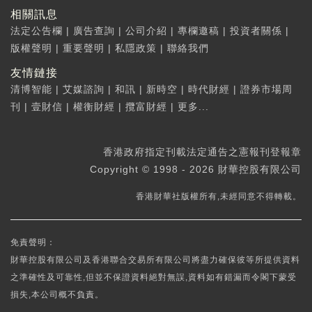
相關訊息
法定公告欄
|
廣告查詢
|
公司介紹
|
專欄邀稿
|
投資者關係
|
版權聲明
|
重要聲明
|
私隱政策
|
聯絡我們
友情鏈接
清博智能
|
艾媒諮詢
|
和訊
|
新時空
|
時代財經
|
證券市場周
刊
|
壹財信
|
權衡財經
|
攬富財經
|
更多...
香港政府指定刊載法定通告之憲報刊登報章
Copyright © 1998 - 2026 財華控股有限公司
香港財華社版權所有,未經同意不得轉載。
免責聲明：
財華控股有限公司及香港聯合交易所有限公司將盡力確保彼等所提供資料
之準確性及可靠性,但並不保證資料絕對無誤,資料如有錯漏而令閣下蒙受
損失,本公司概不負責。