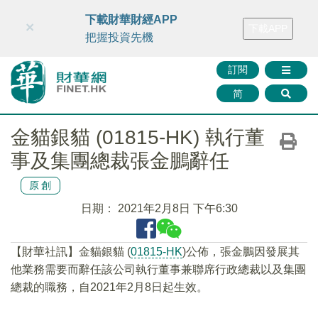
財華智庫網
FINTV
FINMETA
財華證券
媒體矩陣
下載財華財經APP
×
下載APP
智庫沙龍
聯絡我們
把握投資先機
訂閱
简
金貓銀貓 (01815-HK) 執行董
事及集團總裁張金鵬辭任
原創
日期：
2021年2月8日 下午6:30
【財華社訊】金貓銀貓 (
01815-HK
)公佈，張金鵬因發展其
他業務需要而辭任該公司執行董事兼聯席行政總裁以及集團
總裁的職務，自2021年2月8日起生效。