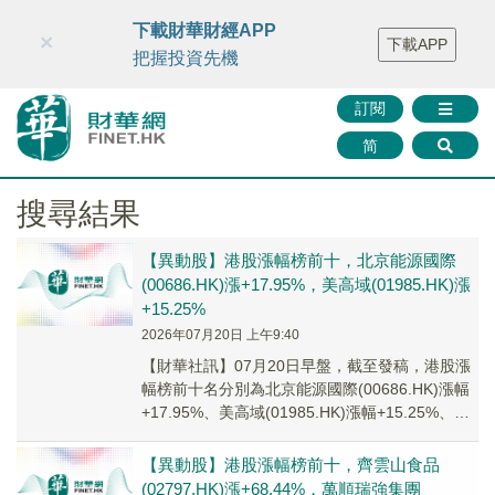
財華智庫網
FINTV
FINMETA
財華證券
媒體矩陣
下載財華財經APP
×
下載APP
智庫沙龍
聯絡我們
把握投資先機
訂閱
简
搜尋結果
【異動股】港股漲幅榜前十，北京能源國際
(00686.HK)漲+17.95%，美高域(01985.HK)漲
+15.25%
2026年07月20日 上午9:40
【財華社訊】07月20日早盤，截至發稿，港股漲
幅榜前十名分別為北京能源國際(00686.HK)漲幅
+17.95%、美高域(01985.HK)漲幅+15.25%、環
宇物流(亞洲)(...
【異動股】港股漲幅榜前十，齊雲山食品
(02797.HK)漲+68.44%，萬順瑞強集團