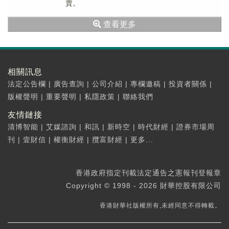
賣。
查看更多
相關訊息
法定公告欄
|
廣告查詢
|
公司介紹
|
專欄邀稿
|
投資者關係
|
版權聲明
|
重要聲明
|
私隱政策
|
聯絡我們
友情鏈接
清博智能
|
艾媒諮詢
|
和訊
|
新時空
|
時代財經
|
證券市場周
刊
|
壹財信
|
權衡財經
|
攬富財經
|
更多...
香港政府指定刊載法定通告之憲報刊登報章
Copyright © 1998 - 2026 財華控股有限公司
香港財華社版權所有,未經同意不得轉載。