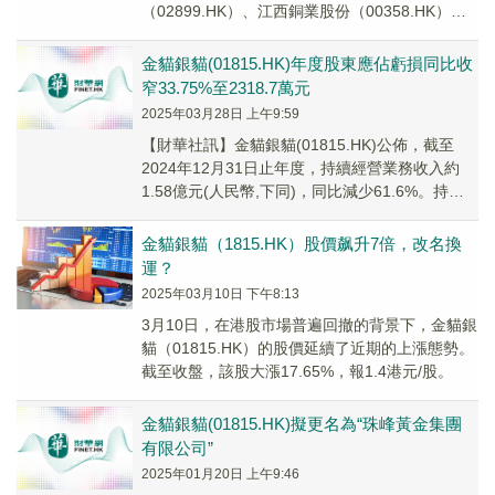
（02899.HK）、江西銅業股份（00358.HK）、
中國宏橋（01378.HK...
金貓銀貓(01815.HK)年度股東應佔虧損同比收
窄33.75%至2318.7萬元
2025年03月28日 上午9:59
【財華社訊】金貓銀貓(01815.HK)公佈，截至
2024年12月31日止年度，持續經營業務收入約
1.58億元(人民幣,下同)，同比減少61.6%。持續
及終止經營業務下，公司擁有...
金貓銀貓（1815.HK）股價飙升7倍，改名換
運？
2025年03月10日 下午8:13
3月10日，在港股市場普遍回撤的背景下，金貓銀
貓（01815.HK）的股價延續了近期的上漲態勢。
截至收盤，該股大漲17.65%，報1.4港元/股。
金貓銀貓(01815.HK)擬更名為“珠峰黃金集團
有限公司”
2025年01月20日 上午9:46