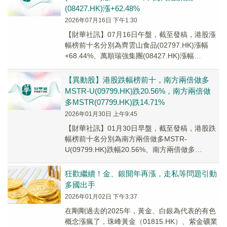
(08427.HK)漲+62.48%
2026年07月16日 下午1:30
【財華社訊】07月16日午盤，截至發稿，港股漲
幅榜前十名分別為齊雲山食品(02797.HK)漲幅
+68.44%、萬順瑞強集團(08427.HK)漲幅
+62.48%、龍翼航空科技(...
【異動股】港股跌幅榜前十，南方兩倍做多
MSTR-U(09799.HK)跌20.56%，南方兩倍做
多MSTR(07799.HK)跌14.71%
2026年01月30日 上午9:45
【財華社訊】01月30日早盤，截至發稿，港股跌
幅榜前十名分別為南方兩倍做多MSTR-
U(09799.HK)跌幅20.56%、南方兩倍做多
MSTR(07799.HK)跌幅14.71...
狂歡繼續！金、銀開年再漲，走私等問題引動
多國出手
2026年01月02日 下午3:37
在剛剛過去的2025年，黃金、白銀為代表的有色
概念漲瘋了，珠峰黃金（01815.HK）、紫金礦業