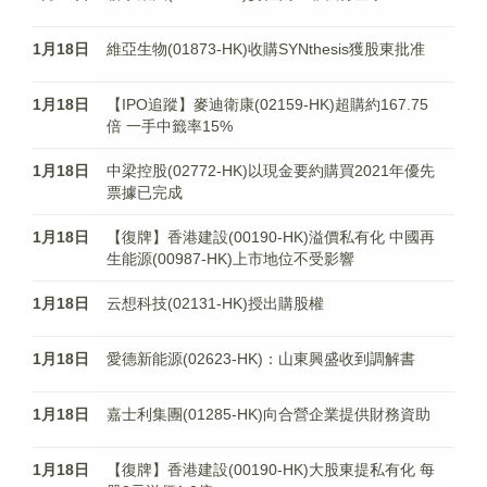
1月18日
維亞生物(01873-HK)收購SYNthesis獲股東批准
1月18日
【IPO追蹤】麥迪衛康(02159-HK)超購約167.75
倍 一手中籤率15%
1月18日
中梁控股(02772-HK)以現金要約購買2021年優先
票據已完成
1月18日
【復牌】香港建設(00190-HK)溢價私有化 中國再
生能源(00987-HK)上市地位不受影響
1月18日
云想科技(02131-HK)授出購股權
1月18日
愛德新能源(02623-HK)：山東興盛收到調解書
1月18日
嘉士利集團(01285-HK)向合營企業提供財務資助
1月18日
【復牌】香港建設(00190-HK)大股東提私有化 每