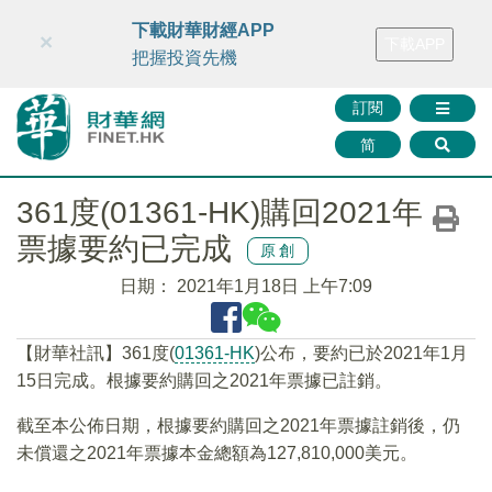
財華智庫網
FINTV
FINMETA
財華證券
媒體矩陣
下載財華財經APP
×
下載APP
智庫沙龍
聯絡我們
把握投資先機
訂閱
简
361度(01361-HK)購回2021年
票據要約已完成
原創
日期：
2021年1月18日 上午7:09
【財華社訊】361度(
01361-HK
)公布，要約已於2021年1月
15日完成。根據要約購回之2021年票據已註銷。
截至本公佈日期，根據要約購回之2021年票據註銷後，仍
未償還之2021年票據本金總額為127,810,000美元。