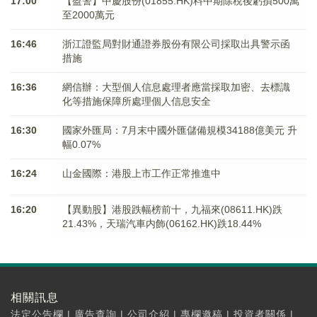
17:00
【盈警】中慶股份(01855.HK)料中期除稅後虧損500萬
至2000萬元
16:46
浙江證監局對財通證券股份有限公司採取出具警示函
措施
16:36
網信辦：大型個人信息處理者應當採取加密、去標識
化等措施保障所處理個人信息安全
16:30
國家外匯局：7月末中國外匯儲備規模34188億美元 升
幅0.07%
16:24
山金國際：港股上市工作正常推進中
16:20
【異動股】港股跌幅榜前十，九福來(08611.HK)跌
21.43%，天瑞汽車内飾(06162.HK)跌18.44%
相關訊息
法定公告欄
|
廣告查詢
|
公司介紹
|
專欄邀稿
|
投資者關係
|