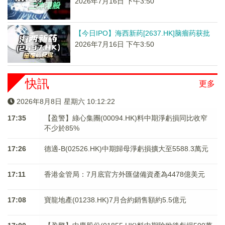
2026年7月16日 下午3:50
【今日IPO】海西新药[2637.HK]脑瘤药获批
2026年7月16日 下午3:50
快訊
更多
2026年8月8日 星期六 10:12:22
17:35
【盈警】綠心集團(00094.HK)料中期淨虧損同比收窄
不少於85%
17:26
德適-B(02526.HK)中期歸母淨虧損擴大至5588.3萬元
17:11
香港金管局：7月底官方外匯儲備資產為4478億美元
17:08
寶龍地產(01238.HK)7月合約銷售額約5.5億元