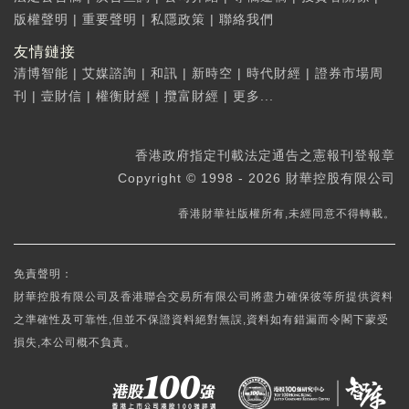
版權聲明
|
重要聲明
|
私隱政策
|
聯絡我們
友情鏈接
清博智能
|
艾媒諮詢
|
和訊
|
新時空
|
時代財經
|
證券市場周
刊
|
壹財信
|
權衡財經
|
攬富財經
|
更多...
香港政府指定刊載法定通告之憲報刊登報章
Copyright © 1998 - 2026 財華控股有限公司
香港財華社版權所有,未經同意不得轉載。
免責聲明：
財華控股有限公司及香港聯合交易所有限公司將盡力確保彼等所提供資料
之準確性及可靠性,但並不保證資料絕對無誤,資料如有錯漏而令閣下蒙受
損失,本公司概不負責。