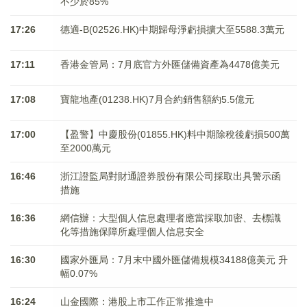
不少於85%
17:26
德適-B(02526.HK)中期歸母淨虧損擴大至5588.3萬元
17:11
香港金管局：7月底官方外匯儲備資產為4478億美元
17:08
寶龍地產(01238.HK)7月合約銷售額約5.5億元
17:00
【盈警】中慶股份(01855.HK)料中期除稅後虧損500萬
至2000萬元
16:46
浙江證監局對財通證券股份有限公司採取出具警示函
措施
16:36
網信辦：大型個人信息處理者應當採取加密、去標識
化等措施保障所處理個人信息安全
16:30
國家外匯局：7月末中國外匯儲備規模34188億美元 升
幅0.07%
16:24
山金國際：港股上市工作正常推進中