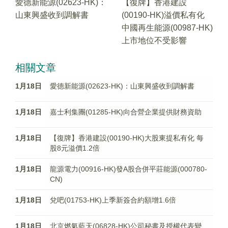
愛德新能源(02623-HK)：
【復牌】香港建設
山東興盛收到調解書
(00190-HK)溢價私有化
中國再生能源(00987-HK)
上市地位不受影響
相關文章
1月18日
愛德新能源(02623-HK)：山東興盛收到調解書
1月18日
嘉士利集團(01285-HK)向合營企業提供財務資助
1月18日
【復牌】香港建設(00190-HK)大股東提私有化 每
股8元溢價1.2倍
1月18日
龍源電力(00916-HK)發A股合併平莊能源(000780-
CN)
1月18日
兌吧(01753-HK)上季新簽合約額增1.6倍
1月18日
北京燃氣藍天(06828-HK)公司秘書及授權代表變