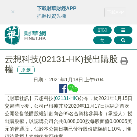
財華智庫網
FINTV
FINMETA
財華證券
媒體矩陣
下載財華財經APP
×
下載APP
智庫沙龍
聯絡我們
把握投資先機
訂閱
简
云想科技(02131-HK)授出購股
權
原創
日期：
2021年1月18日 上午6:04
【財華社訊】云想科技(
02131-HK
)公布，於2021年1月15日
交易時段後，公司已根據其於2020年11月17日採納之首次
公開發售後購股權計劃向合95名合資格參與者（承授人）授
出購股權，以認購公司合共8,808,000股每股面值0.00005美
元的普通股，佔於本公告日期已發行股份總額約1.10%，惟
須待承授人接納後方可作實。