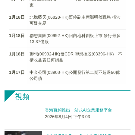
更
1月18日
北燃藍天(06828-HK)暫停副主席鄭明傑職務 指涉
可疑交易
1月18日
聯想集團(00992-HK)回內地科創板上市 發行最多
13.37億股
1月18日
聯想(00992-HK)發CDR 聯想控股(03396-HK)：不
構收益表任何損益
1月17日
中金公司(03908-HK)公開發行第二期不超過50億
公司債
視頻
香港寬頻推出一站式AI企業服務平台
2026年8月4日 下午3:03