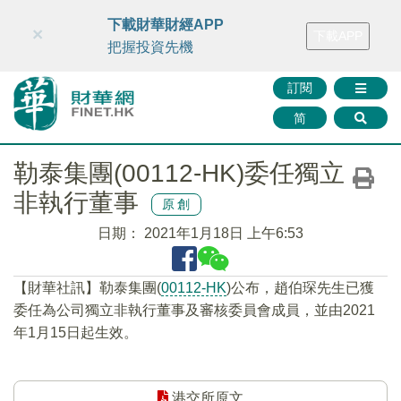
財華智庫網
FINTV
FINMETA
財華證券
媒體矩陣
下載財華財經APP
×
下載APP
智庫沙龍
聯絡我們
把握投資先機
訂閱
简
勒泰集團(00112-HK)委任獨立
非執行董事
原創
日期：
2021年1月18日 上午6:53
【財華社訊】勒泰集團(
00112-HK
)公布，趙伯琛先生已獲
委任為公司獨立非執行董事及審核委員會成員，並由2021
年1月15日起生效。
港交所原文