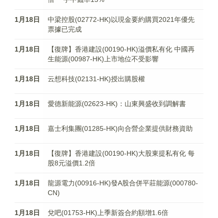
1月18日
中梁控股(02772-HK)以現金要約購買2021年優先
票據已完成
1月18日
【復牌】香港建設(00190-HK)溢價私有化 中國再
生能源(00987-HK)上市地位不受影響
1月18日
云想科技(02131-HK)授出購股權
1月18日
愛德新能源(02623-HK)：山東興盛收到調解書
1月18日
嘉士利集團(01285-HK)向合營企業提供財務資助
1月18日
【復牌】香港建設(00190-HK)大股東提私有化 每
股8元溢價1.2倍
1月18日
龍源電力(00916-HK)發A股合併平莊能源(000780-
CN)
1月18日
兌吧(01753-HK)上季新簽合約額增1.6倍