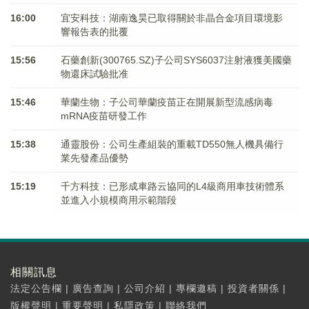
16:00
宜安科技：湖南逸昊已取得關於非晶合金項目環境影
響報告表的批覆
15:56
石藥創新(300765.SZ)子公司SYS6037注射液獲美國藥
物還床試驗批准
15:46
華蘭生物：子公司華蘭疫苗正在開展新型流感病毒
mRNA疫苗研發工作
15:38
通靈股份：公司生產組裝的重載TD550無人機具備行
業先發產品優勢
15:19
千方科技：已形成車路云協同的L4級商用車技術體系
並進入小規模商用示範階段
相關訊息
法定公告欄
|
廣告查詢
|
公司介紹
|
專欄邀稿
|
投資者關係
|
版權聲明
|
重要聲明
|
私隱政策
|
聯絡我們