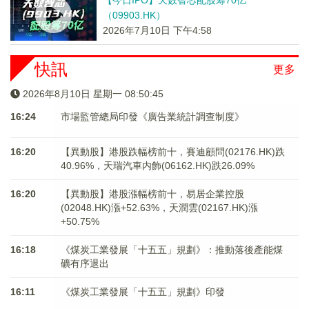
【今日IPO】天数智芯配股筹70亿
（09903.HK）
2026年7月10日 下午4:58
快訊
更多
2026年8月10日 星期一 08:50:45
16:24
市場監管總局印發《廣告業統計調查制度》
16:20
【異動股】港股跌幅榜前十，賽迪顧問(02176.HK)跌
40.96%，天瑞汽車内飾(06162.HK)跌26.09%
16:20
【異動股】港股漲幅榜前十，易居企業控股
(02048.HK)漲+52.63%，天潤雲(02167.HK)漲
+50.75%
16:18
《煤炭工業發展「十五五」規劃》：推動落後產能煤
礦有序退出
16:11
《煤炭工業發展「十五五」規劃》印發