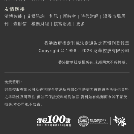
友情鏈接
清博智能
|
艾媒諮詢
|
和訊
|
新時空
|
時代財經
|
證券市場周
刊
|
壹財信
|
權衡財經
|
攬富財經
|
更多...
香港政府指定刊載法定通告之憲報刊登報章
Copyright © 1998 - 2026 財華控股有限公司
香港財華社版權所有,未經同意不得轉載。
免責聲明：
財華控股有限公司及香港聯合交易所有限公司將盡力確保彼等所提供資料
之準確性及可靠性,但並不保證資料絕對無誤,資料如有錯漏而令閣下蒙受
損失,本公司概不負責。