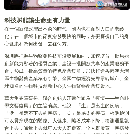
科技賦能讓生命更有力量
在一個新模式層出不窮的時代，國内也在面對人口的老齡
化；在一個城市的節奏愈發明快的同時，亦要審視自己的身
心健康和為何出發，去往何方。
深圳將把握生物醫藥科技前沿發展動向，加速培育一批原始
創新能力顯著的優質企業，建設一批開放共享的產業服務平
台，形成一批高質量的特色產業集群，加快打造粵港澳大灣
區生物醫藥產業核心引擎、全國生物經濟先導示範城市、全
球知名的生物科技創新中心與生物醫藥產業集聚地。
華大集團董事長、聯合創始人汪建作題為「疫情——生命科
學文藝復興」的主旨演講。他說，「生」是出生的疾病，
「活」是活不下去的疾病，「染」是感染的疾病。核酸檢測
可以貫穿現在的醫療、大健康。隨著成本下降，檢測通量就
會上去，通量上去就可以大人群覆蓋、全人群覆蓋，疾病發