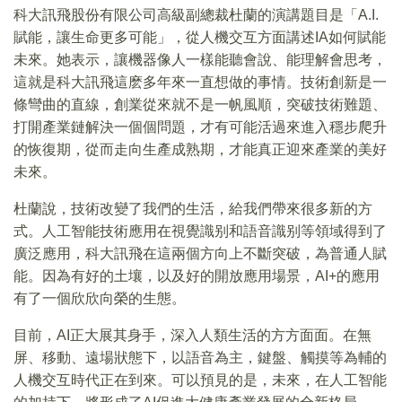
科大訊飛股份有限公司高級副總裁杜蘭的演講題目是「A.I.
賦能，讓生命更多可能」，從人機交互方面講述IA如何賦能
未來。她表示，讓機器像人一樣能聽會說、能理解會思考，
這就是科大訊飛這麽多年來一直想做的事情。技術創新是一
條彎曲的直線，創業從來就不是一帆風順，突破技術難題、
打開產業鏈解決一個個問題，才有可能活過來進入穩步爬升
的恢復期，從而走向生產成熟期，才能真正迎來產業的美好
未來。
杜蘭說，技術改變了我們的生活，給我們帶來很多新的方
式。人工智能技術應用在視覺識别和語音識别等領域得到了
廣泛應用，科大訊飛在這兩個方向上不斷突破，為普通人賦
能。因為有好的土壤，以及好的開放應用場景，AI+的應用
有了一個欣欣向榮的生態。
目前，AI正大展其身手，深入人類生活的方方面面。在無
屏、移動、遠場狀態下，以語音為主，鍵盤、觸摸等為輔的
人機交互時代正在到來。可以預見的是，未來，在人工智能