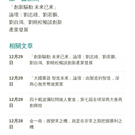
「創新驅動 未來已來」
論壇：劉志雄、劉若鵬、
劉自鴻、劉曉松暢談創新
產業發展
相關文章
12月29
「創新驅動 未來已來」論壇：劉志雄、劉若鵬、
日
劉自鴻、劉曉松暢談創新產業發展
12月29
「大國重器 智造未來」論壇：由製造到智造，深
日
商心無旁骛做實業
12月29
四十載波瀾壯闊催人奮進，第七屆全球深商大會再
日
創輝煌
12月28
金一南：握變革之機，就是在非常之期把握勝利之
日
機