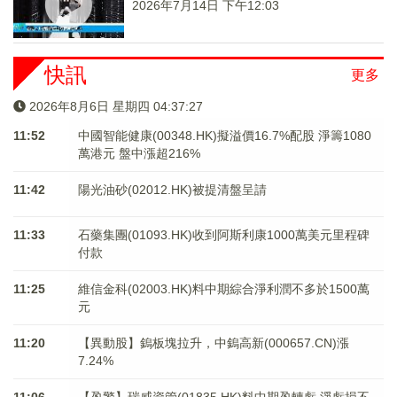
2026年7月14日 下午12:03
快訊
更多
2026年8月6日 星期四 04:37:28
11:52
中國智能健康(00348.HK)擬溢價16.7%配股 淨籌1080
萬港元 ​​​​​​​盤中漲超216%
11:42
陽光油砂(02012.HK)被提清盤呈請
11:33
石藥集團(01093.HK)收到阿斯利康1000萬美元里程碑
付款
11:25
維信金科(02003.HK)料中期綜合淨利潤不多於1500萬
元
11:20
【異動股】鎢板塊拉升，中鎢高新(000657.CN)漲
7.24%
11:06
【盈警】瑞威資管(01835.HK)料中期盈轉虧 淨虧損不