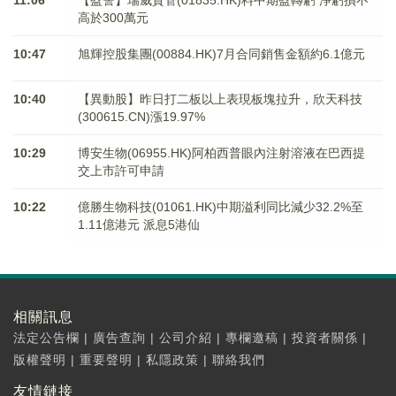
高於300萬元
10:47
旭輝控股集團(00884.HK)7月合同銷售金額約6.1億元
10:40
【異動股】昨日打二板以上表現板塊拉升，欣天科技
(300615.CN)漲19.97%
10:29
博安生物(06955.HK)阿柏西普眼內注射溶液在巴西提
交上市許可申請
10:22
億勝生物科技(01061.HK)中期溢利同比減少32.2%至
1.11億港元 派息5港仙
相關訊息
法定公告欄
|
廣告查詢
|
公司介紹
|
專欄邀稿
|
投資者關係
|
版權聲明
|
重要聲明
|
私隱政策
|
聯絡我們
友情鏈接