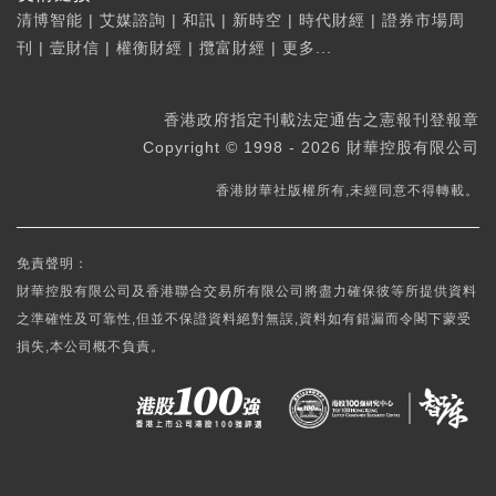
清博智能
|
艾媒諮詢
|
和訊
|
新時空
|
時代財經
|
證券市場周
刊
|
壹財信
|
權衡財經
|
攬富財經
|
更多...
香港政府指定刊載法定通告之憲報刊登報章
Copyright © 1998 - 2026 財華控股有限公司
香港財華社版權所有,未經同意不得轉載。
免責聲明：
財華控股有限公司及香港聯合交易所有限公司將盡力確保彼等所提供資料
之準確性及可靠性,但並不保證資料絕對無誤,資料如有錯漏而令閣下蒙受
損失,本公司概不負責。