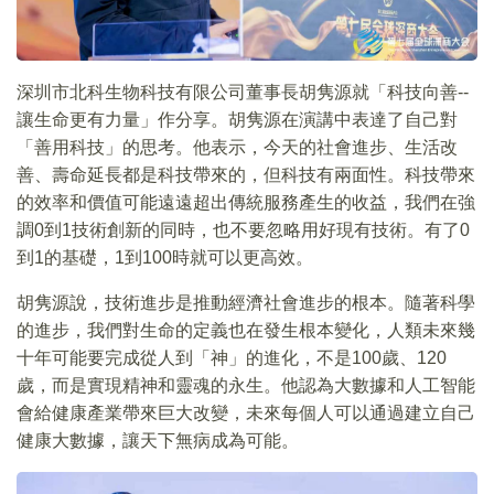
深圳市北科生物科技有限公司董事長胡隽源就「科技向善--
讓生命更有力量」作分享。胡隽源在演講中表達了自己對
「善用科技」的思考。他表示，今天的社會進步、生活改
善、壽命延長都是科技帶來的，但科技有兩面性。科技帶來
的效率和價值可能遠遠超出傳統服務產生的收益，我們在強
調0到1技術創新的同時，也不要忽略用好現有技術。有了0
到1的基礎，1到100時就可以更高效。
胡隽源說，技術進步是推動經濟社會進步的根本。隨著科學
的進步，我們對生命的定義也在發生根本變化，人類未來幾
十年可能要完成從人到「神」的進化，不是100歲、120
歲，而是實現精神和靈魂的永生。他認為大數據和人工智能
會給健康產業帶來巨大改變，未來每個人可以通過建立自己
健康大數據，讓天下無病成為可能。