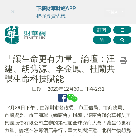
財華智庫網
FINTV
FINMETA
財華證券
媒體矩陣
下載財華財經APP
×
下載APP
智庫沙龍
聯絡我們
把握投資先機
訂閱
简
「讓生命更有力量」論壇：汪
建、胡隽源、李金鳳、杜蘭共
謀生命科技賦能
日期：
2020年12月30日 下午2:31
12月29日下午，由深圳市發改委、市工信局、市商務局、
市國資委、市工商聯（總商會）指導，深商會聯合華邦艾美
集團股份有限公司主辦的第七屆全球深商大會「讓生命更有
力量」論壇在洲際酒店舉行，華大集團汪建、北科生物胡隽