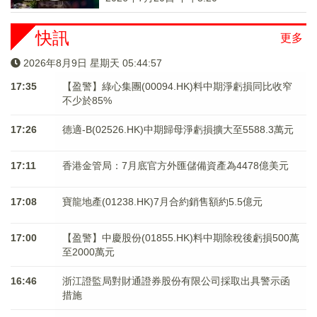
快訊
更多
2026年8月9日 星期天 05:44:57
17:35
【盈警】綠心集團(00094.HK)料中期淨虧損同比收窄
不少於85%
17:26
德適-B(02526.HK)中期歸母淨虧損擴大至5588.3萬元
17:11
香港金管局：7月底官方外匯儲備資產為4478億美元
17:08
寶龍地產(01238.HK)7月合約銷售額約5.5億元
17:00
【盈警】中慶股份(01855.HK)料中期除稅後虧損500萬
至2000萬元
16:46
浙江證監局對財通證券股份有限公司採取出具警示函
措施