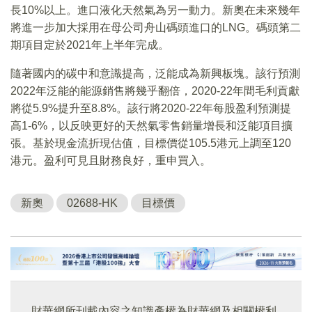
長10%以上。進口液化天然氣為另一動力。新奧在未來幾年
將進一步加大採用在母公司舟山碼頭進口的LNG。碼頭第二
期項目定於2021年上半年完成。
隨著國内的碳中和意識提高，泛能成為新興板塊。該行預測
2022年泛能的能源銷售將幾乎翻倍，2020-22年間毛利貢獻
將從5.9%提升至8.8%。該行將2020-22年每股盈利預測提
高1-6%，以反映更好的天然氣零售銷量增長和泛能項目擴
張。基於現金流折現估值，目標價從105.5港元上調至120
港元。盈利可見且財務良好，重申買入。
新奧
02688-HK
目標價
財華網所刊載內容之知識產權為財華網及相關權利