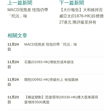
上一篇新聞
下一篇新聞
MACD現熊差 恆指仍帶
【大行報告】大和維持百
「托沽」味
威亞太(01876-HK)目標價
27港元 降評級至持有
相關文章
11月24
MACD現熊差 恆指仍帶「托沽」味
日
11月24
石藥(01093-HK)增收控成本績佳
日
11月24
聯想(00992-HK)突破向上 候低吸納
日
11月23
【權益變動】思捷環球(00330-HK)獲大股東羅琪
日
茵增持3500萬股