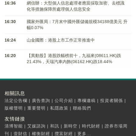
16:36
網信辦：大型個人信息處理者應當採取加密、去標識
化等措施保障所處理個人信息安全
16:30
國家外匯局：7月末中國外匯儲備規模34188億美元 升
幅0.07%
16:24
山金國際：港股上市工作正常推進中
16:20
【異動股】港股跌幅榜前十，九福來(08611.HK)跌
21.43%，天瑞汽車内飾(06162.HK)跌18.44%
相關訊息
法定公告欄
|
廣告查詢
|
公司介紹
|
專欄邀稿
|
投資者關係
|
版權聲明
|
重要聲明
|
私隱政策
|
聯絡我們
友情鏈接
清博智能
|
艾媒諮詢
|
和訊
|
新時空
|
時代財經
|
證券市場周
刊
|
壹財信
|
權衡財經
|
攬富財經
|
更多...