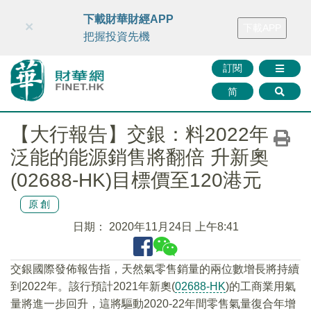
財華智庫網
FINTV
FINMETA
財華證券
媒體矩陣
下載財華財經APP
×
下載APP
智庫沙龍
聯絡我們
把握投資先機
訂閱
简
【大行報告】交銀：料2022年
泛能的能源銷售將翻倍 升新奧
(02688-HK)目標價至120港元
原創
日期：
2020年11月24日 上午8:41
交銀國際發佈報告指，天然氣零售銷量的兩位數增長將持續
到2022年。該行預計2021年新奧(
02688-HK
)的工商業用氣
量將進一步回升，這將驅動2020-22年間零售氣量復合年增