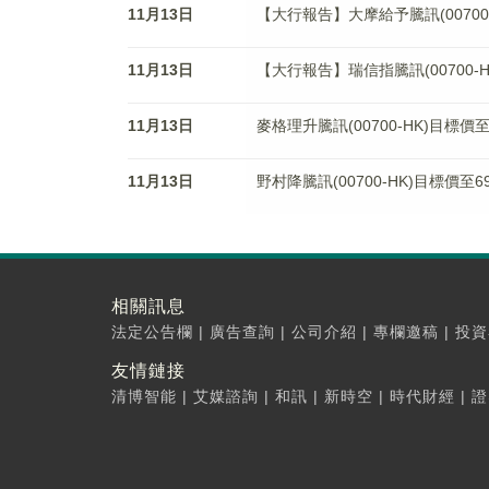
11月13日
【大行報告】大摩給予騰訊(00700-
11月13日
【大行報告】瑞信指騰訊(00700-
11月13日
麥格理升騰訊(00700-HK)目標
11月13日
野村降騰訊(00700-HK)目標價
相關訊息
法定公告欄
|
廣告查詢
|
公司介紹
|
專欄邀稿
|
投資
友情鏈接
清博智能
|
艾媒諮詢
|
和訊
|
新時空
|
時代財經
|
證