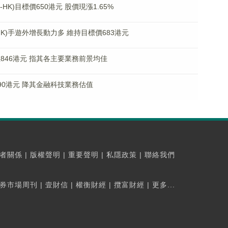
HK)目標價650港元 股價現漲1.65%
HK)手遊外增長動力多 維持目標價683港元
價至846港元 指其各主要業務前景均佳
至690港元 降其金融科技業務估值
者關係
|
版權聲明
|
重要聲明
|
私隱政策
|
聯絡我們
券市場周刊
|
壹財信
|
權衡財經
|
攬富財經
|
更多...