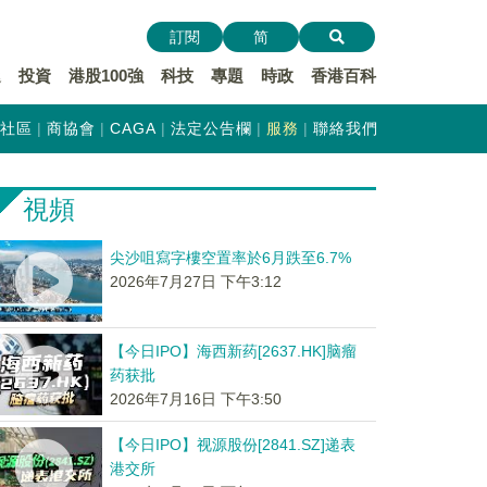
訂閱
简
遞
投資
港股100強
科技
專題
時政
香港百科
社區
商協會
CAGA
法定公告欄
服務
聯絡我們
視頻
尖沙咀寫字樓空置率於6月跌至6.7%
2026年7月27日 下午3:12
【今日IPO】海西新药[2637.HK]脑瘤
药获批
2026年7月16日 下午3:50
【今日IPO】视源股份[2841.SZ]递表
港交所