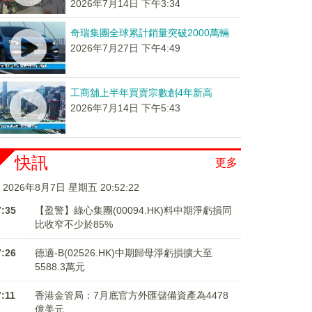
2026年7月14日 下午3:34
奇瑞集團全球累計銷量突破2000萬輛
2026年7月27日 下午4:49
工商舖上半年買賣宗數創4年新高
2026年7月14日 下午5:43
快訊
更多
2026年8月7日 星期五 20:52:23
7:35
【盈警】綠心集團(00094.HK)料中期淨虧損同
比收窄不少於85%
7:26
德適-B(02526.HK)中期歸母淨虧損擴大至
5588.3萬元
7:11
香港金管局：7月底官方外匯儲備資產為4478
億美元