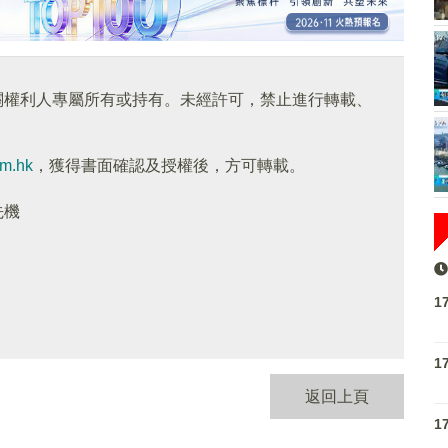
關權利人專屬所有或持有。未經許可，禁止進行轉載、
om.hk
，獲得書面確認及授權後，方可轉載。
先機
1
1
返回上頁
1