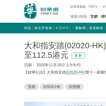
財華智庫網
FINTV
F
港股100強
官網
榜
快訊
港交所發佈
今日IPO
一圖解碼
港股解碼
大和指安踏(02020-
至112.5港元
原創
日期：
2020年11月16日 上午8:43
【財華社訊】大和指安踏(
02020-HK
)雙十一銷量
安踏
02020-HK
目標價