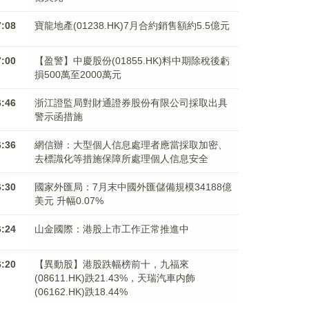
7:08
寶龍地產(01238.HK)7月合約銷售額約5.5億元
7:00
【盈警】中慶股份(01855.HK)料中期除稅後虧
損500萬至2000萬元
6:46
浙江證監局對財通證券股份有限公司採取出具
警示函措施
6:36
網信辦：大型個人信息處理者應當採取加密、
去標識化等措施保障所處理個人信息安全
6:30
國家外匯局：7月末中國外匯儲備規模34188億
美元 升幅0.07%
6:24
山金國際：港股上市工作正常推進中
6:20
【異動股】港股跌幅榜前十，九福來
(08611.HK)跌21.43%，天瑞汽車内飾
(06162.HK)跌18.44%