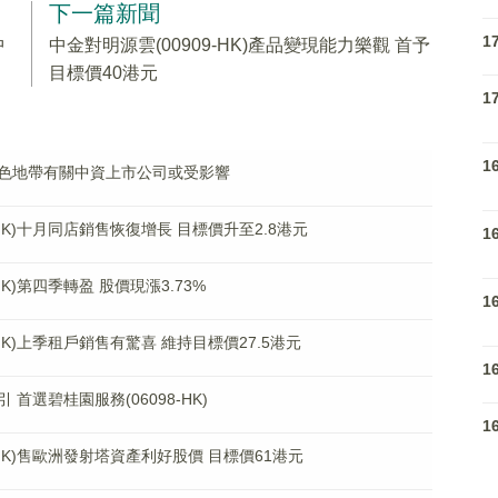
下一篇新聞
1
中
中金對明源雲(00909-HK)產品變現能力樂觀 首予
目標價40港元
1
1
色地帶有關中資上市公司或受影響
HK)十月同店銷售恢復增長 目標價升至2.8港元
1
K)第四季轉盈 股價現漲3.73%
1
HK)上季租戶銷售有驚喜 維持目標價27.5港元
1
選碧桂園服務(06098-HK)
1
-HK)售歐洲發射塔資產利好股價 目標價61港元