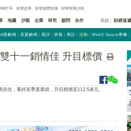
INMETA
財華證券
財華
媒體矩陣
財華
智庫沙龍
單
地圖
沙龍
企業
研究
顧問
合作
視頻
財經速
A股解碼
美股解碼
股評
研報
專訪
活動
Web3 Space專欄
HK)雙十一銷情佳 升目標價
情況佳，看好其季度業績，升目標價至112.5港元。