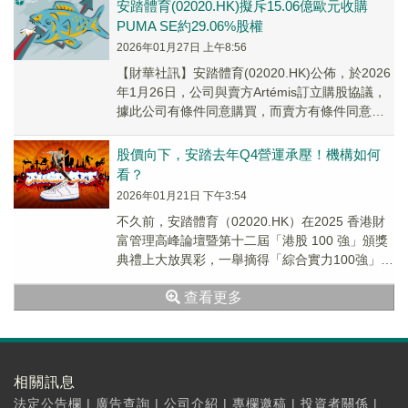
安踏體育(02020.HK)擬斥15.06億歐元收購
PUMA SE約29.06%股權
2026年01月27日 上午8:56
【財華社訊】安踏體育(02020.HK)公佈，於2026
年1月26日，公司與賣方Artémis訂立購股協議，
據此公司有條件同意購買，而賣方有條件同意出
售合共4301.48萬股Pu...
股價向下，安踏去年Q4營運承壓！機構如何
看？
2026年01月21日 下午3:54
不久前，安踏體育（02020.HK）在2025 香港財
富管理高峰論壇暨第十二屆「港股 100 強」頒獎
典禮上大放異彩，一舉摘得「綜合實力100強」
「年度最具投資價值獎」「年度ES...
查看更多
相關訊息
法定公告欄
|
廣告查詢
|
公司介紹
|
專欄邀稿
|
投資者關係
|