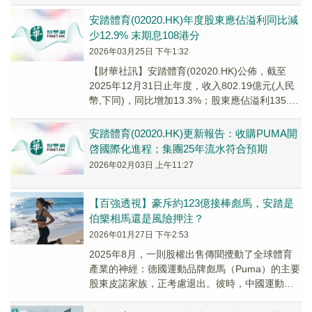
安踏體育(02020.HK)年度股東應佔溢利同比減
少12.9% 末期息108港分
2026年03月25日 下午1:32
【財華社訊】安踏體育(02020.HK)公佈，截至
2025年12月31日止年度，收入802.19億元(人民
幣,下同)，同比增加13.3%；股東應佔溢利135.88
億元，同比减少1...
安踏體育(02020.HK)更新報告：收購PUMA開
啓國際化進程；集團25年流水符合預期
2026年02月03日 上午11:27
【百強透視】豪斥約123億接棒彪馬，安踏是
伯樂相馬還是風險押注？
2026年01月27日 下午2:53
2025年8月，一則股權出售傳聞攪動了全球體育
產業的神經：德國運動品牌彪馬（Puma）的主要
股東皮諾家族，正考慮退出。彼時，中國運動品
牌安踏（02020.HK）與李寧（02331...