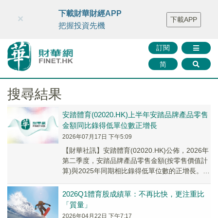
財華智庫網
FINTV
FINMETA
財華證券
媒體矩陣
下載財華財經APP
×
下載APP
智庫沙龍
聯絡我們
把握投資先機
訂閱
简
搜尋結果
安踏體育(02020.HK)上半年安踏品牌產品零售
金額同比錄得低單位數正增長
2026年07月17日 下午5:09
【財華社訊】安踏體育(02020.HK)公佈，2026年
第二季度，安踏品牌產品零售金額(按零售價值計
算)與2025年同期相比錄得低單位數的正增長。
FILA品牌產品零售金額(按零售...
2026Q1體育股成績單：不再比快，更注重比
「質量」
2026年04月22日 下午7:17