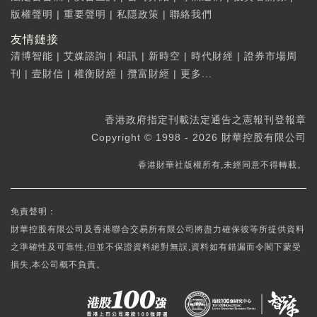
版權聲明
|
重要聲明
|
私隱政策
|
聯絡我們
友情鏈接
清博智能
|
艾媒諮詢
|
和訊
|
新時空
|
時代財經
|
證券市場周
刊
|
壹財信
|
權衡財經
|
攬富財經
|
更多...
香港政府指定刊載法定通告之憲報刊登報章
Copyright © 1998 - 2026 財華控股有限公司
香港財華社版權所有,未經同意不得轉載。
免責聲明：
財華控股有限公司及香港聯合交易所有限公司將盡力確保彼等所提供資料
之準確性及可靠性,但並不保證資料絕對無誤,資料如有錯漏而令閣下蒙受
損失,本公司概不負責。