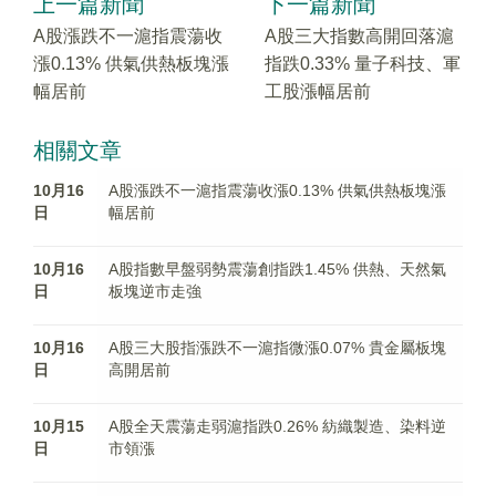
上一篇新聞
下一篇新聞
A股漲跌不一滬指震蕩收
A股三大指數高開回落滬
漲0.13% 供氣供熱板塊漲
指跌0.33% 量子科技、軍
幅居前
工股漲幅居前
相關文章
10月16
A股漲跌不一滬指震蕩收漲0.13% 供氣供熱板塊漲
日
幅居前
10月16
A股指數早盤弱勢震蕩創指跌1.45% 供熱、天然氣
日
板塊逆市走強
10月16
A股三大股指漲跌不一滬指微漲0.07% 貴金屬板塊
日
高開居前
10月15
A股全天震蕩走弱滬指跌0.26% 紡織製造、染料逆
日
市領漲