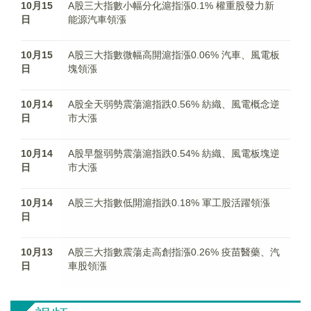
10月15
A股三大指數小幅分化滬指漲0.1% 權重股發力新
日
能源汽車領漲
10月15
A股三大指數微幅高開滬指漲0.06% 汽車、風電板
日
塊領漲
10月14
A股全天弱勢震蕩滬指跌0.56% 紡織、風電概念逆
日
市大漲
10月14
A股早盤弱勢震蕩滬指跌0.54% 紡織、風電板塊逆
日
市大漲
10月14
A股三大指數低開滬指跌0.18% 軍工股活躍領漲
日
10月13
A股三大指數震蕩走高創指漲0.26% 疫苗醫藥、汽
日
車股領漲