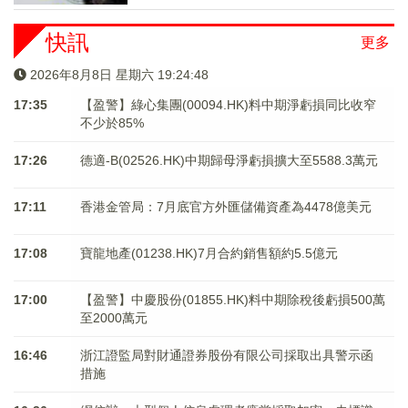
快訊
更多
2026年8月8日 星期六 19:24:48
17:35
【盈警】綠心集團(00094.HK)料中期淨虧損同比收窄
不少於85%
17:26
德適-B(02526.HK)中期歸母淨虧損擴大至5588.3萬元
17:11
香港金管局：7月底官方外匯儲備資產為4478億美元
17:08
寶龍地產(01238.HK)7月合約銷售額約5.5億元
17:00
【盈警】中慶股份(01855.HK)料中期除稅後虧損500萬
至2000萬元
16:46
浙江證監局對財通證券股份有限公司採取出具警示函
措施