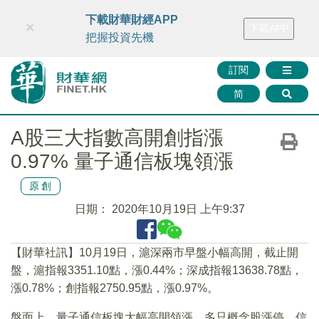
財華智庫網
FINTV
FINMETA
財華證券
媒體矩陣
下載財華財經APP
×
下載APP
智庫沙龍
聯絡我們
把握投資先機
訂閱
简
A股三大指數高開創指漲
0.97% 量子通信板塊領漲
原創
日期：
2020年10月19日 上午9:37
【財華社訊】10月19日，滬深兩市早盤小幅高開，截止開
盤，滬指報3351.10點，漲0.44%；深成指報13638.78點，
漲0.78%；創指報2750.95點，漲0.97%。
盤面上，量子通信板塊大幅高開領漲，多只概念股漲停，信