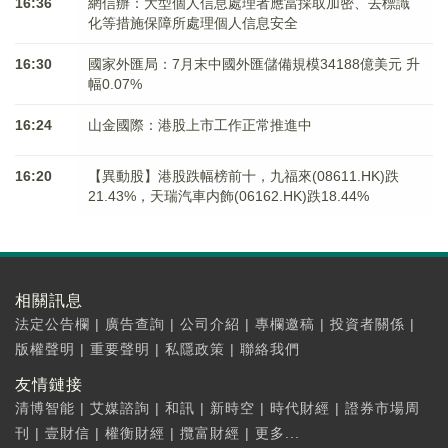
16:36
網信辦：大型個人信息處理者應當採取加密、去標識
化等措施保障所處理個人信息安全
16:30
國家外匯局：7月末中國外匯儲備規模34188億美元 升
幅0.07%
16:24
山金國際：港股上市工作正常推進中
16:20
【異動股】港股跌幅榜前十，九福來(08611.HK)跌
21.43%，天瑞汽車内飾(06162.HK)跌18.44%
相關訊息
法定公告欄
|
廣告查詢
|
公司介紹
|
專欄邀稿
|
投資者關係
|
版權聲明
|
重要聲明
|
私隱政策
|
聯絡我們
友情鏈接
清博智能
|
艾媒諮詢
|
和訊
|
新時空
|
時代財經
|
證券市場周
刊
|
壹財信
|
權衡財經
|
攬富財經
|
更多...