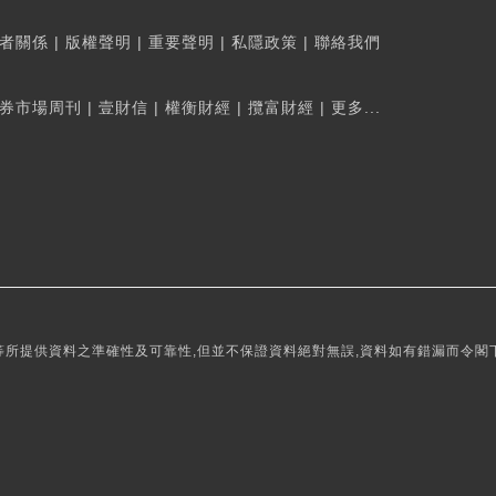
者關係
|
版權聲明
|
重要聲明
|
私隱政策
|
聯絡我們
券市場周刊
|
壹財信
|
權衡財經
|
攬富財經
|
更多...
所提供資料之準確性及可靠性,但並不保證資料絕對無誤,資料如有錯漏而令閣