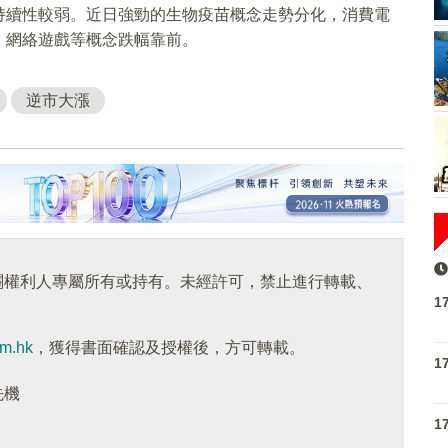
持續性較弱。近日強勁的生物疫苗概念走勢分化，消費電
、網絡遊戲等概念跌幅靠前。
逆市大漲
關權利人專屬所有或持有。未經許可，禁止進行轉載、
1
om.hk
，獲得書面確認及授權後，方可轉載。
1
先機
1