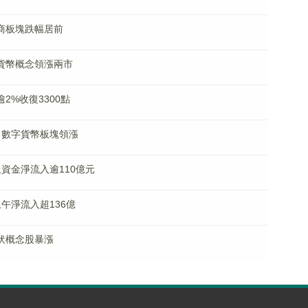
券商板塊跌幅居前
字貨幣概念領漲兩市
逾2%收復3300點
 數字貨幣板塊領漲
上資金淨流入逾110億元
午淨流入超136億
光伏概念股暴漲