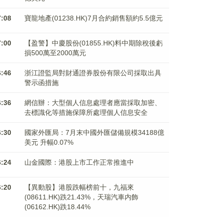
7:08
寶龍地產(01238.HK)7月合約銷售額約5.5億元
7:00
【盈警】中慶股份(01855.HK)料中期除稅後虧
損500萬至2000萬元
6:46
浙江證監局對財通證券股份有限公司採取出具
警示函措施
6:36
網信辦：大型個人信息處理者應當採取加密、
去標識化等措施保障所處理個人信息安全
6:30
國家外匯局：7月末中國外匯儲備規模34188億
美元 升幅0.07%
6:24
山金國際：港股上市工作正常推進中
6:20
【異動股】港股跌幅榜前十，九福來
(08611.HK)跌21.43%，天瑞汽車内飾
(06162.HK)跌18.44%