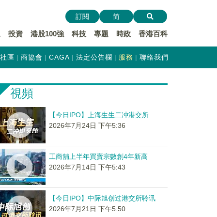
訂閱
简
遞
投資
港股100強
科技
專題
時政
香港百科
社區
商協會
CAGA
法定公告欄
服務
聯絡我們
視頻
【今日IPO】上海生生二冲港交所
2026年7月24日 下午5:36
工商舖上半年買賣宗數創4年新高
2026年7月14日 下午5:43
【今日IPO】中际旭创过港交所聆讯
2026年7月21日 下午5:50