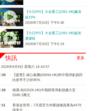
【今日IPO】大金重工[1081.HK]飙涨
超19%
2026年7月24日 下午5:36
【今日IPO】大金重工[1081.HK]破发
遭腰斩
2026年7月20日 下午5:19
快訊
更多
2026年8月8日 星期六 16:43:57
7:35
【盈警】綠心集團(00094.HK)料中期淨虧損同
比收窄不少於85%
7:26
德適-B(02526.HK)中期歸母淨虧損擴大至
5588.3萬元
7:11
香港金管局：7月底官方外匯儲備資產為4478
億美元