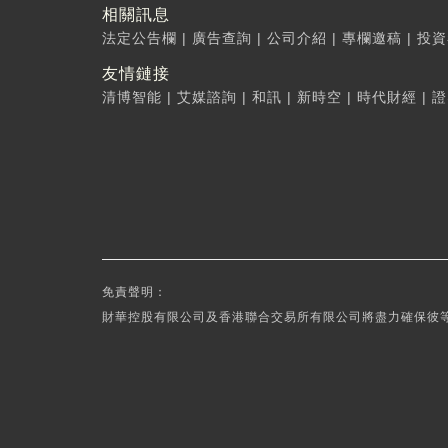
相關訊息
法定公告欄
|
廣告查詢
|
公司介紹
|
專欄邀稿
|
投資
友情鏈接
清博智能
|
艾媒諮詢
|
和訊
|
新時空
|
時代財經
|
證
免責聲明：
財華控股有限公司及香港聯合交易所有限公司將盡力確保彼等