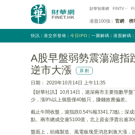
財華智庫網
FINTV
F
港股100強
官網
榜
快訊
港交所發佈
今日IPO
一圖解碼
港股解碼
A股早盤弱勢震蕩滬指跌
逆市大漲
原創
日期：
2020年10月14日 上午11:35
【財華社訊】10月14日，滬深兩市主要指數早
少，漲9%以上個股僅40餘只，賺錢效應偏差。
截止午間收盤，滬指跌0.54%報3341.73點；深成指跌
點。兩市總成交逾5100億，北上資金淨賣出逾30
盤面上，紡織製造、風電板塊受消息刺激大漲，