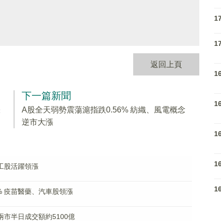
1
1
返回上頁
1
下一篇新聞
1
漲
A股全天弱勢震蕩滬指跌0.56% 紡織、風電概念
逆市大漲
1
1
軍工股活躍領漲
1
% 疫苗醫藥、汽車股領漲
兩市半日成交額約5100億