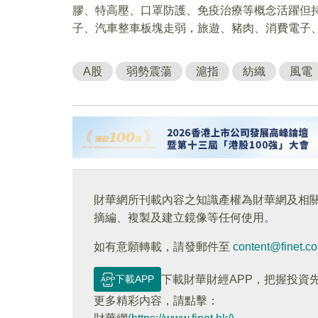
膠、特高壓、口罩防護、免疫治療等概念活躍但
子、汽車整車板塊走弱，旅遊、豬肉、消費電子
A股
弱勢震蕩
滬指
紡織
風電
財華網所刊載內容之知識產權為財華網及相
摘編、複製及建立鏡像等任何使用。
如有意願轉載，請發郵件至
content@finet.c
下載APP
下載財華財經APP，把握投資
更多精彩内容，請點擊：