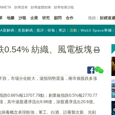
INMETA
財華證券
財華
媒體矩陣
財華
智庫沙龍
單
地圖
沙龍
企業
研究
顧問
合作
視頻
財經速
A股解碼
美股解碼
股評
研報
專訪
活動
Web3 Space專欄
0.54% 紡織、風電板塊
盤下跌，市場分化較大，滬指弱勢震蕩，兩市個股跌多漲
0.66%報13707.79點；創業板指跌0.5%報2770.77
億，其中滬股通淨流出9.98億，深股通淨流出20.6億。
抗病毒概念表現較強，軍工、白酒、註冊製次新、光刻