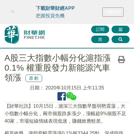
財華智庫網
FINTV
FINMETA
財華證券
媒體矩陣
下載財華財經APP
×
下載APP
智庫沙龍
聯絡我們
把握投資先機
訂閱
简
A股三大指數小幅分化滬指漲
0.1% 權重股發力新能源汽車
領漲
原創
日期：
2020年10月15日 上午11:35
【財華社訊】10月15日，滬深三大指數早盤弱勢震蕩，大
小指數小幅分化，兩市個股跌多漲少，漲幅超9%個股不足
40家，市場短線情緒表現低迷，賺錢效應較差。
截至收盤，滬指窄幅震蕩漲0.1%報3344.25點，深成指跌