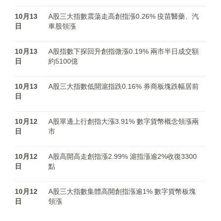
10月13
A股三大指數震蕩走高創指漲0.26% 疫苗醫藥、汽
日
車股領漲
10月13
A股指數下探回升創指微漲0.19% 兩市半日成交額
日
約5100億
10月13
A股三大指數低開滬指跌0.16% 券商板塊跌幅居前
日
10月12
A股單邊上行創指大漲3.91% 數字貨幣概念領漲兩
日
市
10月12
A股高開高走創指漲2.99% 滬指漲逾2%收復3300
日
點
10月12
A股三大指數集體高開創指漲逾1% 數字貨幣板塊
日
領漲