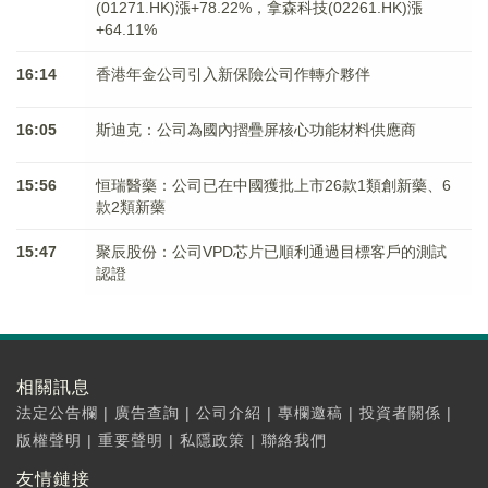
(01271.HK)漲+78.22%，拿森科技(02261.HK)漲
+64.11%
16:14
香港年金公司引入新保險公司作轉介夥伴
16:05
斯迪克：公司為國內摺疊屏核心功能材料供應商
15:56
恒瑞醫藥：公司已在中國獲批上市26款1類創新藥、6
款2類新藥
15:47
聚辰股份：公司VPD芯片已順利通過目標客戶的測試
認證
相關訊息
法定公告欄
|
廣告查詢
|
公司介紹
|
專欄邀稿
|
投資者關係
|
版權聲明
|
重要聲明
|
私隱政策
|
聯絡我們
友情鏈接