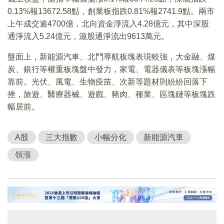
0.13%報13672.58點，創業板指跌0.81%報2741.9點。兩市
上午成交逾4700億，北向資金淨流入4.28億元，其中深股
通淨流入5.24億元，滬股通淨流出9613萬元。
盤面上，新能源汽車、北鬥導航板塊表現較強，大金融、煤
炭、銀行等權重板塊盤中發力，家電、電器儀表等板塊漲幅
靠前。光伏、風電、生物疫苗、次新等題材則紛紛回落下
挫，旅遊、醫療器械、遊戲、豬肉、種業、區塊鏈等板塊跌
幅居前。
A股
三大指數
小幅分化
新能源汽車
領漲