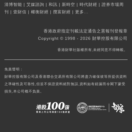
清博智能
|
艾媒諮詢
|
和訊
|
新時空
|
時代財經
|
證券市場周
刊
|
壹財信
|
權衡財經
|
攬富財經
|
更多...
香港政府指定刊載法定通告之憲報刊登報章
Copyright © 1998 - 2026 財華控股有限公司
香港財華社版權所有,未經同意不得轉載。
免責聲明：
財華控股有限公司及香港聯合交易所有限公司將盡力確保彼等所提供資料
之準確性及可靠性,但並不保證資料絕對無誤,資料如有錯漏而令閣下蒙受
損失,本公司概不負責。